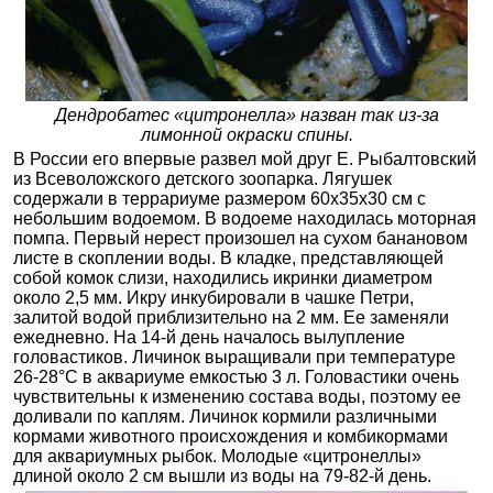
Дендробатес «цитронелла» назван так из-за
лимонной окраски спины.
В России его впервые развел мой друг Е. Рыбалтовский
из Всеволожского детского зоопарка. Лягушек
содержали в террариуме размером 60x35x30 см с
небольшим водоемом. В водоеме находилась моторная
помпа. Первый нерест произошел на сухом банановом
листе в скоплении воды. В кладке, представляющей
собой комок слизи, находились икринки диаметром
около 2,5 мм. Икру инкубировали в чашке Петри,
залитой водой приблизительно на 2 мм. Ее заменяли
ежедневно. На 14-й день началось вылупление
головастиков. Личинок выращивали при температуре
26-28°С в аквариуме емкостью 3 л. Головастики очень
чувствительны к изменению состава воды, поэтому ее
доливали по каплям. Личинок кормили различными
кормами животного происхождения и комбикормами
для аквариумных рыбок. Молодые «цитронеллы»
длиной около 2 см вышли из воды на 79-82-й день.