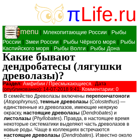
π
Life.ru
menu
|
Млекопитающие России
|
Рыбы
России
|
Змеи России
|
Рыбы Чёрного моря
|
Рыбы
Каспийского моря
|
Рыбы Волги
|
Рыбы Дона
Какие бывают
дендробатесы (лягушки
древолазы)?
Раздел:
Амфибии / Пресмыкающиеся.
. Дата
(опубликованно): 14-07-2018 9:41;
Комментарии: 0
В семейство Древолазы включены
перепончатоноги
(
Atopophrynus
),
темные древолазы
(
Colostethus
) —
единственные из древолазов, имеющие неяркую
окраску,
настоящие древолазы
(
Dendrobates
) и
листолазы
(
Phyllobates
). Правда, в настоящее время
некоторые систематики выделяют часть древолазов в
новые роды. Чаще в коллекциях встречаются
настоящие древолазы
(
Dendrobates
). Известно около