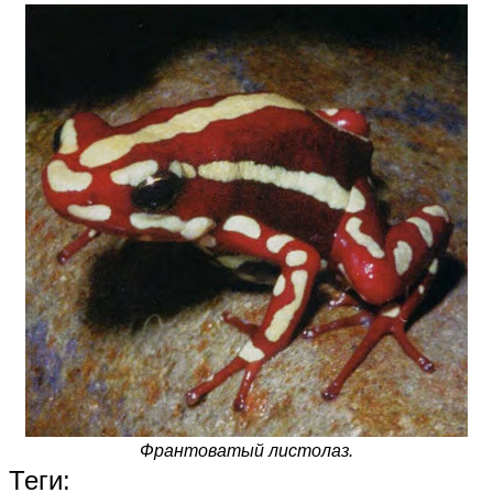
Франтоватый листолаз.
Теги: