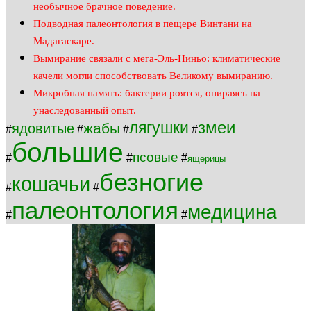
необычное брачное поведение.
Подводная палеонтология в пещере Винтани на
Мадагаскаре.
Вымирание связали с мега-Эль-Ниньо: климатические
качели могли способствовать Великому вымиранию.
Микробная память: бактерии роятся, опираясь на
унаследованный опыт.
змеи
лягушки
жабы
ядовитые
#
#
#
#
большие
псовые
#
#
#
ящерицы
безногие
кошачьи
#
#
палеонтология
медицина
#
#