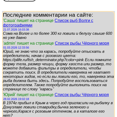
Последние комментарии на сайте:
'Саша' пишет на странице
Список рыб Волги с
фотографиями
21.07.2026 16:03:38
Сома на Волге и по более 300 кг ловили и белугу свыше 600
но уже давно
'admin' пишет на странице
Список рыбы Чёрного моря
01.03.2026 12:33:56
Юрий, не знаю что за карась, попробуйте отыскать в
определители, начав с розового цвета:
https://pilife.ru/fish_determinator.php?color=pink Если помните
форму тела, размер чешуи, форму хвоста или размер, то
можете добавить фильтры в определители, чтобы
сократить поиск. В определители наверняка не хватает
некоторых видов, но если вы ловили его, то, наверняка эта
рыба должна быть здесь. Попробуйте воспользоваться
определителем. Также попробуйте выполнить поиск на
странице по слову "карась"
'Юрий' пишет на странице
Список рыбы Чёрного моря
28.02.2026 19:02:18
В 1974г прибыл в Крым а через год пригласили на рыбалку в
Донузлаве ловили ставридку,бычка зеленого и
черного,Карася с розовым оттенком, а в каталоге его
нет?