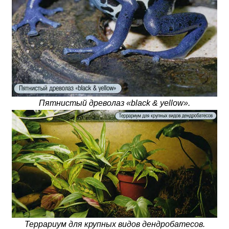
Пятнистый древолаз «black & yellow».
Террариум для крупных видов дендробатесов.