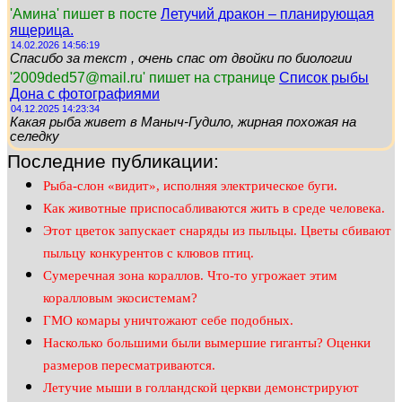
'Амина' пишет в посте
Летучий дракон – планирующая
ящерица.
14.02.2026 14:56:19
Спасибо за текст , очень спас от двойки по биологии
'2009ded57@mail.ru' пишет на странице
Список рыбы
Дона с фотографиями
04.12.2025 14:23:34
Какая рыба живет в Маныч-Гудило, жирная похожая на
селедку
Последние публикации:
Рыба-слон «видит», исполняя электрическое буги.
Как животные приспосабливаются жить в среде человека.
Этот цветок запускает снаряды из пыльцы. Цветы сбивают
пыльцу конкурентов с клювов птиц.
Сумеречная зона кораллов. Что-то угрожает этим
коралловым экосистемам?
ГМО комары уничтожают себе подобных.
Насколько большими были вымершие гиганты? Оценки
размеров пересматриваются.
Летучие мыши в голландской церкви демонстрируют