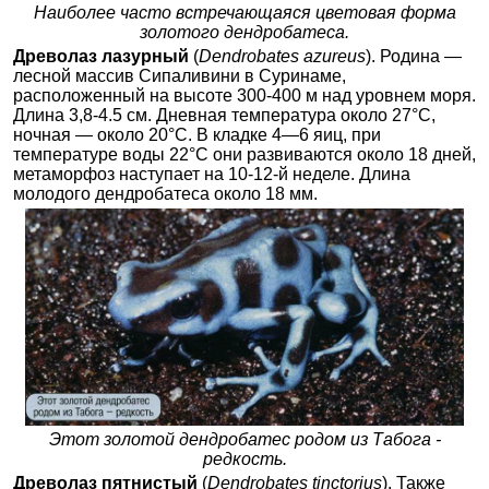
Наиболее часто встречающаяся цветовая форма
золотого дендробатеса.
Древолаз лазурный
(
Dendrobates azureus
). Родина —
лесной массив Сипаливини в Суринаме,
расположенный на высоте 300-400 м над уровнем моря.
Длина 3,8-4.5 см. Дневная температура около 27°С,
ночная — около 20°С. В кладке 4—6 яиц, при
температуре воды 22°С они развиваются около 18 дней,
метаморфоз наступает на 10-12-й неделе. Длина
молодого дендробатеса около 18 мм.
Этот золотой дендробатес родом из Табога -
редкость.
Древолаз пятнистый
(
Dendrobates tinctorius
). Также