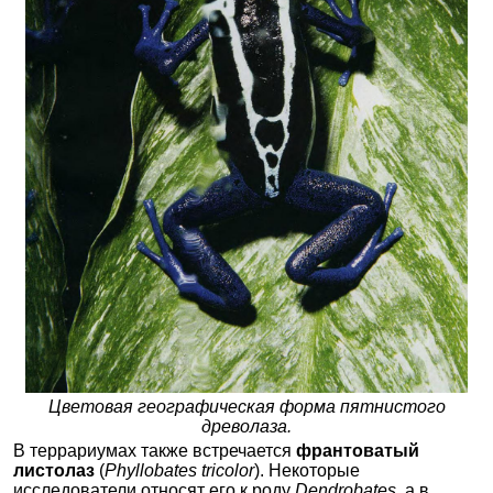
Цветовая географическая форма пятнистого
древолаза.
В террариумах также встречается
франтоватый
листолаз
(
Phyllobates tricolor
). Некоторые
исследователи относят его к роду
Dendrobates
, а в