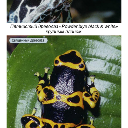
Пятнистый древолаз «Powder blye black & white»
крупным планом.