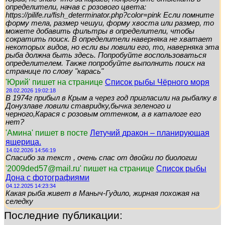
определители, начав с розового цвета:
https://pilife.ru/fish_determinator.php?color=pink Если помните
форму тела, размер чешуи, форму хвоста или размер, то
можете добавить фильтры в определители, чтобы
сократить поиск. В определители наверняка не хватает
некоторых видов, но если вы ловили его, то, наверняка эта
рыба должна быть здесь. Попробуйте воспользоваться
определителем. Также попробуйте выполнить поиск на
странице по слову "карась"
'Юрий' пишет на странице
Список рыбы Чёрного моря
28.02.2026 19:02:18
В 1974г прибыл в Крым а через год пригласили на рыбалку в
Донузлаве ловили ставридку,бычка зеленого и
черного,Карася с розовым оттенком, а в каталоге его
нет?
'Амина' пишет в посте
Летучий дракон – планирующая
ящерица.
14.02.2026 14:56:19
Спасибо за текст , очень спас от двойки по биологии
'2009ded57@mail.ru' пишет на странице
Список рыбы
Дона с фотографиями
04.12.2025 14:23:34
Какая рыба живет в Маныч-Гудило, жирная похожая на
селедку
Последние публикации: