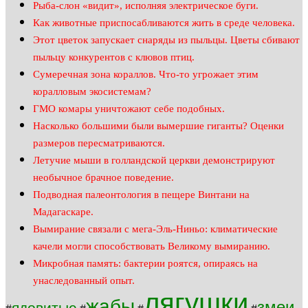
Рыба-слон «видит», исполняя электрическое буги.
Как животные приспосабливаются жить в среде человека.
Этот цветок запускает снаряды из пыльцы. Цветы сбивают
пыльцу конкурентов с клювов птиц.
Сумеречная зона кораллов. Что-то угрожает этим
коралловым экосистемам?
ГМО комары уничтожают себе подобных.
Насколько большими были вымершие гиганты? Оценки
размеров пересматриваются.
Летучие мыши в голландской церкви демонстрируют
необычное брачное поведение.
Подводная палеонтология в пещере Винтани на
Мадагаскаре.
Вымирание связали с мега-Эль-Ниньо: климатические
качели могли способствовать Великому вымиранию.
Микробная память: бактерии роятся, опираясь на
унаследованный опыт.
лягушки
жабы
змеи