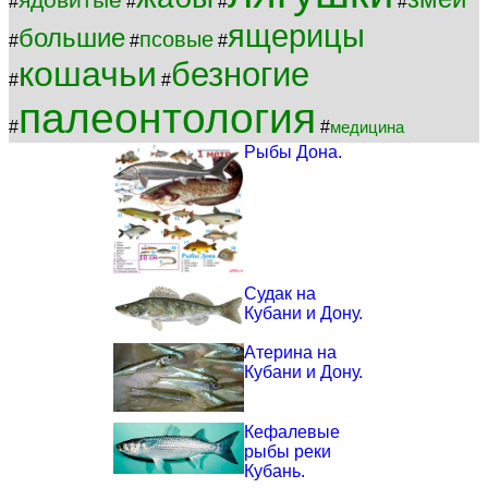
ядовитые
#
#
#
#
ящерицы
большие
псовые
#
#
#
кошачьи
безногие
#
#
палеонтология
#
#
медицина
Рыбы Дона.
Судак на
Кубани и Дону.
Атерина на
Кубани и Дону.
Кефалевые
рыбы реки
Кубань.