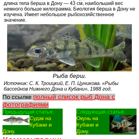
длина тела берша в Дону — 43 см, наибольший вес
немного больше килограмма. Биология берша в Дону не
изучена. Имеет небольшое рыбохозяйственное
значение.
Рыба берш.
Источник: С. К. Троицкий, Е. П. Цуникова. «Рыбы
бассейнов Нижнего Дона и Кубани», 1988 год.
полный список рыб Дона с
По ссылке
фотографиями
Предыдущая статья:
Следующая статья:
Судак на
Окунь на
Кубани и
Кубани и
Дону.
Дону.