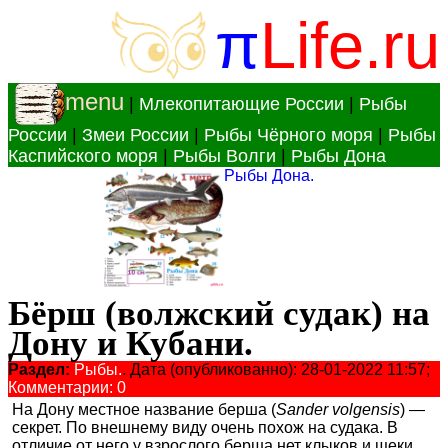
π
Life.ru
menu
|
Млекопитающие России
|
Рыбы
России
|
Змеи России
|
Рыбы Чёрного моря
|
Рыбы
Каспийского моря
|
Рыбы Волги
|
Рыбы Дона
Рыбы Дона.
Бёрш (волжский судак) на
Дону и Кубани.
Раздел:
Рыбы.
. Дата (опубликованно): 28-01-2022 11:57;
Комментарии: 0
На Дону местное название берша (
Sander volgensis
) —
секрет. По внешнему виду очень похож на судака. В
отличие от него у взрослого берша нет клыков и щеки