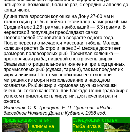
четырех и, возможно, больше раз, с середины апреля до
конца июня.
Длина тела взрослой колюшки на Дону 27-60 мм и
только один раз был пойман экземпляр размером 66 мм.
Средний вес 1,26 грамма, наибольший — 3,3 грамма. В
нерестовой популяции преобладают самки.
Половозрелой становится в возрасте одного года.
После нереста отмечается массовая гибель. Молодь
колюшки растет быстро и через 3-4 месяца достигает
размеров половозрелых рыб. Трехиглая колюшка —
прожорливая рыба, пищевой спектр очень широк.
Оказывает отрицательное влияние на приплод ценных
промысловых рыб (судака, тарани), так как поедает их
икру и личинки. Поэтому необходим ее отлов при
миграциях из моря и использование в народном
хозяйстве. Рыбий жир и кормовая мука из колюшки
очень высокого качества, при блокаде Ленинграда жир с
успехом применялся в хирургии, для лечения ран и
ожогов.
Источник: С. К. Троицкий, Е. П. Цуникова. «Рыбы
бассейнов Нижнего Дона и Кубани», 1988 год.
Предыдущая статья:
Следующая статья:
Налимы на
Рыба игла в