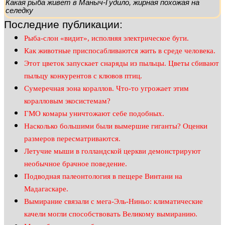
Какая рыба живет в Маныч-Гудило, жирная похожая на
селедку
Последние публикации:
Рыба-слон «видит», исполняя электрическое буги.
Как животные приспосабливаются жить в среде человека.
Этот цветок запускает снаряды из пыльцы. Цветы сбивают
пыльцу конкурентов с клювов птиц.
Сумеречная зона кораллов. Что-то угрожает этим
коралловым экосистемам?
ГМО комары уничтожают себе подобных.
Насколько большими были вымершие гиганты? Оценки
размеров пересматриваются.
Летучие мыши в голландской церкви демонстрируют
необычное брачное поведение.
Подводная палеонтология в пещере Винтани на
Мадагаскаре.
Вымирание связали с мега-Эль-Ниньо: климатические
качели могли способствовать Великому вымиранию.