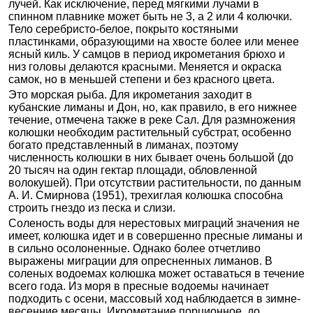
лучей. Как исключение, перед мягкими лучами в
спинном плавнике может быть не 3, а 2 или 4 колючки.
Тело серебристо-белое, покрыто костяными
пластинками, образующими на хвосте более или менее
ясный киль. У самцов в период икрометания брюхо и
низ головы делаются красными. Меняется и окраска
самок, но в меньшей степени и без красного цвета.
Это морская рыба. Для икрометания заходит в
кубанские лиманы и Дон, но, как правило, в его нижнее
течение, отмечена также в реке Сал. Для размножения
колюшки необходим растительный субстрат, особенно
богато представленный в лиманах, поэтому
численность колюшки в них бывает очень большой (до
20 тысяч на один гектар площади, обловленной
волокушей). При отсутствии растительности, по данным
А. И. Смирнова (1951), трехиглая колюшка способна
строить гнездо из песка и слизи.
Соленость воды для нерестовых миграций значения не
имеет, колюшка идет и в совершенно пресные лиманы и
в сильно осолоненные. Однако более отчетливо
выражены миграции для опресненных лиманов. В
соленых водоемах колюшка может оставаться в течение
всего года. Из моря в пресные водоемы начинает
подходить с осени, массовый ход наблюдается в зимне-
весенние месяцы. Икрометание порционное, до