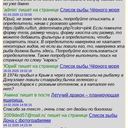
но уже давно
'admin' пишет на странице
Список рыбы Чёрного моря
01.03.2026 12:33:56
Юрий, не знаю что за карась, попробуйте отыскать в
определители, начав с розового цвета:
https://pilife.ru/fish_determinator.php?color=pink Если помните
форму тела, размер чешуи, форму хвоста или размер, то
можете добавить фильтры в определители, чтобы
сократить поиск. В определители наверняка не хватает
некоторых видов, но если вы ловили его, то, наверняка эта
рыба должна быть здесь. Попробуйте воспользоваться
определителем. Также попробуйте выполнить поиск на
странице по слову "карась"
'Юрий' пишет на странице
Список рыбы Чёрного моря
28.02.2026 19:02:18
В 1974г прибыл в Крым а через год пригласили на рыбалку в
Донузлаве ловили ставридку,бычка зеленого и
черного,Карася с розовым оттенком, а в каталоге его
нет?
'Амина' пишет в посте
Летучий дракон – планирующая
ящерица.
14.02.2026 14:56:19
Спасибо за текст , очень спас от двойки по биологии
'2009ded57@mail.ru' пишет на странице
Список рыбы
Дона с фотографиями
04.12.2025 14:23:34