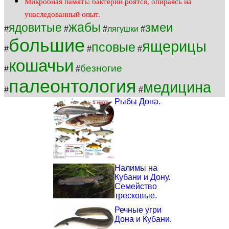
Микробная память: бактерии роятся, опираясь на
унаследованный опыт.
жабы
змеи
ядовитые
#
#
#
лягушки
#
большие
ящерицы
псовые
#
#
#
кошачьи
безногие
#
#
палеонтология
медицина
#
#
Рыбы Дона.
Налимы на
Кубани и Дону.
Семейство
тресковые.
Речные угри
Дона и Кубани.