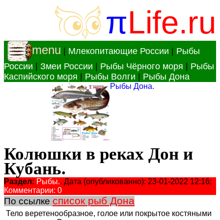
π
Life.ru
menu
|
Млекопитающие России
|
Рыбы
России
|
Змеи России
|
Рыбы Чёрного моря
|
Рыбы
Каспийского моря
|
Рыбы Волги
|
Рыбы Дона
Рыбы Дона.
Колюшки в реках Дон и
Кубань.
Раздел:
Рыбы.
. Дата (опубликованно): 23-01-2022 12:16;
Комментарии: 0
список рыб Дона
По ссылке
Тело веретенообразное, голое или покрытое костяными