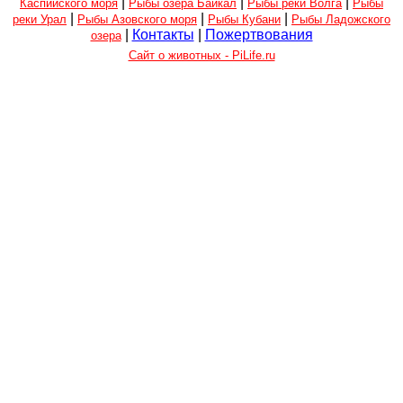
|
|
|
Каспийского моря
Рыбы озера Байкал
Рыбы реки Волга
Рыбы
|
|
|
реки Урал
Рыбы Азовского моря
Рыбы Кубани
Рыбы Ладожского
|
Контакты
|
Пожертвования
озера
Сайт о животных - PiLife.ru