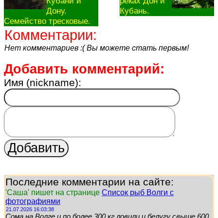
Кубани и
реках Дон и
Дону.
Кубань.
Семейство тресковые.
Комментарии:
Нет комментариев :( Вы можете стать первым!
Добавить комментарий:
Имя (nickname):
Последние комментарии на сайте:
'Саша' пишет на странице
Список рыб Волги с
фотографиями
21.07.2026 16:03:38
Сома на Волге и по более 300 кг ловили и белугу свыше 600