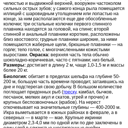
челюстью и выдвижной верхней, вооружен частоколом
сильных острых зубов; у самого конца рыла помещается
иллиций с шаровидным утолщением или лопастью на
конце, за ним располагаются еще две обособленные
колючки; три остальные колючки первого спинного
плавника находятся за головой, на спине; второй
спинной и анальный плавники короткие, расположены
близ хвостового; грудные плавники широкие, за ними
помещаются жаберные щели, брюшные плавники — на
горле; тело голое, с многочисленными кожистыми
выростами.
Окраска:
верхняя часть тела обычно
шоколадно-коричневая, часто с пятнами; низ белый.
Размеры:
достигает в длину 2 м, чаще 1,0-1,5 м и массы
более 20 кг.
Биология:
обитает в пределах шельфа на глубине 50-
200 м, большую часть времени проводит, затаившись на
дне и подстерегая свою добычу. В большом количестве
поглощает придонных рыб (
треску
, камбал, бычков,
песчанок, мелких акул и скатов, угрей и прочих) и
крупных беспозвоночных (крабов). На нерест
откочевывает на значительные глубины — 400-2000 м.
Икра выметывается в южных районах в феврале, а в
северных — в марте — мае. Крупные икринки
диаметром 2,3-4,0 мм по одной или по две заключены в
один слой в слизистые шестигранные ячейки,