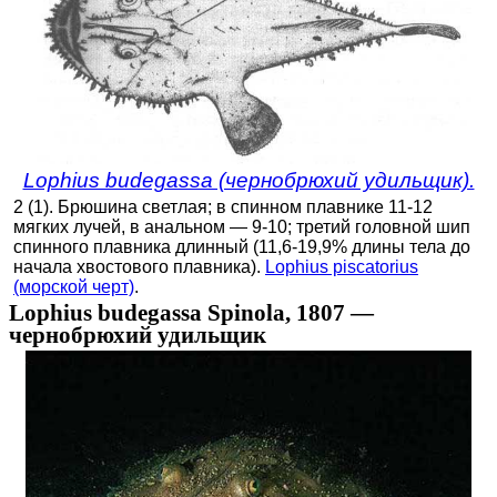
Lophius budegassa (чернобрюхий удильщик).
2 (1). Брюшина светлая; в спинном плавнике 11-12
мягких лучей, в анальном — 9-10; третий головной шип
спинного плавника длинный (11,6-19,9% длины тела до
начала хвостового плавника).
Lophius piscatorius
(морской черт)
.
Lophius budegassa Spinola, 1807 —
чернобрюхий удильщик