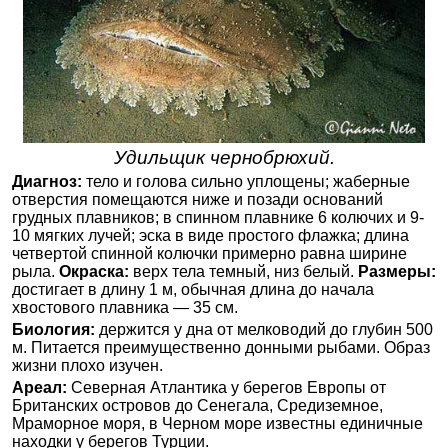
Удильщик чернобрюхий.
Диагноз:
тело и голова сильно уплощены; жаберные
отверстия помещаются ниже и позади оснований
грудных плавников; в спинном плавнике 6 колючих и 9-
10 мягких лучей; эска в виде простого флажка; длина
четвертой спинной колючки примерно равна ширине
рыла.
Окраска:
верх тела темный, низ белый.
Размеры:
достигает в длину 1 м, обычная длина до начала
хвостового плавника — 35 см.
Биология:
держится у дна от мелководий до глубин 500
м. Питается преимущественно донными рыбами. Образ
жизни плохо изучен.
Ареал:
Северная Атлантика у берегов Европы от
Британских островов до Сенегала, Средиземное,
Мраморное моря, в Черном море известны единичные
находки у берегов Турции.