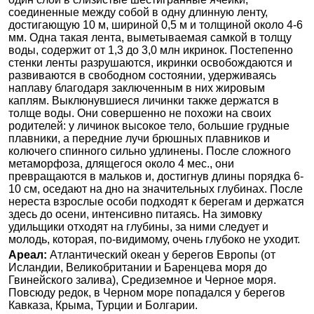
соединенные между собой в одну длинную ленту,
достигающую 10 м, шириной 0,5 м и толщиной около 4-6
мм. Одна такая лента, выметываемая самкой в толщу
воды, содержит от 1,3 до 3,0 млн икринок. Постепенно
стенки ленты разрушаются, икринки освобождаются и
развиваются в свободном состоянии, удерживаясь
наплаву благодаря заключенным в них жировым
каплям. Выклюнувшиеся личинки также держатся в
толще воды. Они совершенно не похожи на своих
родителей: у личинок высокое тело, большие грудные
плавники, а передние лучи брюшных плавников и
колючего спинного сильно удлинены. После сложного
метаморфоза, длящегося около 4 мес., они
превращаются в мальков и, достигнув длины порядка 6-
10 см, оседают на дно на значительных глубинах. После
нереста взрослые особи подходят к берегам и держатся
здесь до осени, интенсивно питаясь. На зимовку
удильщики отходят на глубины, за ними следует и
молодь, которая, по-видимому, очень глубоко не уходит.
Ареал:
Атлантический океан у берегов Европы (от
Исландии, Великобритании и Баренцева моря до
Гвинейского залива), Средиземное и Черное моря.
Повсюду редок, в Черном море попадался у берегов
Кавказа, Крыма, Турции и Болгарии.