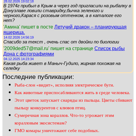
28.02.2026 19:02:18
В 1974г прибыл в Крым а через год пригласили на рыбалку в
Донузлаве ловили ставридку,бычка зеленого и
черного,Карася с розовым оттенком, а в каталоге его
нет?
'Амина' пишет в посте
Летучий дракон – планирующая
ящерица.
14.02.2026 14:56:19
Спасибо за текст , очень спас от двойки по биологии
'2009ded57@mail.ru' пишет на странице
Список рыбы
Дона с фотографиями
04.12.2025 14:23:34
Какая рыба живет в Маныч-Гудило, жирная похожая на
селедку
Последние публикации:
Рыба-слон «видит», исполняя электрическое буги.
Как животные приспосабливаются жить в среде человека.
Этот цветок запускает снаряды из пыльцы. Цветы сбивают
пыльцу конкурентов с клювов птиц.
Сумеречная зона кораллов. Что-то угрожает этим
коралловым экосистемам?
ГМО комары уничтожают себе подобных.