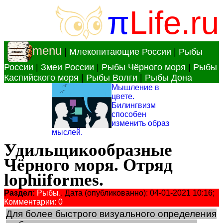
π
Life.ru
menu
|
Млекопитающие России
|
Рыбы
России
|
Змеи России
|
Рыбы Чёрного моря
|
Рыбы
Каспийского моря
|
Рыбы Волги
|
Рыбы Дона
Мышление в
цвете.
Билингвизм
способен
изменить образ
мыслей.
Удильщикообразные
Чёрного моря. Отряд
lophiiformes.
Раздел:
Рыбы.
. Дата (опубликованно): 04-01-2021 10:16;
Комментарии: 0
Для более быстрого визуального определения