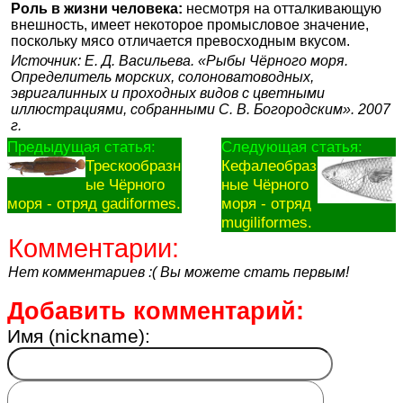
Роль в жизни человека:
несмотря на отталкивающую
внешность, имеет некоторое промысловое значение,
поскольку мясо отличается превосходным вкусом.
Источник: Е. Д. Васильева. «Рыбы Чёрного моря.
Определитель морских, солоноватоводных,
эвригалинных и проходных видов с цветными
иллюстрациями, собранными С. В. Богородским». 2007
г.
Предыдущая статья:
Следующая статья:
Трескообразн
Кефалеобраз
ые Чёрного
ные Чёрного
моря - отряд gadiformes.
моря - отряд
mugiliformes.
Комментарии:
Нет комментариев :( Вы можете стать первым!
Добавить комментарий:
Имя (nickname):