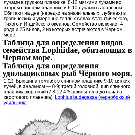
лучами в грудном плавнике, 8-12 мягкими лучами во
втором спинном плавнике и 6-10 лучами в анальном.
Обитают на дне (нередко на значительных глубинах) в
тропических и умеренно теплых водах Атлантического,
Тихого и Индийского океанов. Семейство включает 4
рода и 25 видов, 2 из которых встречаются в Черном
море.
Таблица для определения видов
семейства Lophiidae, обитающих в
Черном море.
Таблица для определения
удильщиковых рыб Чёрного моря.
1 (2). Брюшина темная; в спинном плавнике 9-10 мягких
лучей, в анальном — 8-9; третий головной шип спинного
плавника короткий (7,8-12,4 % длины тела до начала
хвостового плавника).
Lophius budegassa (чернобрюхий
удильщик)
.