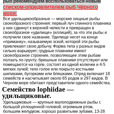
рыб рекомендуем воспользоваться новым
списком-определителем рыб Чёрного
моря.
Все удильщикообразные — морские хищные рыбы
своеобразного строения: первый луч спинного плавника
у них сдвинут к верхней челюсти и превращен в
своеобразное «удилище» (иллиций), за что эти рыбы и
получили свое название. Удилище несет на конце
«приманку», называемую эской, которой эти рыбы
привлекают свою добычу. Форма тела у разных видов
сильно варьирует; грудные плавники имеют
своеобразное строение, позволяющее этим рыбам
ползать по грунту; брюшные плавники отсутствуют или
помещаются на горле, состоят из одной колючки и 4-5
мягких лучей; тело голое или покрыто костными
шипиками, бугорками или бляшками. Отряд включает 18
семейств и насчитывает около 65 родов и 297 видов. В
Черном море обитают представители одного семейства.
Семейство lophiidae —
удильщиковые.
Удильщиковые — крупные малоподвижные рыбы с
большой уплощенной головой, огромным ртом,
большим желудком, хорошо развитыми зубами, 13-28