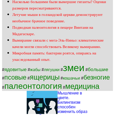
Насколько большими были вымершие гиганты? Оценки
размеров пересматриваются.
Летучие мыши в голландской церкви демонстрируют
необычное брачное поведение.
Подводная палеонтология в пещере Винтани на
Мадагаскаре.
Вымирание связали с мега-Эль-Ниньо: климатические
качели могли способствовать Великому вымиранию.
Микробная память: бактерии роятся, опираясь на
унаследованный опыт.
змеи
ядовитые
большие
#
#
жабы
#
лягушки
#
#
ящерицы
псовые
безногие
кошачьи
#
#
#
#
палеонтология
медицина
#
#
Мышление в
цвете.
Билингвизм
способен
изменить образ