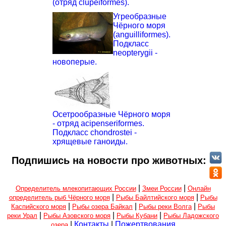
(отряд clupeiformes).
Угреобразные
Чёрного моря
(anguilliformes).
Подкласс
neopterygii -
новоперые.
Осетрообразные Чёрного моря
- отряд acipenseriformes.
Подкласс chondrostei -
хрящевые ганоиды.
Подпишись на новости про животных:
|
|
Определитель млекопитающих России
Змеи России
Онлайн
|
|
определитель рыб Чёрного моря
Рыбы Байлтийского моря
Рыбы
|
|
|
Каспийского моря
Рыбы озера Байкал
Рыбы реки Волга
Рыбы
|
|
|
реки Урал
Рыбы Азовского моря
Рыбы Кубани
Рыбы Ладожского
|
Контакты
|
Пожертвования
озера