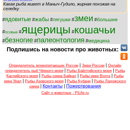
Какая рыба живет в Маныч-Гудило, жирная похожая на
селедку
змеи
ядовитые
жабы
большие
#
#
#
лягушки
#
#
ящерицы
кошачьи
#
#
#
псовые
палеонтология
безногие
#
#
#
медицина
Подпишись на новости про животных:
|
|
Определитель млекопитающих России
Змеи России
Онлайн
|
|
определитель рыб Чёрного моря
Рыбы Байлтийского моря
Рыбы
|
|
|
Каспийского моря
Рыбы озера Байкал
Рыбы реки Волга
Рыбы
|
|
|
реки Урал
Рыбы Азовского моря
Рыбы Кубани
Рыбы Ладожского
|
Контакты
|
Пожертвования
озера
Сайт о животных - PiLife.ru