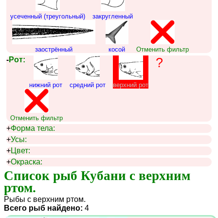
усеченный (треугольный)
закругленный
заострённый
косой
Отменить фильтр
-
Рот:
?
нижний рот
средний рот
верхний рот
Отменить фильтр
+
Форма тела:
+
Усы:
+
Цвет:
+
Окраска:
Список рыб Кубани с верхним 
ртом.
Рыбы с верхним ртом.
Всего рыб найдено:
4