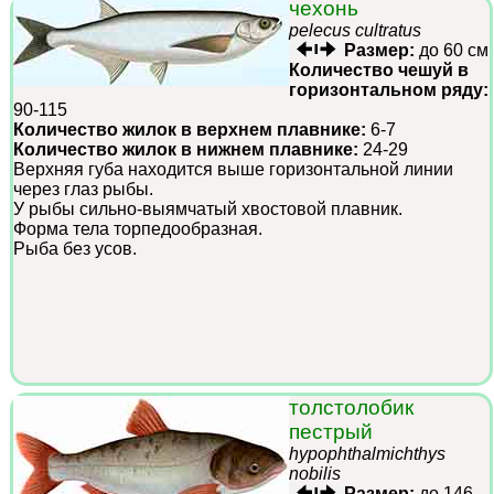
чехонь
pelecus cultratus
Размер:
до 60 см
Количество чешуй в
горизонтальном ряду:
90-115
Количество жилок в верхнем плавнике:
6-7
Количество жилок в нижнем плавнике:
24-29
Верхняя губа находится выше горизонтальной линии
через глаз рыбы.
У рыбы сильно-выямчатый хвостовой плавник.
Форма тела торпедообразная.
Рыба без усов.
толстолобик
пестрый
hypophthalmichthys
nobilis
Размер:
до 146