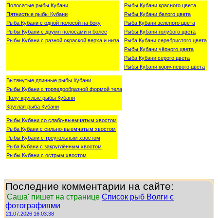
Полосатые рыбы Кубани
Рыбы Кубани красного цвета
Пятнистые рыбы Кубани
Рыбы Кубани белого цвета
Рыба Кубани с одной полосой на боку
Рыба Кубани зелёного цвета
Рыбы Кубани с двумя полосами и более
Рыбы Кубани голубого цвета
Рыбы Кубани с разной окраской верха и низа
Рыба Кубани серебристого цвета
Рыбы Кубани чёрного цвета
Рыба Кубани серого цвета
Рыбы Кубани коричневого цвета
Вытянутые длинные рыбы Кубани
Рыбы Кубани с торпедообразной формой тела
Полу-круглые рыбы Кубани
Круглая рыба Кубани
Рыбы Кубани со слабо-выемчатым хвостом
Рыба Кубани с сильно-выемчатым хвостом
Рыбы Кубани с треугольным хвостом
Рыба Кубани с закруглённым хвостом
Рыбы Кубани с острым хвостом
Последние комментарии на сайте:
'Саша' пишет на странице
Список рыб Волги с
фотографиями
21.07.2026 16:03:38