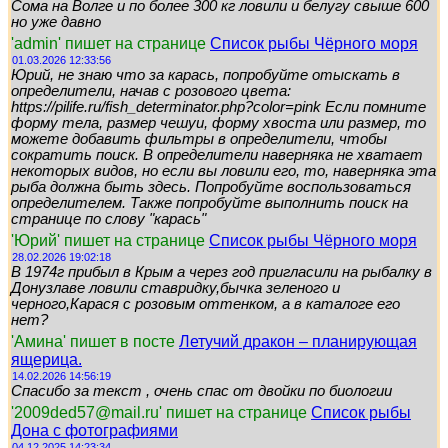
Сома на Волге и по более 300 кг ловили и белугу свыше 600
но уже давно
'admin' пишет на странице
Список рыбы Чёрного моря
01.03.2026 12:33:56
Юрий, не знаю что за карась, попробуйте отыскать в
определители, начав с розового цвета:
https://pilife.ru/fish_determinator.php?color=pink Если помните
форму тела, размер чешуи, форму хвоста или размер, то
можете добавить фильтры в определители, чтобы
сократить поиск. В определители наверняка не хватает
некоторых видов, но если вы ловили его, то, наверняка эта
рыба должна быть здесь. Попробуйте воспользоваться
определителем. Также попробуйте выполнить поиск на
странице по слову "карась"
'Юрий' пишет на странице
Список рыбы Чёрного моря
28.02.2026 19:02:18
В 1974г прибыл в Крым а через год пригласили на рыбалку в
Донузлаве ловили ставридку,бычка зеленого и
черного,Карася с розовым оттенком, а в каталоге его
нет?
'Амина' пишет в посте
Летучий дракон – планирующая
ящерица.
14.02.2026 14:56:19
Спасибо за текст , очень спас от двойки по биологии
'2009ded57@mail.ru' пишет на странице
Список рыбы
Дона с фотографиями
04.12.2025 14:23:34