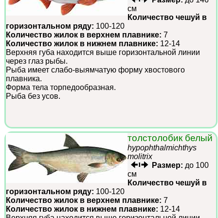
см
Количество чешуй в
горизонтальном ряду:
100-120
Количество жилок в верхнем плавнике:
7
Количество жилок в нижнем плавнике:
12-14
Верхняя губа находится выше горизонтальной линии
через глаз рыбы.
Рыба имеет слабо-выямчатую форму хвостового
плавника.
Форма тела торпедообразная.
Рыба без усов.
толстолобик белый
hypophthalmichthys
molitrix
Размер:
до 100
см
Количество чешуй в
горизонтальном ряду:
100-120
Количество жилок в верхнем плавнике:
7
Количество жилок в нижнем плавнике:
12-14
Верхняя губа находится выше горизонтальной линии