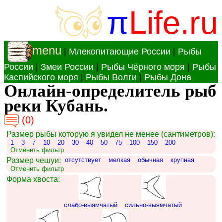
π
Life.ru
menu
|
Млекопитающие России
|
Рыбы
России
|
Змеи России
|
Рыбы Чёрного моря
|
Рыбы
Каспийского моря
|
Рыбы Волги
|
Рыбы Дона
Онлайн-определитель рыб
реки Кубань.
(0)
Размер рыбы которую я увидел не менее (сантиметров):
1
3
7
10
20
30
40
50
75
100
150
200
Отменить фильтр
Размер чешуи:
отсутствует
мелкая
обычная
крупная
Отменить фильтр
Форма хвоста:
слабо-выямчатый
сильно-выямчатый