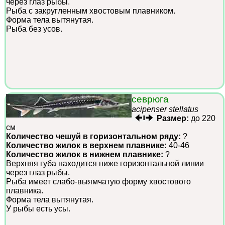
через глаз рыбы.
Рыба с закругленным хвостовым плавником.
Форма тела вытянутая.
Рыба без усов.
севрюга
acipenser stellatus
Размер:
до 220
см
Количество чешуй в горизонтальном ряду:
?
Количество жилок в верхнем плавнике:
40-46
Количество жилок в нижнем плавнике:
?
Верхняя губа находится ниже горизонтальной линии
через глаз рыбы.
Рыба имеет слабо-выямчатую форму хвостового
плавника.
Форма тела вытянутая.
У рыбы есть усы.