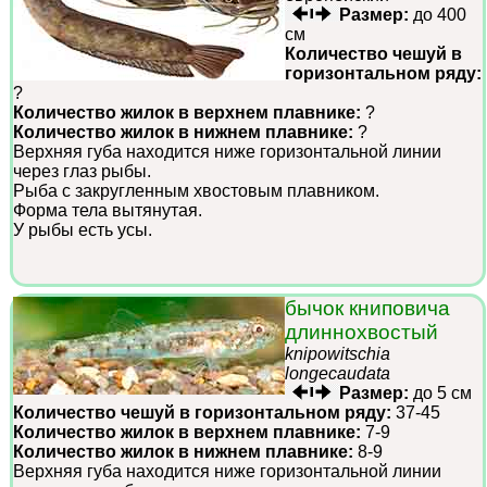
Размер:
до 400
см
Количество чешуй в
горизонтальном ряду:
?
Количество жилок в верхнем плавнике:
?
Количество жилок в нижнем плавнике:
?
Верхняя губа находится ниже горизонтальной линии
через глаз рыбы.
Рыба с закругленным хвостовым плавником.
Форма тела вытянутая.
У рыбы есть усы.
бычок книповича
длиннохвостый
knipowitschia
longecaudata
Размер:
до 5 см
Количество чешуй в горизонтальном ряду:
37-45
Количество жилок в верхнем плавнике:
7-9
Количество жилок в нижнем плавнике:
8-9
Верхняя губа находится ниже горизонтальной линии