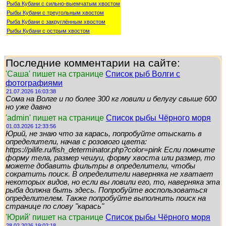
Рыба Кубани с сильно-выемчатым хвостом
Рыбы Кубани с треугольным хвостом
Рыба Кубани с закруглённым хвостом
Рыбы Кубани с острым хвостом
Последние комментарии на сайте:
'Саша' пишет на странице
Список рыб Волги с
фотографиями
21.07.2026 16:03:38
Сома на Волге и по более 300 кг ловили и белугу свыше 600
но уже давно
'admin' пишет на странице
Список рыбы Чёрного моря
01.03.2026 12:33:56
Юрий, не знаю что за карась, попробуйте отыскать в
определители, начав с розового цвета:
https://pilife.ru/fish_determinator.php?color=pink Если помните
форму тела, размер чешуи, форму хвоста или размер, то
можете добавить фильтры в определители, чтобы
сократить поиск. В определители наверняка не хватает
некоторых видов, но если вы ловили его, то, наверняка эта
рыба должна быть здесь. Попробуйте воспользоваться
определителем. Также попробуйте выполнить поиск на
странице по слову "карась"
'Юрий' пишет на странице
Список рыбы Чёрного моря
28.02.2026 19:02:18