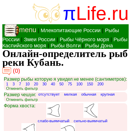
π
Life.ru
menu
|
Млекопитающие России
|
Рыбы
России
|
Змеи России
|
Рыбы Чёрного моря
|
Рыбы
Каспийского моря
|
Рыбы Волги
|
Рыбы Дона
Онлайн-определитель рыб
реки Кубань.
(0)
Размер рыбы которую я увидел не менее (сантиметров):
1
3
7
10
20
30
40
50
75
100
150
200
Отменить фильтр
Размер чешуи:
отсутствует
мелкая
обычная
крупная
Отменить фильтр
Форма хвоста:
слабо-выямчатый
сильно-выямчатый