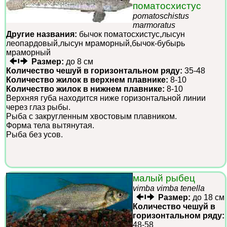
поматосхистус
pomatoschistus
marmoratus
Другие названия:
бычок поматосхистус,лысун
леопардовый,лысун мраморный,бычок-бубырь
мраморный
Размер:
до 8 см
Количество чешуй в горизонтальном ряду:
35-48
Количество жилок в верхнем плавнике:
8-10
Количество жилок в нижнем плавнике:
8-10
Верхняя губа находится ниже горизонтальной линии
через глаз рыбы.
Рыба с закругленным хвостовым плавником.
Форма тела вытянутая.
Рыба без усов.
малый рыбец
vimba vimba tenella
Размер:
до 18 см
Количество чешуй в
горизонтальном ряду:
48-58