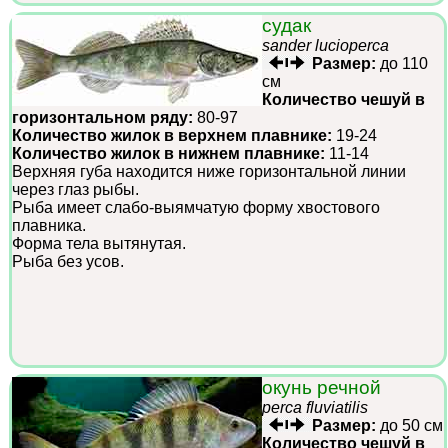
судак
sander lucioperca
Размер:
до 110
см
Количество чешуй в
горизонтальном ряду:
80-97
Количество жилок в верхнем плавнике:
19-24
Количество жилок в нижнем плавнике:
11-14
Верхняя губа находится ниже горизонтальной линии
через глаз рыбы.
Рыба имеет слабо-выямчатую форму хвостового
плавника.
Форма тела вытянутая.
Рыба без усов.
окунь речной
perca fluviatilis
Размер:
до 50 см
Количество чешуй в