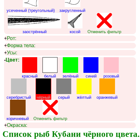
усеченный (треугольный)
закругленный
заострённый
косой
Отменить фильтр
+
Рот:
+
Форма тела:
+
Усы:
-
Цвет:
красный
белый
зелёный
синий
розовый
серебристый
чёрный
серый
жёлтый
оранжевый
коричневый
Отменить фильтр
+
Окраска:
Список рыб Кубани чёрного цвета.