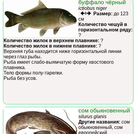
буффало чёрный
ictiobus niger
Размер:
до 123
см
Количество чешуй в
горизонтальном ряду:
?
Количество жилок в верхнем плавнике:
?
Количество жилок в нижнем плавнике:
?
Верхняя губа находится ниже горизонтальной линии
через глаз рыбы.
Рыба имеет слабо-выямчатую форму хвостового
плавника.
Тело формы полу-тарелки.
Рыба без усов.
сом обыкновенный
silurus glanis
Другие названия:
сом
обыкновенный, сом
европейский