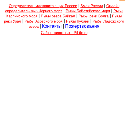
|
|
Определитель млекопитающих России
Змеи России
Онлайн
|
|
определитель рыб Чёрного моря
Рыбы Байлтийского моря
Рыбы
|
|
|
Каспийского моря
Рыбы озера Байкал
Рыбы реки Волга
Рыбы
|
|
|
реки Урал
Рыбы Азовского моря
Рыбы Кубани
Рыбы Ладожского
|
Контакты
|
Пожертвования
озера
Сайт о животных - PiLife.ru