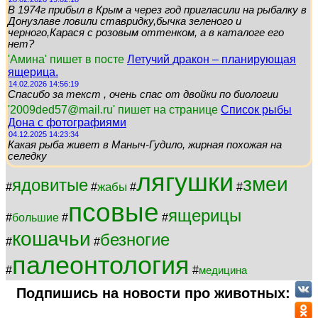
В 1974г прибыл в Крым а через год пригласили на рыбалку в
Донузлаве ловили ставридку,бычка зеленого и
черного,Карася с розовым оттенком, а в каталоге его
нет?
'Амина' пишет в посте
Летучий дракон – планирующая
ящерица.
14.02.2026 14:56:19
Спасибо за текст , очень спас от двойки по биологии
'2009ded57@mail.ru' пишет на странице
Список рыбы
Дона с фотографиями
04.12.2025 14:23:34
Какая рыба живет в Маныч-Гудило, жирная похожая на
селедку
лягушки
змеи
ядовитые
жабы
#
#
#
#
псовые
ящерицы
#
большие
#
#
кошачьи
безногие
#
#
палеонтология
#
#
медицина
Подпишись на новости про животных: