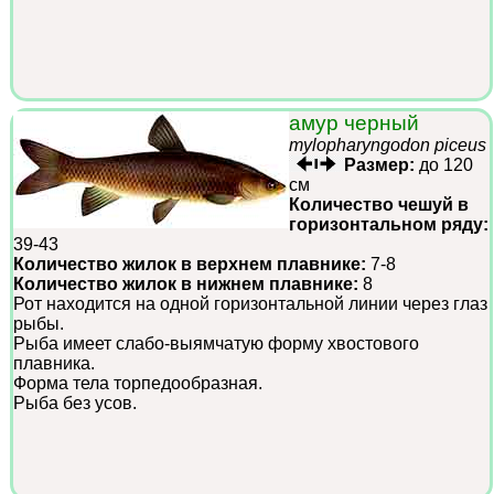
амур черный
mylopharyngodon piceus
Размер:
до 120
см
Количество чешуй в
горизонтальном ряду:
39-43
Количество жилок в верхнем плавнике:
7-8
Количество жилок в нижнем плавнике:
8
Рот находится на одной горизонтальной линии через глаз
рыбы.
Рыба имеет слабо-выямчатую форму хвостового
плавника.
Форма тела торпедообразная.
Рыба без усов.