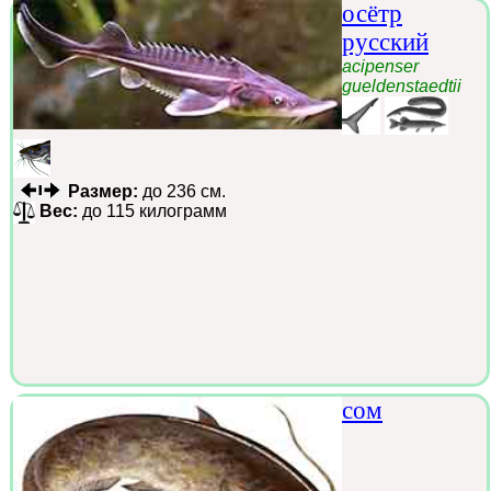
осётр
русский
acipenser
gueldenstaedtii
Размер:
до 236 см.
Вес:
до 115 килограмм
сом