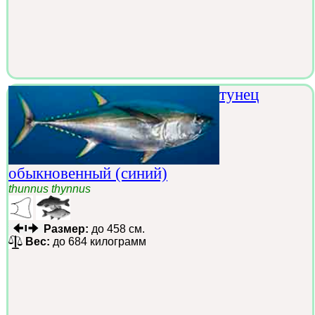
тунец
обыкновенный (синий)
thunnus thynnus
Размер:
до 458 см.
Вес:
до 684 килограмм