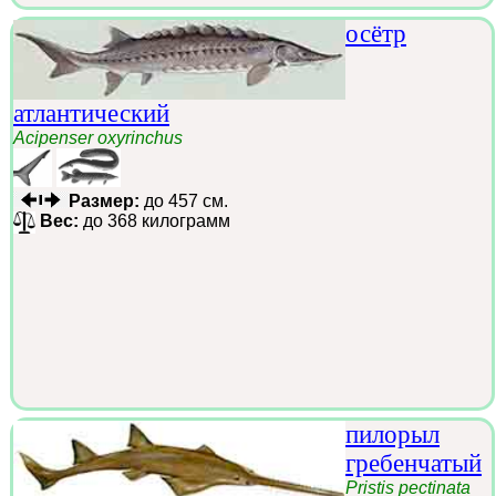
осётр
атлантический
Acipenser oxyrinchus
Размер:
до 457 см.
Вес:
до 368 килограмм
пилорыл
гребенчатый
Pristis pectinata