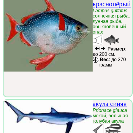
краснопёрый
Lampris guttatus
солнечная рыба,
лунная рыба,
обыкновенный
опах
Размер:
до 200 см.
Вес:
до 270
грамм
акула синяя
Prionace glauca
мокой, большая
голубая акула