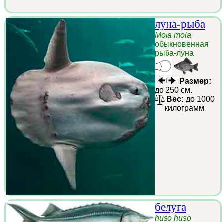
луна-рыба
Mola mola
обыкновенная
рыба-луна
Размер:
до 250 см.
Вес:
до 1000
килограмм
белуга
huso huso