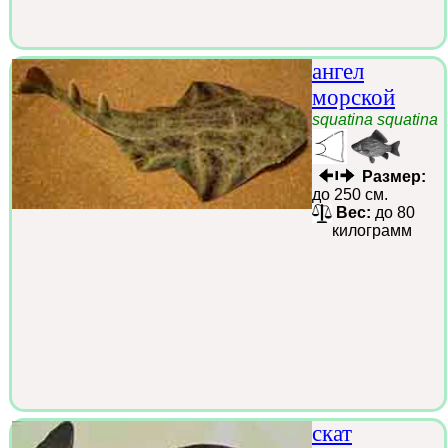
ангел
морской
squatina squatina
Размер:
до 250 см.
Вес:
до 80
килограмм
скат