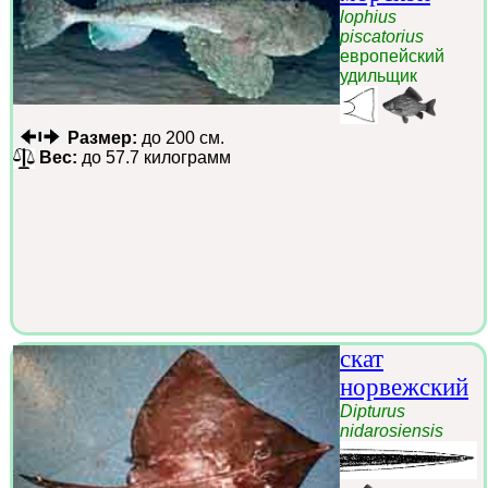
lophius
piscatorius
европейский
удильщик
Размер:
до 200 см.
Вес:
до 57.7 килограмм
скат
норвежский
Dipturus
nidarosiensis