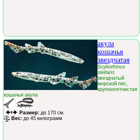
акула
кошачья
звездчатая
Scyliorhinus
stellaris
звездчатый
морской пёс,
крупнопятнистая
кошачья акула
Размер:
до 170 см.
Вес:
до 45 килограмм