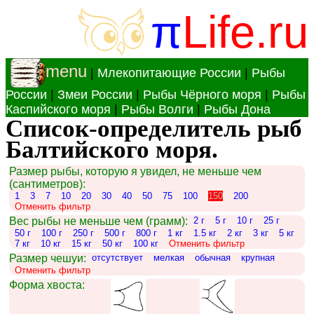
π
Life.ru
menu
|
Млекопитающие России
|
Рыбы
России
|
Змеи России
|
Рыбы Чёрного моря
|
Рыбы
Каспийского моря
|
Рыбы Волги
|
Рыбы Дона
Список-определитель рыб
Балтийского моря.
Размер рыбы, которую я увидел, не меньше чем
(сантиметров):
1
3
7
10
20
30
40
50
75
100
150
200
Отменить фильтр
Вес рыбы не меньше чем (грамм):
2 г
5 г
10 г
25 г
50 г
100 г
250 г
500 г
800 г
1 кг
1.5 кг
2 кг
3 кг
5 кг
7 кг
10 кг
15 кг
50 кг
100 кг
Отменить фильтр
Размер чешуи:
отсутствует
мелкая
обычная
крупная
Отменить фильтр
Форма хвоста: