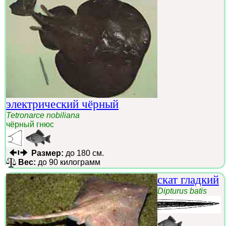
электрический чёрный
Tetronarce nobiliana
чёрный гнюс
Размер:
до 180 см.
Вес:
до 90 килограмм
скат гладкий
Dipturus batis