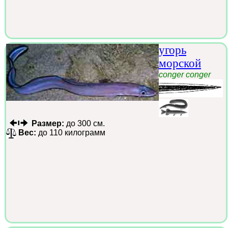
угорь
морской
conger conger
Размер:
до 300 см.
Вес:
до 110 килограмм