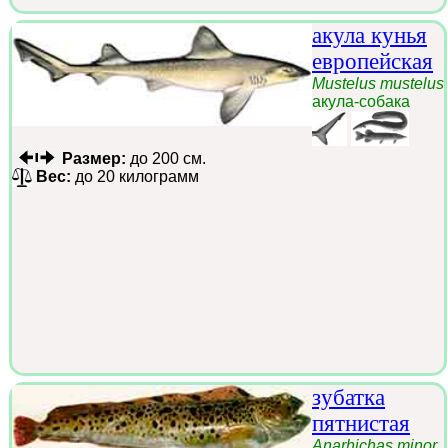
акула кунья
европейская
Mustelus mustelus
акула-собака
Размер:
до 200 см.
Вес:
до 20 килограмм
зубатка
пятнистая
Anarhichas minor