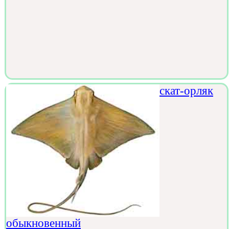
скат-орляк
обыкновенный