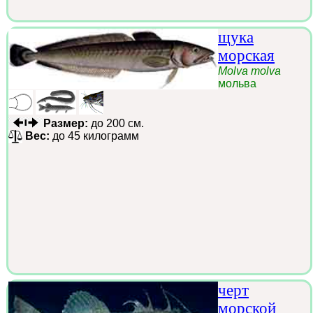
щука
морская
Molva molva
мольва
Размер:
до 200 см.
Вес:
до 45 килограмм
черт
морской