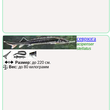
севрюга
acipenser
stellatus
Размер:
до 220 см.
Вес:
до 80 килограмм