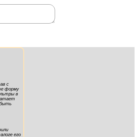
ав с
ите форму
ильтры в
хватает
а быть
вили
алоге его