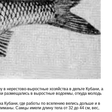
у в нерестово-выростные хозяйства в дельте Кубани, а
нки размещались в выростные водоемы, откуда молодь
на Кубани, где работы по вселению велись дольше и в
маны. Самцы имели длину тела от 32 до 44 см, вес,