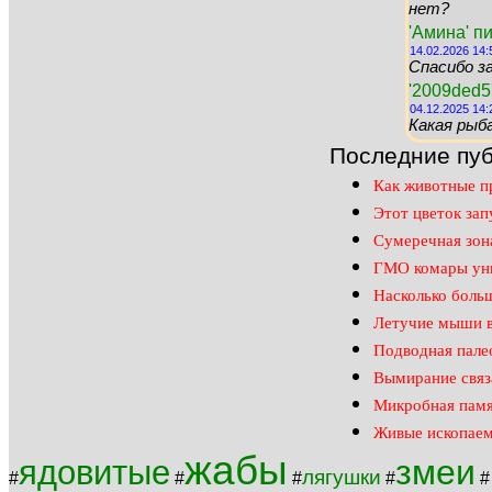
нет?
'Амина' п
14.02.2026 14:
Спасибо за
'2009ded5
04.12.2025 14:
Какая рыб
Последние пуб
Как животные пр
Этот цветок зап
Сумеречная зона
ГМО комары уни
Насколько боль
Летучие мыши в
Подводная пале
Вымирание связ
Микробная памят
Живые ископаем
жабы
змеи
ядовитые
лягушки
#
#
#
#
#