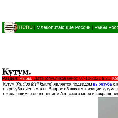
menu
|
Млекопитающие России
|
Рыбы Рос
Кутум.
Раздел:
Рыбы.
. Дата (опубликованно): 07-10-2021 9:21;
Ко
Кутум (
Rutilus frisii kutum
) является подвидом
вырезуба
с 
вырезуба очень малы. Вопрос об акклиматизации кутума в
ожидающимся осолонением Азовского моря и сокращением