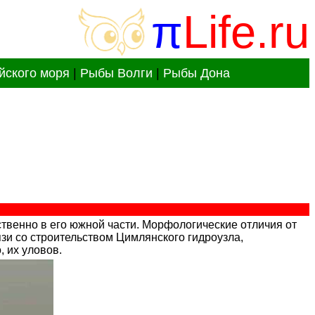
π
Life.ru
йского моря
|
Рыбы Волги
|
Рыбы Дона
твенно в его южной части. Морфологические отличия от
язи со строительством Цимлянского гидроузла,
 их уловов.