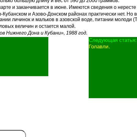
колько большую длину и вес от 590 до 2000 граммов.
рте и заканчивается в июне. Имеются сведения о нересте 
о-Кубанском и Азово-Донском районах практически нет. Но
нии личинок и мальков в азовской воде, питании молоди (Т
ловых величин и остается малой.
нов Нижнего Дона и Кубани», 1988 год.
Следующая статья:
Голавли.