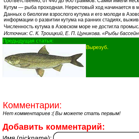
соответственно, от 440 до 900 граммов. Самки имели нес
Кутум — рыба проходная. Нерестовый ход начинается в ма
Данных о биологии взрослого кутума и его молоди в Азов
информации о развитии кутума на ранних стадиях, выжива
Численность кутума в Азовском море не достигла промыс
Источник: С. К. Троицкий, Е. П. Цуникова. «Рыбы бассей
Предыдущая статья:
Вырезуб.
Комментарии:
Нет комментариев :( Вы можете стать первым!
Добавить комментарий:
Имя (nickname):