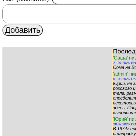
Послед
'Саша' пи
21.07.2026 16:
Сома на Во
'admin' п
01.03.2026 12:
Юрий, не 
розового цв
тела, раз
определит
некоторых 
здесь. По
выполнить 
'Юрий' пи
28.02.2026 19:
В 1974г пр
ставридку,