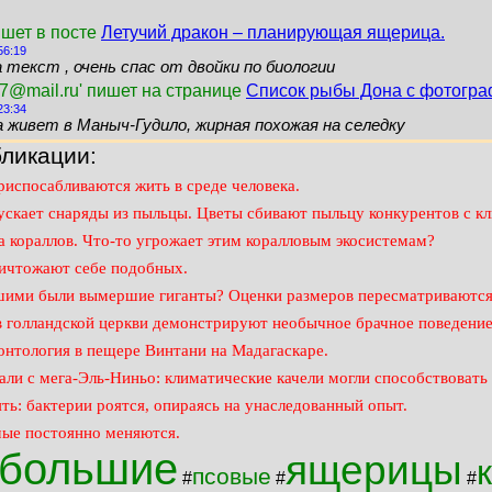
ишет в посте
Летучий дракон – планирующая ящерица.
56:19
 текст , очень спас от двойки по биологии
7@mail.ru' пишет на странице
Список рыбы Дона с фотогр
23:34
а живет в Маныч-Гудило, жирная похожая на селедку
ликации:
испосабливаются жить в среде человека.
ускает снаряды из пыльцы. Цветы сбивают пыльцу конкурентов с кл
 кораллов. Что-то угрожает этим коралловым экосистемам?
чтожают себе подобных.
шими были вымершие гиганты? Оценки размеров пересматриваются
 голландской церкви демонстрируют необычное брачное поведение
онтология в пещере Винтани на Мадагаскаре.
али с мега-Эль-Ниньо: климатические качели могли способствоват
ь: бактерии роятся, опираясь на унаследованный опыт.
ые постоянно меняются.
большие
ящерицы
псовые
#
#
#