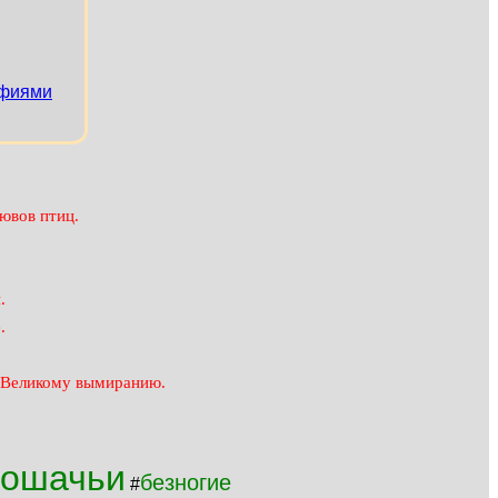
афиями
ювов птиц.
.
.
ь Великому вымиранию.
кошачьи
безногие
#