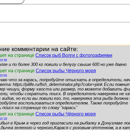
ние комментарии на сайте:
шет на странице
Список рыб Волги с фотографиями
03:38
лге и по более 300 кг ловили и белугу свыше 600 но уже давно
ишет на странице
Список рыбы Чёрного моря
33:56
знаю что за карась, попробуйте отыскать в определители, нач
ета: https://pilife.ru/fish_determinator.php?color=pink Если помн
мер чешуи, форму хвоста или размер, то можете добавить ф
ели, чтобы сократить поиск. В определители наверняка не 
видов, но если вы ловили его, то, наверняка эта рыба должн
пробуйте воспользоваться определителем. Также попробуйте
поиск на странице по слову "карась"
шет на странице
Список рыбы Чёрного моря
02:18
ибыл в Крым а через год пригласили на рыбалку в Донузлаве ло
бычка зеленого и черного,Карася с розовым оттенком, а в кат