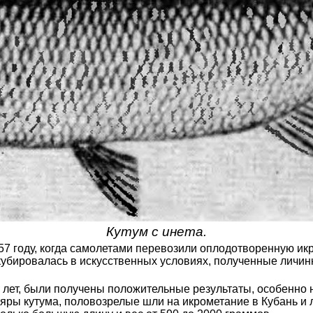
Кутум с инета.
57 году, когда самолетами перевозили оплодотворенную икр
кубировалась в искусственных условиях, полученные личи
х лет, были получены положительные результаты, особенно 
ры кутума, половозрелые шли на икрометание в Кубань и ли