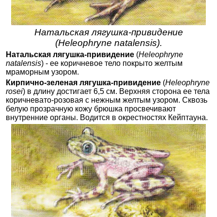
Натальская лягушка-привидение
(Heleophryne natalensis).
Натальская лягушка-привидение
(
Heleophryne
natalensis
) - ее коричневое тело покрыто желтым
мраморным узором.
Кирпично-зеленая лягушка-привидение
(
Heleophryne
rosei
) в длину достигает 6,5 см. Верхняя сторона ее тела
коричневато-розовая с нежным желтым узором. Сквозь
белую прозрачную кожу брюшка просвечивают
внутренние органы. Водится в окрестностях Кейптауна.