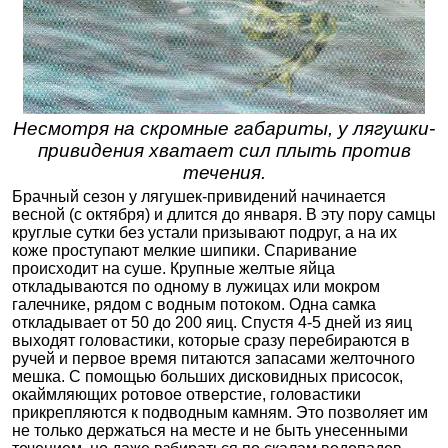
Несмотря на скромные габариты, у лягушки-
привидения хватает сил плыть против
течения.
Брачный сезон у лягушек-привидений начинается
весной (с октября) и длится до января. В эту пору самцы
круглые сутки без устали призывают подруг, а на их
коже проступают мелкие шипики. Спаривание
происходит на суше. Крупные желтые яйца
откладываются по одному в лужицах или мокром
галечнике, рядом с водным потоком. Одна самка
откладывает от 50 до 200 яиц. Спустя 4-5 дней из яиц
выходят головастики, которые сразу перебираются в
ручей и первое время питаются запасами желточного
мешка. С помощью больших дисковидных присосок,
окаймляющих ротовое отверстие, головастики
прикрепляются к подводным камням. Это позволяет им
не только держаться на месте и не быть унесенными