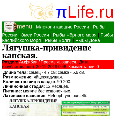
π
Life.ru
menu
|
Млекопитающие России
|
Рыбы
России
|
Змеи России
|
Рыбы Чёрного моря
|
Рыбы
Каспийского моря
|
Рыбы Волги
|
Рыбы Дона
Лягушка-привидение
капская.
Раздел:
Амфибии / Пресмыкающиеся.
. Дата
(опубликованно): 30-12-2019 0:48;
Комментарии: 0
Длина тела:
самец - 4,7 см; самка - 5,6 см.
Размножение:
яйцекладущая.
Количество яиц в кладке:
50-200.
Личиночная стадия:
12 месяцев.
Питание:
мелкие беспозвоночные.
Латинское название:
Heleophryne purcelli.