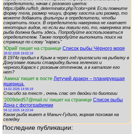
определители, начав с розового цвета:
https://pilife.ru/fish_determinator.php?color=pink Если помните
форму тела, размер чешуи, форму хвоста или размер, то
можете добавить фильтры в определители, чтобы
сократить поиск. В определители наверняка не хватает
некоторых видов, но если вы ловили его, то, наверняка эта
рыба должна быть здесь. Попробуйте воспользоваться
определителем. Также попробуйте выполнить поиск на
странице по слову "карась"
'Юрий' пишет на странице
Список рыбы Чёрного моря
28.02.2026 19:02:18
В 1974г прибыл в Крым а через год пригласили на рыбалку в
Донузлаве ловили ставридку,бычка зеленого и
черного,Карася с розовым оттенком, а в каталоге его
нет?
'Амина' пишет в посте
Летучий дракон – планирующая
ящерица.
14.02.2026 14:56:19
Спасибо за текст , очень спас от двойки по биологии
'2009ded57@mail.ru' пишет на странице
Список рыбы
Дона с фотографиями
04.12.2025 14:23:34
Какая рыба живет в Маныч-Гудило, жирная похожая на
селедку
Последние публикации: