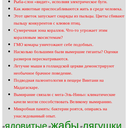
Рыба-слон «видит», исполняя электрическое буги.
Как животные приспосабливаются жить в среде человека.
Этот цветок запускает снаряды из пыльцы. Цветы сбивают
пыльцу конкурентов с клювов птиц.
Сумеречная зона кораллов. Что-то угрожает этим
коралловым экосистемам?
ГМО комары уничтожают себе подобных.
Насколько большими были вымершие гиганты? Оценки
размеров пересматриваются.
Летучие мыши в голландской церкви демонстрируют
необычное брачное поведение.
Подводная палеонтология в пещере Винтани на
Мадагаскаре.
Вымирание связали с мега-Эль-Ниньо: климатические
качели могли способствовать Великому вымиранию.
Микробная память: бактерии роятся, опираясь на
унаследованный опыт.
жабы
лягушки
ядовитые
#
#
#