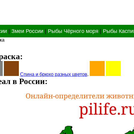
сии
|
Змеи России
|
Рыбы Чёрного моря
|
Рыбы Каспи
ка
раска:
Спина и брюхо разных цветов
.
ал в России: