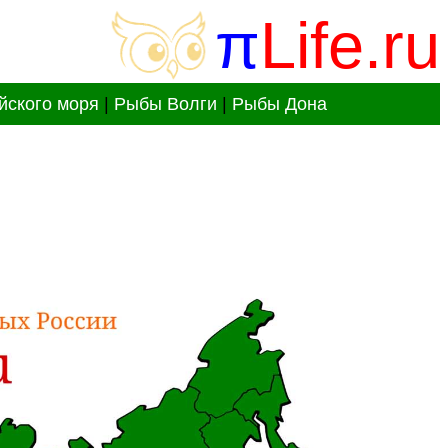
π
Life.ru
йского моря
|
Рыбы Волги
|
Рыбы Дона