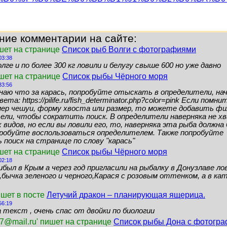
ние комментарии на сайте:
шет на странице
Список рыб Волги с фотографиями
03:38
лге и по более 300 кг ловили и белугу свыше 600 но уже давно
ишет на странице
Список рыбы Чёрного моря
33:56
знаю что за карась, попробуйте отыскать в определители, нач
ета: https://pilife.ru/fish_determinator.php?color=pink Если помн
мер чешуи, форму хвоста или размер, то можете добавить ф
ели, чтобы сократить поиск. В определители наверняка не 
видов, но если вы ловили его, то, наверняка эта рыба должн
пробуйте воспользоваться определителем. Также попробуйте
поиск на странице по слову "карась"
шет на странице
Список рыбы Чёрного моря
02:18
ибыл в Крым а через год пригласили на рыбалку в Донузлаве ло
бычка зеленого и черного,Карася с розовым оттенком, а в кат
ишет в посте
Летучий дракон – планирующая ящерица.
56:19
 текст , очень спас от двойки по биологии
7@mail.ru' пишет на странице
Список рыбы Дона с фотогр