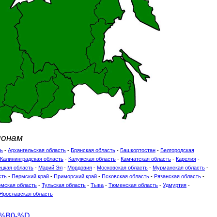
ионам
ть
-
Архангельская область
-
Брянская область
-
Башкортостан
-
Белгородская
Калининградская область
-
Калужская область
-
Камчатская область
-
Карелия
-
цкая область
-
Марий Эл
-
Мордовия
-
Московская область
-
Мурманская область
-
сть
-
Пермский край
-
Приморский край
-
Псковская область
-
Рязанская область
-
омская область
-
Тульская область
-
Тыва
-
Тюменская область
-
Удмуртия
-
Ярославская область
-
0%B0-%D
...