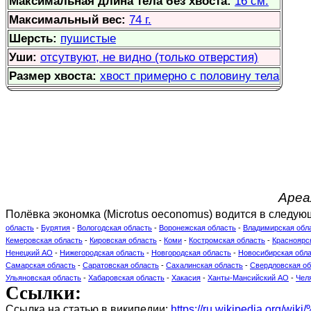
Максимальная длина тела без хвоста:
16 см.
Максимальный вес:
74 г.
Шерсть:
пушистые
Уши:
отсутвуют, не видно (только отверстия)
Размер хвоста:
хвост примерно с половину тела
Ареа
Полёвка экономка (Microtus oeconomus) водится в следую
область
-
Бурятия
-
Вологодская область
-
Воронежская область
-
Владимирская обл
Кемеровская область
-
Кировская область
-
Коми
-
Костромская область
-
Красноярс
Ненецкий АО
-
Нижегородская область
-
Новгородская область
-
Новосибирская обл
Самарская область
-
Саратовская область
-
Сахалинская область
-
Свердловская об
Ульяновская область
-
Хабаровская область
-
Хакасия
-
Ханты-Мансийский АО
-
Чел
Ссылки:
Ссылка на статью в википедии:
https://ru.wikipedia.