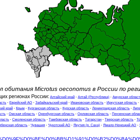
л обитания Microtus oeconomus в России по рег
щих регионах России:
Алтайский край
-
Алтай (Республика)
-
Амурская облас
асть
-
Еврейский АО
-
Забайкальский край
-
Ивановская область
-
Иркутская область
-
кий край
-
Крым
-
Курганская область
-
Курская область
-
Ленинградская область
-
Липе
асть
-
Омская область
-
Оренбургская область
-
Орловская область
-
Пензенская обла
ласть
-
Смоленская область
-
Тамбовская область
-
Татарстан
-
Тверская область
-
Т
ябенская область
-
Чувашия
-
Чукотский АО
-
Якутия (р. Саха)
-
Ямало-Ненецкий АО
-
org/wiki/%D0%9F%D0%BE%D0%BB%D1%91%D0%B2%D0%BA%D