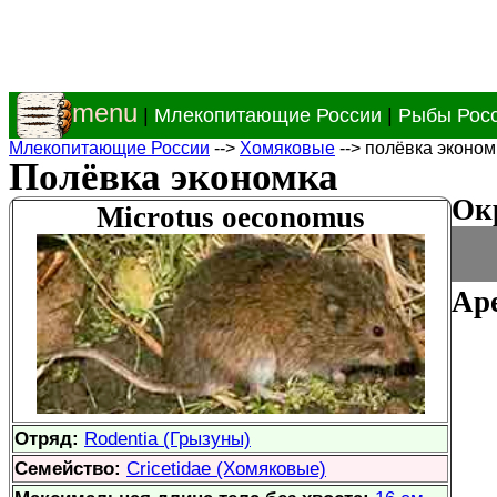
menu
|
Млекопитающие России
|
Рыбы Рос
Млекопитающие России
-->
Хомяковые
--> полёвка эконом
Полёвка экономка
Ок
Microtus oeconomus
Аре
Отряд:
Rodentia (Грызуны)
Семейство:
Cricetidae (Хомяковые)