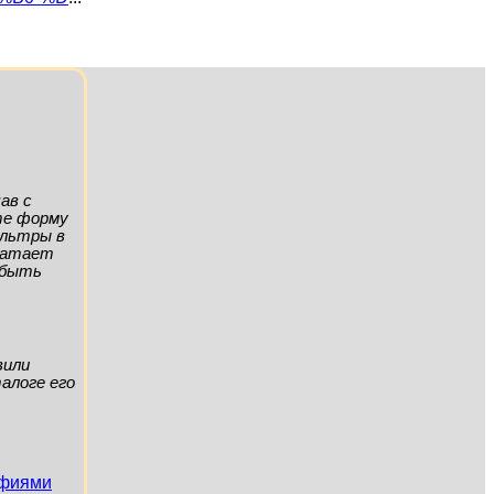
ав с
ите форму
ильтры в
хватает
а быть
вили
алоге его
афиями