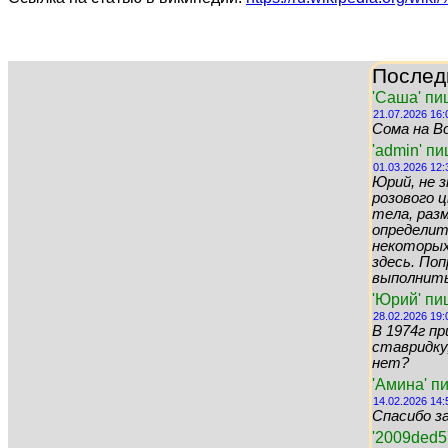
Послед
'Саша' пи
21.07.2026 16:
Сома на Во
'admin' п
01.03.2026 12:
Юрий, не 
розового цв
тела, раз
определит
некоторых 
здесь. По
выполнить 
'Юрий' пи
28.02.2026 19:
В 1974г пр
ставридку,
нет?
'Амина' п
14.02.2026 14:
Спасибо за
'2009ded5