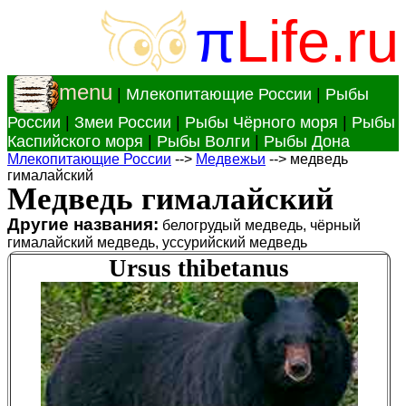
π
Life.ru
menu
|
Млекопитающие России
|
Рыбы
России
|
Змеи России
|
Рыбы Чёрного моря
|
Рыбы
Каспийского моря
|
Рыбы Волги
|
Рыбы Дона
Млекопитающие России
-->
Медвежьи
--> медведь
гималайский
Медведь гималайский
Другие названия:
белогрудый медведь, чёрный
гималайский медведь, уссурийский медведь
Ursus thibetanus