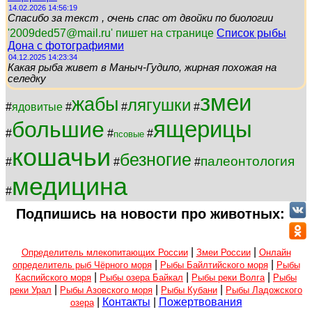
14.02.2026 14:56:19
Спасибо за текст , очень спас от двойки по биологии
'2009ded57@mail.ru' пишет на странице
Список рыбы
Дона с фотографиями
04.12.2025 14:23:34
Какая рыба живет в Маныч-Гудило, жирная похожая на
селедку
змеи
жабы
лягушки
#
ядовитые
#
#
#
ящерицы
большие
#
#
#
псовые
кошачьи
безногие
палеонтология
#
#
#
медицина
#
Подпишись на новости про животных:
|
|
Определитель млекопитающих России
Змеи России
Онлайн
|
|
определитель рыб Чёрного моря
Рыбы Байлтийского моря
Рыбы
|
|
|
Каспийского моря
Рыбы озера Байкал
Рыбы реки Волга
Рыбы
|
|
|
реки Урал
Рыбы Азовского моря
Рыбы Кубани
Рыбы Ладожского
|
Контакты
|
Пожертвования
озера