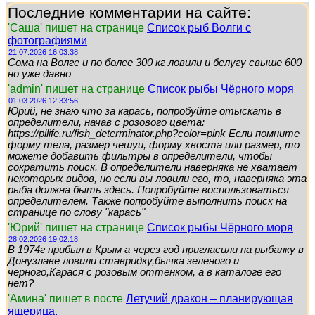
Последние комментарии на сайте:
'Саша' пишет на странице
Список рыб Волги с
фотографиями
21.07.2026 16:03:38
Сома на Волге и по более 300 кг ловили и белугу свыше 600
но уже давно
'admin' пишет на странице
Список рыбы Чёрного моря
01.03.2026 12:33:56
Юрий, не знаю что за карась, попробуйте отыскать в
определители, начав с розового цвета:
https://pilife.ru/fish_determinator.php?color=pink Если помните
форму тела, размер чешуи, форму хвоста или размер, то
можете добавить фильтры в определители, чтобы
сократить поиск. В определители наверняка не хватает
некоторых видов, но если вы ловили его, то, наверняка эта
рыба должна быть здесь. Попробуйте воспользоваться
определителем. Также попробуйте выполнить поиск на
странице по слову "карась"
'Юрий' пишет на странице
Список рыбы Чёрного моря
28.02.2026 19:02:18
В 1974г прибыл в Крым а через год пригласили на рыбалку в
Донузлаве ловили ставридку,бычка зеленого и
черного,Карася с розовым оттенком, а в каталоге его
нет?
'Амина' пишет в посте
Летучий дракон – планирующая
ящерица.