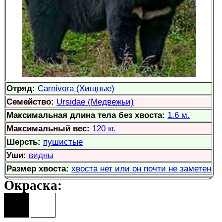
Отряд:
Carnivora (Хищные)
Семейство:
Ursidae (Медвежьи)
Максимальная длина тела без хвоста:
1.6 м.
Максимальный вес:
120 кг.
Шерсть:
пушистые
Уши:
видны
Размер хвоста:
хвоста нет или он почти не заметен
Окраска: