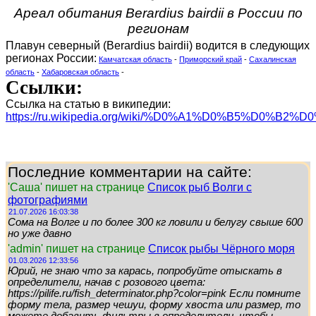
Ареал обитания Berardius bairdii в России по
регионам
Плавун северный (Berardius bairdii) водится в следующих
регионах России:
Камчатская область
-
Приморский край
-
Сахалинская
область
-
Хабаровская область
-
Ссылки:
Ссылка на статью в википедии:
https://ru.wikipedia.org/wiki/%D0%A1%D0%B5%D0%
Последние комментарии на сайте:
'Саша' пишет на странице
Список рыб Волги с
фотографиями
21.07.2026 16:03:38
Сома на Волге и по более 300 кг ловили и белугу свыше 600
но уже давно
'admin' пишет на странице
Список рыбы Чёрного моря
01.03.2026 12:33:56
Юрий, не знаю что за карась, попробуйте отыскать в
определители, начав с розового цвета:
https://pilife.ru/fish_determinator.php?color=pink Если помните
форму тела, размер чешуи, форму хвоста или размер, то