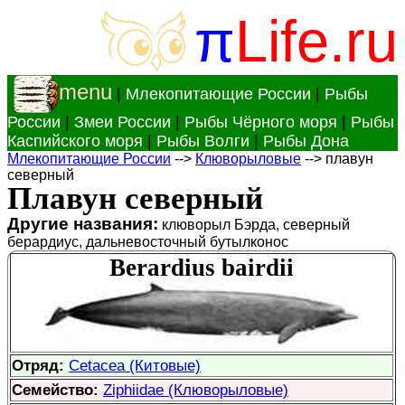
π
Life.ru
menu
|
Млекопитающие России
|
Рыбы
России
|
Змеи России
|
Рыбы Чёрного моря
|
Рыбы
Каспийского моря
|
Рыбы Волги
|
Рыбы Дона
Млекопитающие России
-->
Клюворыловые
--> плавун
северный
Плавун северный
Другие названия:
клюворыл Бэрда, северный
берардиус, дальневосточный бутылконос
Berardius bairdii
Отряд:
Cetacea (Китовые)
Семейство:
Ziphiidae (Клюворыловые)