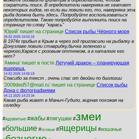
можете добавить фильтры в определители, чтобы
сократить поиск. В определители наверняка не хватает
некоторых видов, но если вы ловили его, то, наверняка эта
рыба должна быть здесь. Попробуйте воспользоваться
определителем. Также попробуйте выполнить поиск на
странице по слову "карась"
'Юрий' пишет на странице
Список рыбы Чёрного моря
28.02.2026 19:02:18
В 1974г прибыл в Крым а через год пригласили на рыбалку в
Донузлаве ловили ставридку,бычка зеленого и
черного,Карася с розовым оттенком, а в каталоге его
нет?
'Амина' пишет в посте
Летучий дракон – планирующая
ящерица.
14.02.2026 14:56:19
Спасибо за текст , очень спас от двойки по биологии
'2009ded57@mail.ru' пишет на странице
Список рыбы
Дона с фотографиями
04.12.2025 14:23:34
Какая рыба живет в Маныч-Гудило, жирная похожая на
селедку
змеи
жабы
лягушки
#
#
#
#
ядовитые
ящерицы
большие
кошачьи
#
#
#
#
псовые
безногие