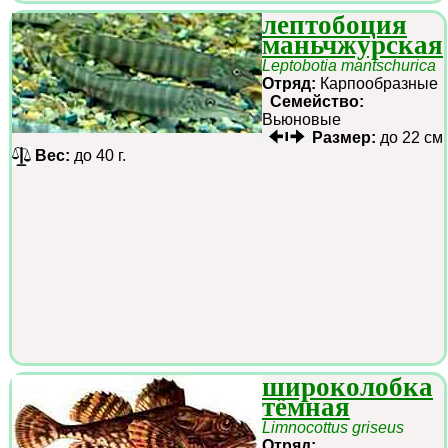
лептобоция
маньчжурская
Leptobotia mantschurica
Отряд:
Карпообразные
Семейство:
Вьюновые
Размер:
до 22 см
Вес:
до 40 г.
широколобка
тёмная
Limnocottus griseus
Отряд: