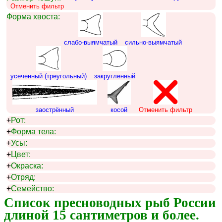
Отменить фильтр
Форма хвоста:
слабо-выямчатый
сильно-выямчатый
усеченный (треугольный)
закругленный
заострённый
косой
Отменить фильтр
+
Рот:
+
Форма тела:
+
Усы:
+
Цвет:
+
Окраска:
+
Отряд:
+
Семейство:
Список пресноводных рыб России 
длиной 15 сантиметров и более.