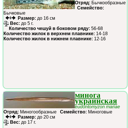
Отряд:
Бычкообразные
Семейство:
Бычковые
Размер:
до 16 см
Вес:
до 5 г.
Количество чешуй в боковом ряду:
56-68
Количество жилок в верхнем плавнике:
14-18
Количество жилок в нижнем плавнике:
12-16
минога
украинская
eudontomyzon mariae
Отряд:
Миногообразные
Семейство:
Миноговые
Размер:
до 20 см
Вес:
до 17 г.