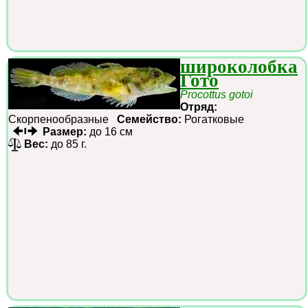
широколобка
Гото
Procottus gotoi
Отряд:
Скорпенообразные
Семейство:
Рогатковые
Размер:
до 16 см
Вес:
до 85 г.