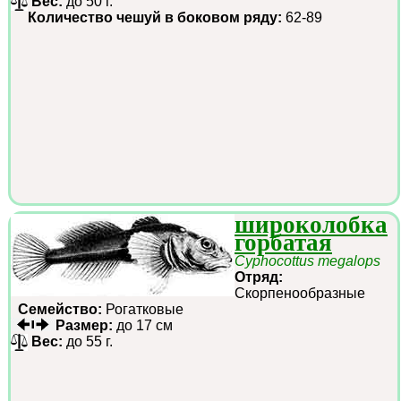
Вес:
до 50 г.
Количество чешуй в боковом ряду:
62-89
широколобка
горбатая
Cyphocottus megalops
Отряд:
Скорпенообразные
Семейство:
Рогатковые
Размер:
до 17 см
Вес:
до 55 г.