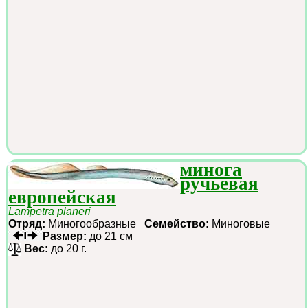
минога
ручьевая
европейская
Lampetra planeri
Отряд:
Миногообразные
Семейство:
Миноговые
Размер:
до 21 см
Вес:
до 20 г.