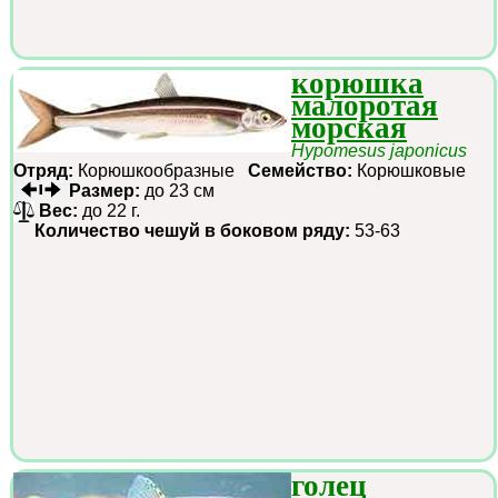
корюшка
малоротая
морская
Hypomesus japonicus
Отряд:
Корюшкообразные
Семейство:
Корюшковые
Размер:
до 23 см
Вес:
до 22 г.
Количество чешуй в боковом ряду:
53-63
голец