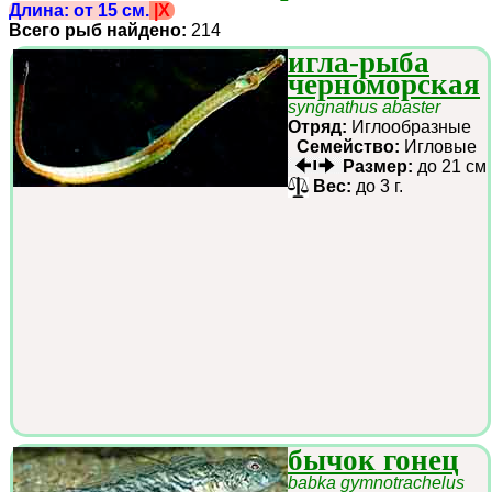
Длина: от 15 см.
|X
Всего рыб найдено:
214
игла-рыба
черноморская
syngnathus abaster
Отряд:
Иглообразные
Семейство:
Игловые
Размер:
до 21 см
Вес:
до 3 г.
бычок гонец
babka gymnotrachelus