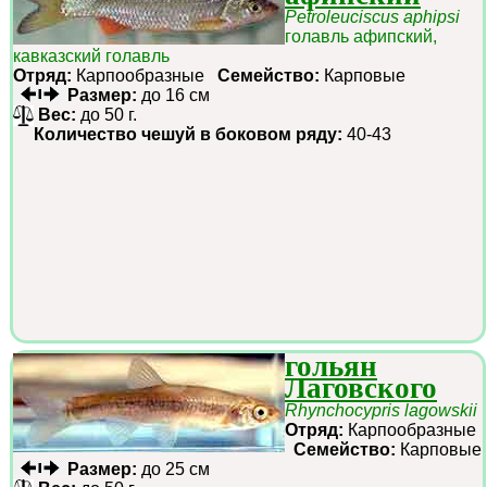
Petroleuciscus aphipsi
голавль афипский,
кавказский голавль
Отряд:
Карпообразные
Семейство:
Карповые
Размер:
до 16 см
Вес:
до 50 г.
Количество чешуй в боковом ряду:
40-43
гольян
Лаговского
Rhynchocypris lagowskii
Отряд:
Карпообразные
Семейство:
Карповые
Размер:
до 25 см