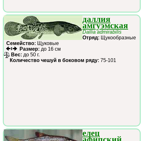
даллия
амгуэмская
Dallia admirabilis
Отряд:
Щукообразные
Семейство:
Щуковые
Размер:
до 16 см
Вес:
до 50 г.
Количество чешуй в боковом ряду:
75-101
елец
афипский