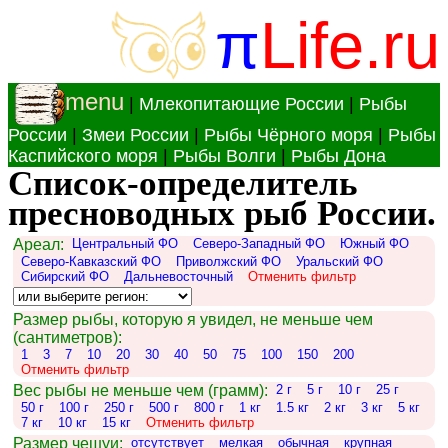
π
Life.ru
menu
|
Млекопитающие России
|
Рыбы
России
|
Змеи России
|
Рыбы Чёрного моря
|
Рыбы
Каспийского моря
|
Рыбы Волги
|
Рыбы Дона
Список-определитель
пресноводных рыб России.
Ареал:
Центральный ФО
Северо-Западный ФО
Южный ФО
Северо-Кавказский ФО
Приволжский ФО
Уральский ФО
Сибирский ФО
Дальневосточный
Отменить фильтр
Размер рыбы, которую я увидел, не меньше чем
(сантиметров):
1
3
7
10
20
30
40
50
75
100
150
200
Отменить фильтр
Вес рыбы не меньше чем (грамм):
2 г
5 г
10 г
25 г
50 г
100 г
250 г
500 г
800 г
1 кг
1.5 кг
2 кг
3 кг
5 кг
7 кг
10 кг
15 кг
Отменить фильтр
Размер чешуи:
отсутствует
мелкая
обычная
крупная