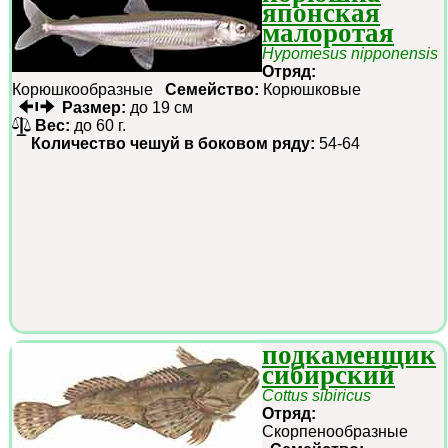
японская
малоротая
Hypomesus nipponensis
Отряд:
Корюшкообразные
Семейство:
Корюшковые
Размер:
до 19 см
Вес:
до 60 г.
Количество чешуй в боковом ряду:
54-64
подкаменщик
сибирский
Cottus sibiricus
Отряд:
Скорпенообразные