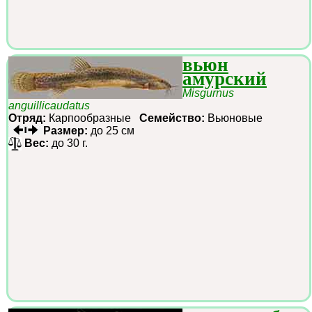
вьюн
амурский
Misgurnus
anguillicaudatus
Отряд:
Карпообразные
Семейство:
Вьюновые
Размер:
до 25 см
Вес:
до 30 г.