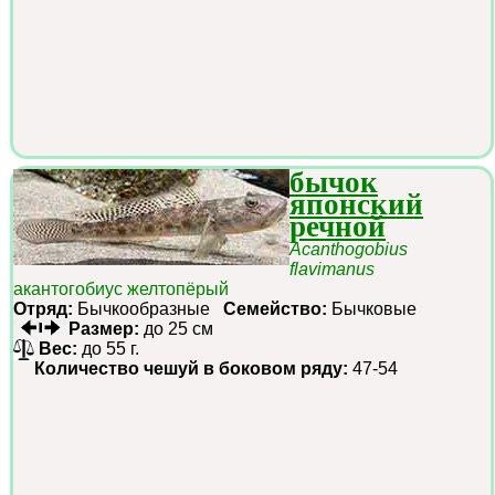
бычок
японский
речной
Acanthogobius
flavimanus
акантогобиус желтопёрый
Отряд:
Бычкообразные
Семейство:
Бычковые
Размер:
до 25 см
Вес:
до 55 г.
Количество чешуй в боковом ряду:
47-54