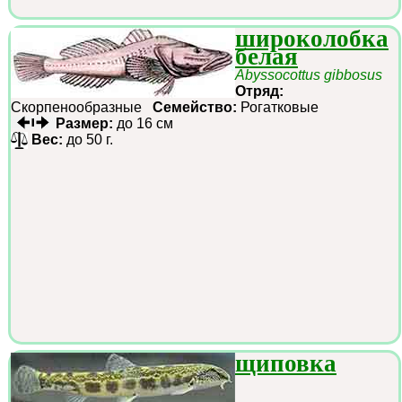
широколобка
белая
Abyssocottus gibbosus
Отряд:
Скорпенообразные
Семейство:
Рогатковые
Размер:
до 16 см
Вес:
до 50 г.
щиповка