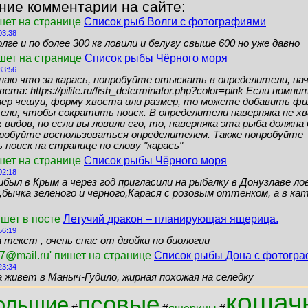
ние комментарии на сайте:
шет на странице
Список рыб Волги с фотографиями
03:38
лге и по более 300 кг ловили и белугу свыше 600 но уже давно
ишет на странице
Список рыбы Чёрного моря
33:56
знаю что за карась, попробуйте отыскать в определители, нач
ета: https://pilife.ru/fish_determinator.php?color=pink Если помн
мер чешуи, форму хвоста или размер, то можете добавить ф
ели, чтобы сократить поиск. В определители наверняка не 
видов, но если вы ловили его, то, наверняка эта рыба должн
пробуйте воспользоваться определителем. Также попробуйте
поиск на странице по слову "карась"
шет на странице
Список рыбы Чёрного моря
02:18
ибыл в Крым а через год пригласили на рыбалку в Донузлаве ло
бычка зеленого и черного,Карася с розовым оттенком, а в кат
ишет в посте
Летучий дракон – планирующая ящерица.
56:19
 текст , очень спас от двойки по биологии
7@mail.ru' пишет на странице
Список рыбы Дона с фотогр
23:34
а живет в Маныч-Гудило, жирная похожая на селедку
кошач
псовые
ольшие