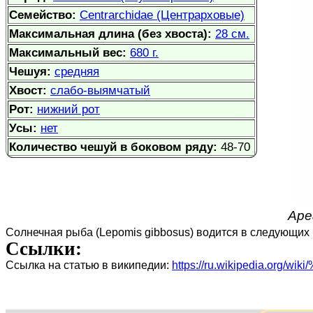
Семейство:
Centrarchidae (Центрарховые)
Максимальная длина (без хвоста):
28 см.
Максимальный вес:
680 г.
Чешуя:
средняя
Хвост:
слабо-выямчатый
Рот:
нижний рот
Усы:
нет
Количество чешуй в боковом ряду:
48-70
Аре
Солнечная рыба (Lepomis gibbosus) водится в следующих 
Ссылки:
Ссылка на статью в википедии:
https://ru.wikipedia.