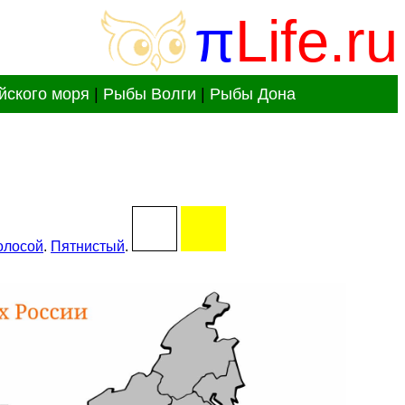
π
Life.ru
йского моря
|
Рыбы Волги
|
Рыбы Дона
олосой
.
Пятнистый
.