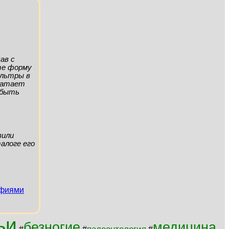
ав с
ите форму
ильтры в
хватает
а быть
вили
алоге его
афиями
ьи
безногие
медицина