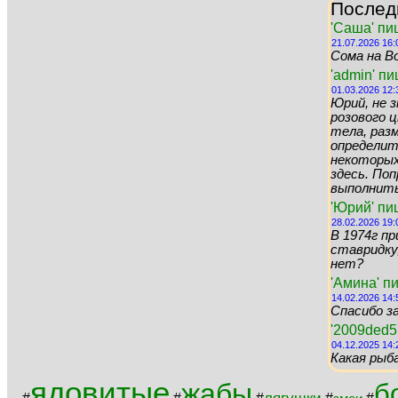
Послед
'Саша' пи
21.07.2026 16:
Сома на Во
'admin' п
01.03.2026 12:
Юрий, не 
розового цв
тела, раз
определит
некоторых 
здесь. По
выполнить 
'Юрий' пи
28.02.2026 19:
В 1974г пр
ставридку,
нет?
'Амина' п
14.02.2026 14:
Спасибо за
'2009ded5
04.12.2025 14:
Какая рыб
ядовитые
жабы
б