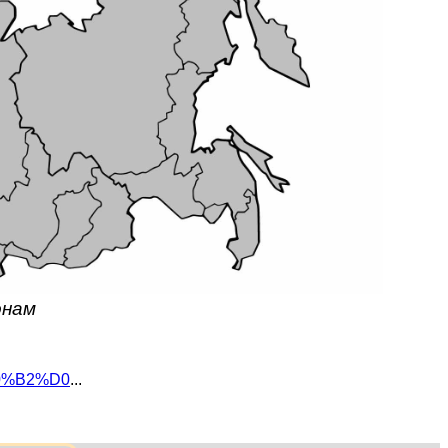
онам
D0%B2%D0
...