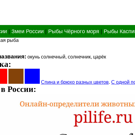
сии
|
Змеи России
|
Рыбы Чёрного моря
|
Рыбы Каспи
ная рыба
названия:
окунь солнечный, солнечник, царёк
ка:
Спина и брюхо разных цветов
.
С одной п
в России: