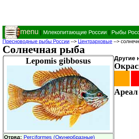
menu
|
Млекопитающие России
|
Рыбы Рос
Пресноводные рыбы России
-->
Центрарховые
--> солнеч
Солнечная рыба
Другие 
Lepomis gibbosus
Окрас
Ареал 
Отряд:
Perciformes (Окунеобразные)