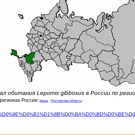
ал обитания Lepomis gibbosus в России по реги
регионах России:
Крым
-
Ростовская область
-
org/wiki/%D0%9E%D0%B1%D1%8B%D0%BA%D0%BD%D0%BE%