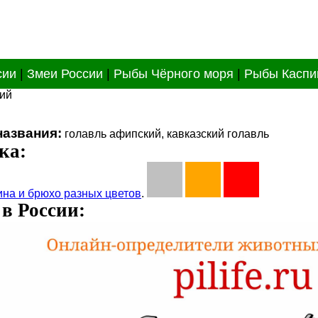
сии
|
Змеи России
|
Рыбы Чёрного моря
|
Рыбы Каспи
кий
названия:
голавль афипский, кавказский голавль
ка:
на и брюхо разных цветов
.
в России: