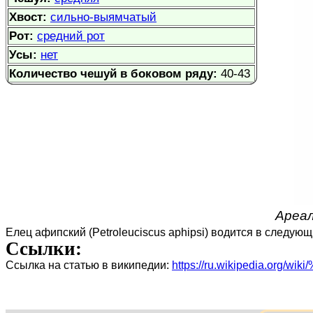
Хвост:
сильно-выямчатый
Рот:
средний рот
Усы:
нет
Количество чешуй в боковом ряду:
40-43
Ареал
Елец афипский (Petroleuciscus aphipsi) водится в следующ
Ссылки:
Ссылка на статью в википедии:
https://ru.wikipedia.