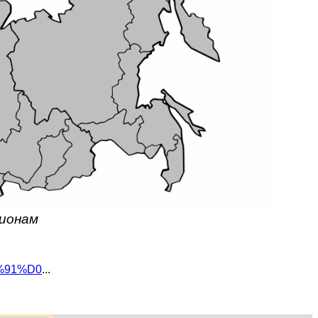
гионам
1%91%D0
...