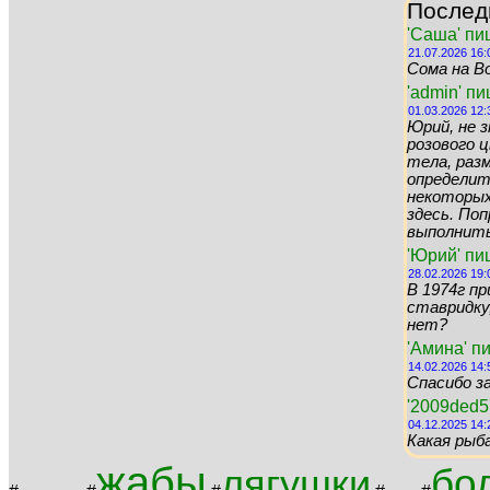
Послед
'Саша' пи
21.07.2026 16:
Сома на Во
'admin' п
01.03.2026 12:
Юрий, не 
розового цв
тела, раз
определит
некоторых 
здесь. По
выполнить 
'Юрий' пи
28.02.2026 19:
В 1974г пр
ставридку,
нет?
'Амина' п
14.02.2026 14:
Спасибо за
'2009ded5
04.12.2025 14:
Какая рыб
жабы
бо
лягушки