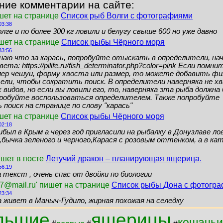
ние комментарии на сайте:
шет на странице
Список рыб Волги с фотографиями
03:38
лге и по более 300 кг ловили и белугу свыше 600 но уже давно
ишет на странице
Список рыбы Чёрного моря
33:56
знаю что за карась, попробуйте отыскать в определители, нач
ета: https://pilife.ru/fish_determinator.php?color=pink Если помн
мер чешуи, форму хвоста или размер, то можете добавить ф
ели, чтобы сократить поиск. В определители наверняка не 
видов, но если вы ловили его, то, наверняка эта рыба должн
пробуйте воспользоваться определителем. Также попробуйте
поиск на странице по слову "карась"
шет на странице
Список рыбы Чёрного моря
02:18
ибыл в Крым а через год пригласили на рыбалку в Донузлаве ло
бычка зеленого и черного,Карася с розовым оттенком, а в кат
ишет в посте
Летучий дракон – планирующая ящерица.
56:19
 текст , очень спас от двойки по биологии
7@mail.ru' пишет на странице
Список рыбы Дона с фотогр
23:34
а живет в Маныч-Гудило, жирная похожая на селедку
льшие
ящерицы
кошачьи