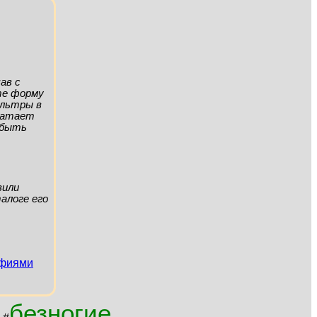
ав с
ите форму
ильтры в
хватает
а быть
вили
алоге его
афиями
безногие