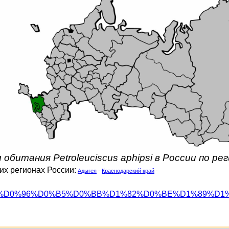
 обитания Petroleuciscus aphipsi в России по ре
их регионах России:
Адыгея
-
Краснодарский край
-
org/wiki/%D0%96%D0%B5%D0%BB%D1%82%D0%BE%D1%89%D