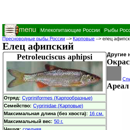
menu
|
Млекопитающие России
|
Рыбы Рос
Пресноводные рыбы России
-->
Карповые
--> елец афипс
Елец афипский
Другие 
Petroleuciscus aphipsi
Окрас
Спи
Ареал 
Отряд:
Cypriniformes (Карпообразные)
Семейство:
Cyprinidae (Карповые)
Максимальная длина (без хвоста):
16 см.
Максимальный вес:
50 г.
Чешуя:
средняя