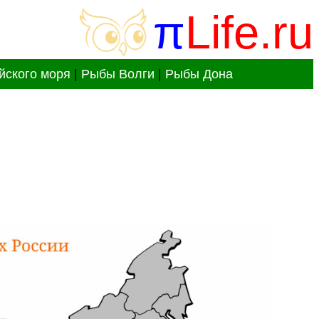
π
Life.ru
йского моря
|
Рыбы Волги
|
Рыбы Дона