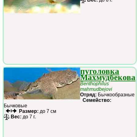
пуголовка
Махмудбекова
Benthophilus
mahmudbejovi
Отряд:
Бычкообразные
Семейство:
Бычковые
Размер:
до 7 см
Вес:
до 7 г.