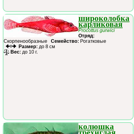
широколобка
карликовая
Procottus gurwici
Отряд:
Скорпенообразные
Семейство:
Рогатковые
Размер:
до 8 см
Вес:
до 10 г.
колюшка
трёхиглая