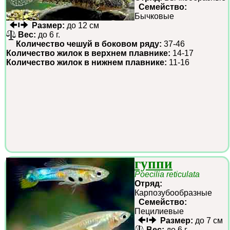
Семейство:
Бычковые
Размер:
до 12 см
Вес:
до 6 г.
Количество чешуй в боковом ряду:
37-46
Количество жилок в верхнем плавнике:
14-17
Количество жилок в нижнем плавнике:
11-16
гуппи
Poecilia reticulata
Отряд:
Карпозубообразные
Семейство:
Пецилиевые
Размер:
до 7 см
Вес:
до 6 г.