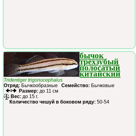
бычок
трёхзубый
полосатый
китайский
Tridentiger trigonocephalus
Отряд:
Бычкообразные
Семейство:
Бычковые
Размер:
до 11 см
Вес:
до 15 г.
Количество чешуй в боковом ряду:
50-54