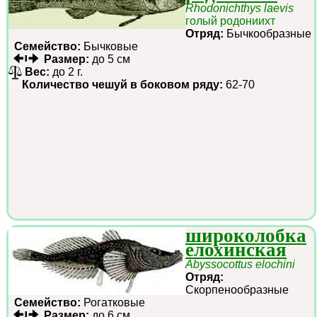
Rhodonichthys laevis
голый родониихт
Отряд:
Бычкообразные
Семейство:
Бычковые
Размер:
до 5 см
Вес:
до 2 г.
Количество чешуй в боковом ряду:
62-70
широколобка
елохинская
Abyssocottus elochini
Отряд:
Скорпенообразные
Семейство:
Рогатковые
Размер:
до 6 см