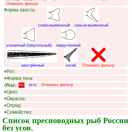
Отменить фильтр
Форма хвоста:
слабо-выямчатый
сильно-выямчатый
усеченный (треугольный)
закругленный
заострённый
косой
Отменить фильтр
+
Рот:
+
Форма тела:
-
Усы:
нет
есть
Отменить фильтр
+
Цвет:
+
Окраска:
+
Отряд:
+
Семейство:
Список пресноводных рыб России 
без усов.