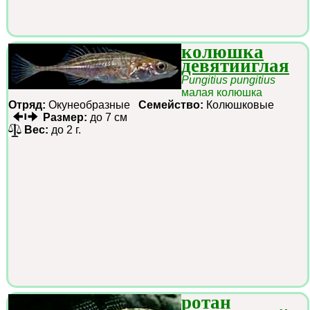
колюшка
девятииглая
Pungitius pungitius
малая колюшка
Отряд:
Окунеобразные
Семейство:
Колюшковые
Размер:
до 7 см
Вес:
до 2 г.
ротан