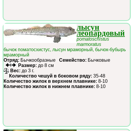
лысун
леопардовый
pomatoschistus
marmoratus
бычок поматосхистус, лысун мраморный, бычок-бубырь
мраморный
Отряд:
Бычкообразные
Семейство:
Бычковые
Размер:
до 8 см
Вес:
до 3 г.
Количество чешуй в боковом ряду:
35-48
Количество жилок в верхнем плавнике:
8-10
Количество жилок в нижнем плавнике:
8-10