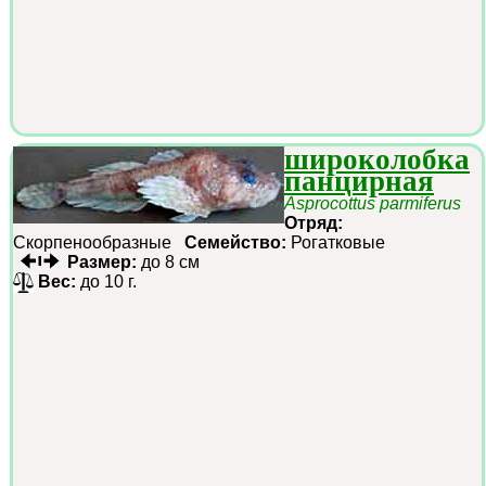
широколобка
панцирная
Asprocottus parmiferus
Отряд:
Скорпенообразные
Семейство:
Рогатковые
Размер:
до 8 см
Вес:
до 10 г.