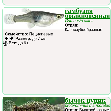
гамбузия
обыкновенная
Gambusia affinis
Отряд:
Карпозубообразные
Семейство:
Пецилиевые
Размер:
до 7 см
Вес:
до 6 г.
бычок цуцик
proterorhinus marmoratus
Отряд:
Бычкообразные