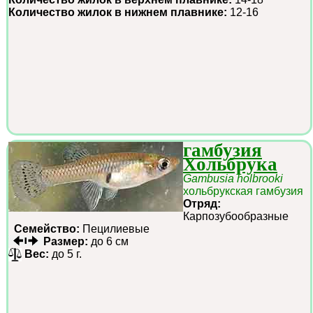
Количество жилок в нижнем плавнике:
12-16
гамбузия
Хольбрука
Gambusia holbrooki
хольбрукская гамбузия
Отряд:
Карпозубообразные
Семейство:
Пецилиевые
Размер:
до 6 см
Вес:
до 5 г.