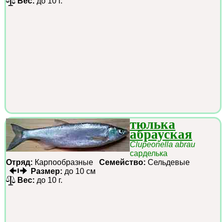
Вес:
до 10 г.
тюлька
абрауская
Clupeonella abrau
сарделька
Отряд:
Карпообразные
Семейство:
Сельдевые
Размер:
до 10 см
Вес:
до 10 г.