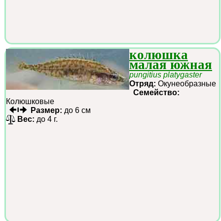
колюшка
малая южная
pungitius platygaster
Отряд:
Окунеобразные
Семейство:
Колюшковые
Размер:
до 6 см
Вес:
до 4 г.