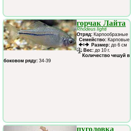
горчак Лайта
Rhodeus lighti
Отряд:
Карпообразные
Семейство:
Карповые
Размер:
до 6 см
Вес:
до 10 г.
Количество чешуй в
боковом ряду:
34-39
пуголовка