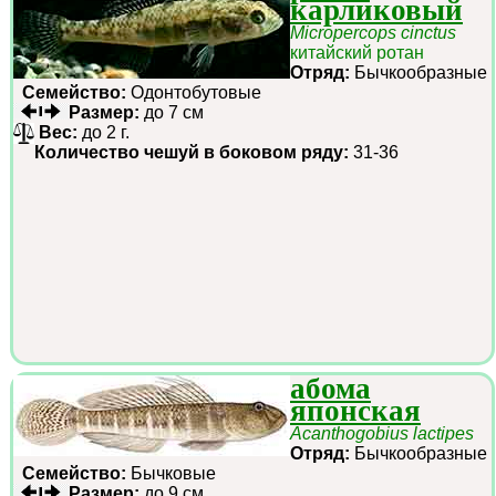
карликовый
Micropercops cinctus
китайский ротан
Отряд:
Бычкообразные
Семейство:
Одонтобутовые
Размер:
до 7 см
Вес:
до 2 г.
Количество чешуй в боковом ряду:
31-36
абома
японская
Acanthogobius lactipes
Отряд:
Бычкообразные
Семейство:
Бычковые
Размер:
до 9 см