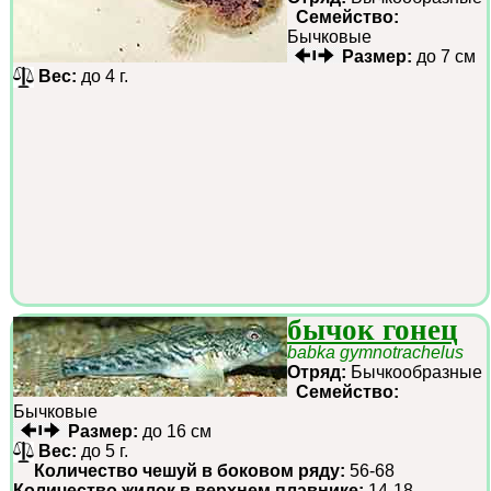
Семейство:
Бычковые
Размер:
до 7 см
Вес:
до 4 г.
бычок гонец
babka gymnotrachelus
Отряд:
Бычкообразные
Семейство:
Бычковые
Размер:
до 16 см
Вес:
до 5 г.
Количество чешуй в боковом ряду:
56-68
Количество жилок в верхнем плавнике:
14-18