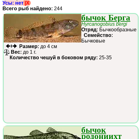
Усы: нет
|X
Всего рыб найдено:
244
бычок Берга
Hyrcanogobius bergi
Отряд:
Бычкообразные
Семейство:
Бычковые
Размер:
до 4 см
Вес:
до 1 г.
Количество чешуй в боковом ряду:
25-35
бычок
родониихт