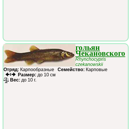
гольян
Чекановского
Rhynchocypris
czekanowskii
Отряд:
Карпообразные
Семейство:
Карповые
Размер:
до 10 см
Вес:
до 10 г.