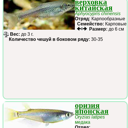
верховка
китайская
Aphyocypris chinensis
Отряд:
Карпообразные
Семейство:
Карповые
Размер:
до 6 см
Вес:
до 3 г.
Количество чешуй в боковом ряду:
30-35
оризия
японская
Oryzias latipes
медака
Отряд: