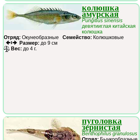
колюшка
амурская
Pungitius sinensis
девятииглая китайская
колюшка
Отряд:
Окунеобразные
Семейство:
Колюшковые
Размер:
до 9 см
Вес:
до 4 г.
пуголовка
зернистая
Benthophilus granulosus
Отряд:
Бычкообразные