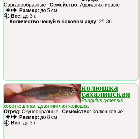
Сарганообразные
Семейство:
Адрианихтиевые
Размер:
до 5 см
Вес:
до 3 г.
Количество чешуй в боковом ряду:
25-36
колюшка
сахалинская
Pungitius tymensis
короткошипая девятииглая колюшка
Отряд:
Окунеобразные
Семейство:
Колюшковые
Размер:
до 8 см
Вес:
до 3 г.