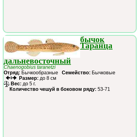
бычок
Таранца
дальневосточный
Chaenogobius taranetzi
Отряд:
Бычкообразные
Семейство:
Бычковые
Размер:
до 8 см
Вес:
до 5 г.
Количество чешуй в боковом ряду:
53-71