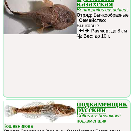
казахская
Benthophilus casachicus
Отряд:
Бычкообразные
Семейство:
Бычковые
Размер:
до 8 см
Вес:
до 10 г.
подкаменщик
русский
Cottus koshewnikowi
подкаменщик
Кошевникова