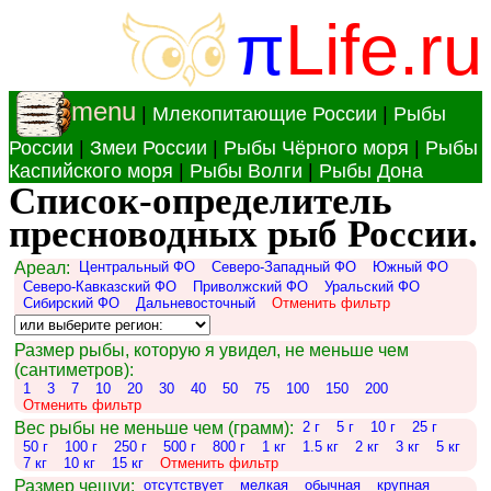
π
Life.ru
menu
|
Млекопитающие России
|
Рыбы
России
|
Змеи России
|
Рыбы Чёрного моря
|
Рыбы
Каспийского моря
|
Рыбы Волги
|
Рыбы Дона
Список-определитель
пресноводных рыб России.
Ареал:
Центральный ФО
Северо-Западный ФО
Южный ФО
Северо-Кавказский ФО
Приволжский ФО
Уральский ФО
Сибирский ФО
Дальневосточный
Отменить фильтр
Размер рыбы, которую я увидел, не меньше чем
(сантиметров):
1
3
7
10
20
30
40
50
75
100
150
200
Отменить фильтр
Вес рыбы не меньше чем (грамм):
2 г
5 г
10 г
25 г
50 г
100 г
250 г
500 г
800 г
1 кг
1.5 кг
2 кг
3 кг
5 кг
7 кг
10 кг
15 кг
Отменить фильтр
Размер чешуи:
отсутствует
мелкая
обычная
крупная