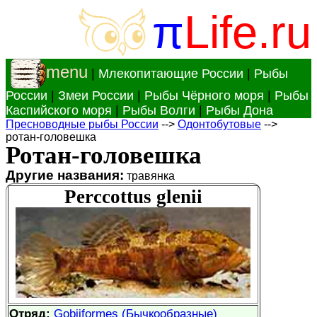
π
Life.ru
menu
|
Млекопитающие России
|
Рыбы
России
|
Змеи России
|
Рыбы Чёрного моря
|
Рыбы
Каспийского моря
|
Рыбы Волги
|
Рыбы Дона
Пресноводные рыбы России
-->
Одонтобутовые
-->
ротан-головешка
Ротан-головешка
Другие названия:
травянка
Perccottus glenii
Отряд:
Gobiiformes (Бычкообразные)