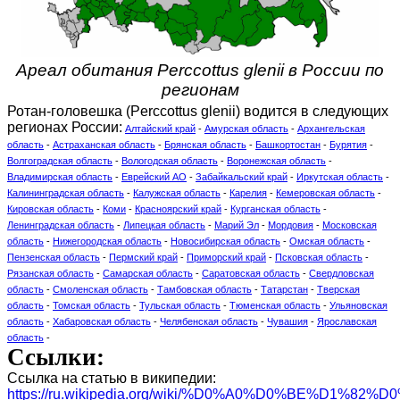
Ареал обитания Perccottus glenii в России по
регионам
Ротан-головешка (Perccottus glenii) водится в следующих
регионах России:
Алтайский край
-
Амурская область
-
Архангельская
область
-
Астраханская область
-
Брянская область
-
Башкортостан
-
Бурятия
-
Волгоградская область
-
Вологодская область
-
Воронежская область
-
Владимирская область
-
Еврейский АО
-
Забайкальский край
-
Иркутская область
-
Калининградская область
-
Калужская область
-
Карелия
-
Кемеровская область
-
Кировская область
-
Коми
-
Красноярский край
-
Курганская область
-
Ленинградская область
-
Липецкая область
-
Марий Эл
-
Мордовия
-
Московская
область
-
Нижегородская область
-
Новосибирская область
-
Омская область
-
Пензенская область
-
Пермский край
-
Приморский край
-
Псковская область
-
Рязанская область
-
Самарская область
-
Саратовская область
-
Свердловская
область
-
Смоленская область
-
Тамбовская область
-
Татарстан
-
Тверская
область
-
Томская область
-
Тульская область
-
Тюменская область
-
Ульяновская
область
-
Хабаровская область
-
Челябенская область
-
Чувашия
-
Ярославская
область
-
Ссылки:
Ссылка на статью в википедии:
https://ru.wikipedia.org/wiki/%D0%A0%D0%BE%D1%82