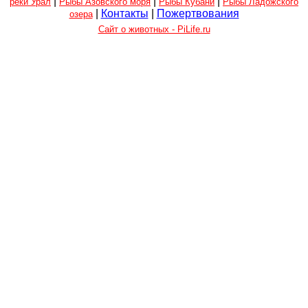
|
|
|
реки Урал
Рыбы Азовского моря
Рыбы Кубани
Рыбы Ладожского
|
Контакты
|
Пожертвования
озера
Сайт о животных - PiLife.ru