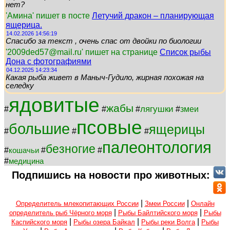
нет?
'Амина' пишет в посте
Летучий дракон – планирующая
ящерица.
14.02.2026 14:56:19
Спасибо за текст , очень спас от двойки по биологии
'2009ded57@mail.ru' пишет на странице
Список рыбы
Дона с фотографиями
04.12.2025 14:23:34
Какая рыба живет в Маныч-Гудило, жирная похожая на
селедку
ядовитые
жабы
лягушки
#
#
#
#
змеи
псовые
большие
ящерицы
#
#
#
палеонтология
безногие
#
#
#
кошачьи
#
медицина
Подпишись на новости про животных:
|
|
Определитель млекопитающих России
Змеи России
Онлайн
|
|
определитель рыб Чёрного моря
Рыбы Байлтийского моря
Рыбы
|
|
|
Каспийского моря
Рыбы озера Байкал
Рыбы реки Волга
Рыбы