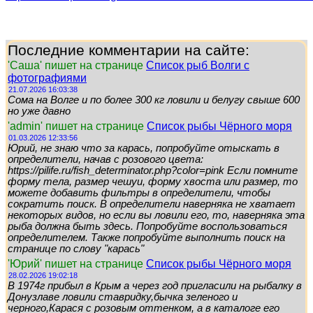
Последние комментарии на сайте:
'Саша' пишет на странице
Список рыб Волги с
фотографиями
21.07.2026 16:03:38
Сома на Волге и по более 300 кг ловили и белугу свыше 600
но уже давно
'admin' пишет на странице
Список рыбы Чёрного моря
01.03.2026 12:33:56
Юрий, не знаю что за карась, попробуйте отыскать в
определители, начав с розового цвета:
https://pilife.ru/fish_determinator.php?color=pink Если помните
форму тела, размер чешуи, форму хвоста или размер, то
можете добавить фильтры в определители, чтобы
сократить поиск. В определители наверняка не хватает
некоторых видов, но если вы ловили его, то, наверняка эта
рыба должна быть здесь. Попробуйте воспользоваться
определителем. Также попробуйте выполнить поиск на
странице по слову "карась"
'Юрий' пишет на странице
Список рыбы Чёрного моря
28.02.2026 19:02:18
В 1974г прибыл в Крым а через год пригласили на рыбалку в
Донузлаве ловили ставридку,бычка зеленого и
черного,Карася с розовым оттенком, а в каталоге его