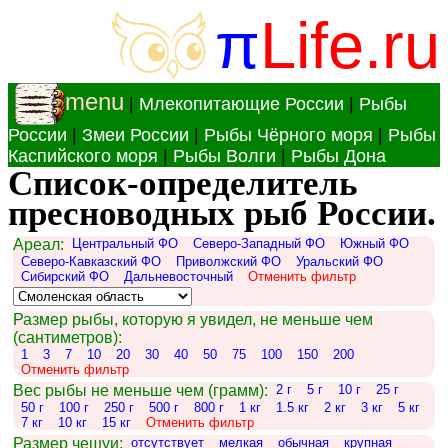
π
Life.ru
menu
|
Млекопитающие России
|
Рыбы
России
|
Змеи России
|
Рыбы Чёрного моря
|
Рыбы
Каспийского моря
|
Рыбы Волги
|
Рыбы Дона
Список-определитель
пресноводных рыб России.
Ареал:
Центральный ФО
Северо-Западный ФО
Южный ФО
Северо-Кавказский ФО
Приволжский ФО
Уральский ФО
Сибирский ФО
Дальневосточный
Отменить фильтр
Размер рыбы, которую я увидел, не меньше чем
(сантиметров):
1
3
7
10
20
30
40
50
75
100
150
200
Отменить фильтр
Вес рыбы не меньше чем (грамм):
2 г
5 г
10 г
25 г
50 г
100 г
250 г
500 г
800 г
1 кг
1.5 кг
2 кг
3 кг
5 кг
7 кг
10 кг
15 кг
Отменить фильтр
Размер чешуи:
отсутствует
мелкая
обычная
крупная