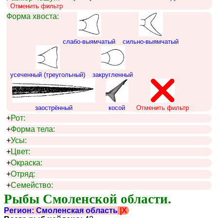
Отменить фильтр
Форма хвоста:
слабо-выямчатый
сильно-выямчатый
усеченный (треугольный)
закругленный
заострённый
косой
Отменить фильтр
+
Рот:
+
Форма тела:
+
Усы:
+
Цвет:
+
Окраска:
+
Отряд:
+
Семейство:
Рыбы Смоленской области.
Регион: Смоленская область
|X