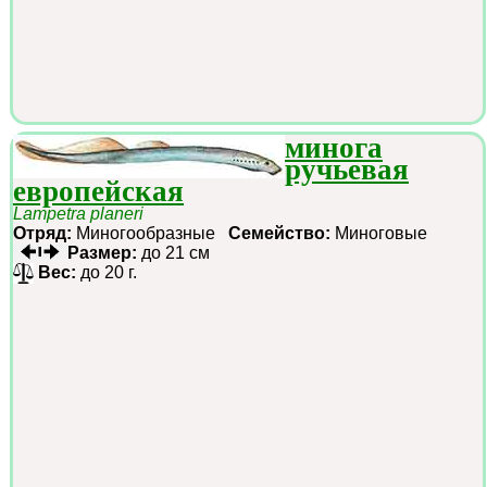
минога
ручьевая
европейская
Lampetra planeri
Отряд:
Миногообразные
Семейство:
Миноговые
Размер:
до 21 см
Вес:
до 20 г.