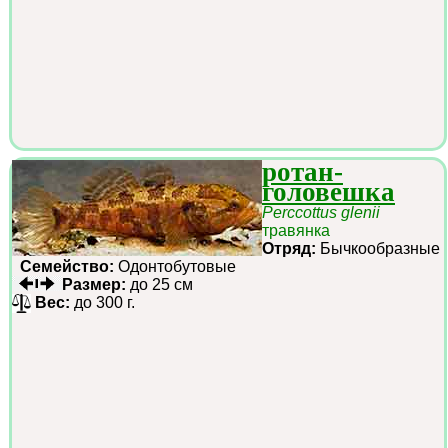
ротан-
головешка
Perccottus glenii
травянка
Отряд:
Бычкообразные
Семейство:
Одонтобутовые
Размер:
до 25 см
Вес:
до 300 г.