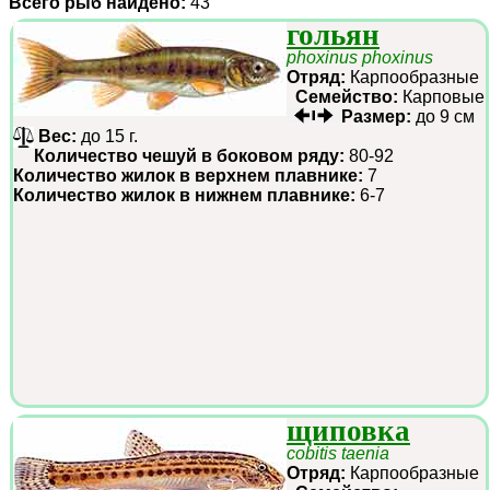
Всего рыб найдено:
43
гольян
phoxinus phoxinus
Отряд:
Карпообразные
Семейство:
Карповые
Размер:
до 9 см
Вес:
до 15 г.
Количество чешуй в боковом ряду:
80-92
Количество жилок в верхнем плавнике:
7
Количество жилок в нижнем плавнике:
6-7
щиповка
cobitis taenia
Отряд:
Карпообразные