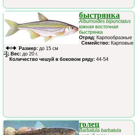
быстрянка
Alburnoides bipunctatus
южная восточная
быстрянка
Отряд:
Карпообразные
Семейство:
Карповые
Размер:
до 15 см
Вес:
до 20 г.
Количество чешуй в боковом ряду:
44-54
голец
Barbatula barbatula