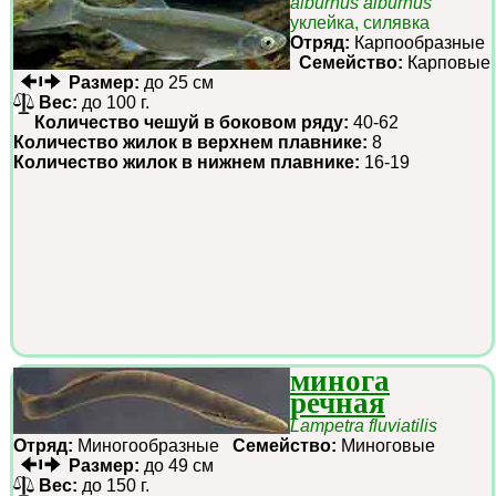
alburnus alburnus
уклейка, силявка
Отряд:
Карпообразные
Семейство:
Карповые
Размер:
до 25 см
Вес:
до 100 г.
Количество чешуй в боковом ряду:
40-62
Количество жилок в верхнем плавнике:
8
Количество жилок в нижнем плавнике:
16-19
минога
речная
Lampetra fluviatilis
Отряд:
Миногообразные
Семейство:
Миноговые
Размер:
до 49 см
Вес:
до 150 г.