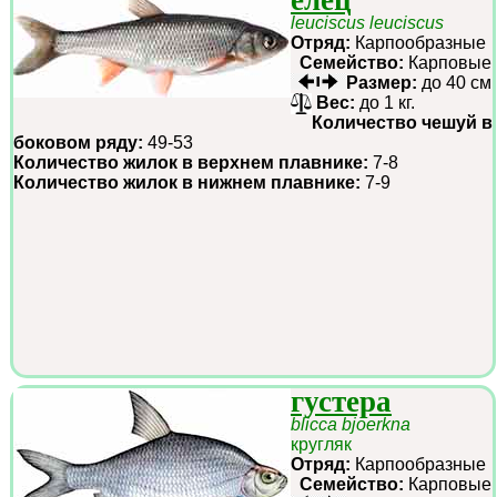
елец
leuciscus leuciscus
Отряд:
Карпообразные
Семейство:
Карповые
Размер:
до 40 см
Вес:
до 1 кг.
Количество чешуй в
боковом ряду:
49-53
Количество жилок в верхнем плавнике:
7-8
Количество жилок в нижнем плавнике:
7-9
густера
blicca bjoerkna
кругляк
Отряд:
Карпообразные
Семейство:
Карповые