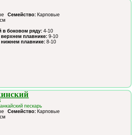
ные
Семейство:
Карповые
 см
й в боковом ряду:
4-10
 верхнем плавнике:
9-10
в нижнем плавнике:
8-10
кинский
s
ханкайский пескарь
ные
Семейство:
Карповые
 см