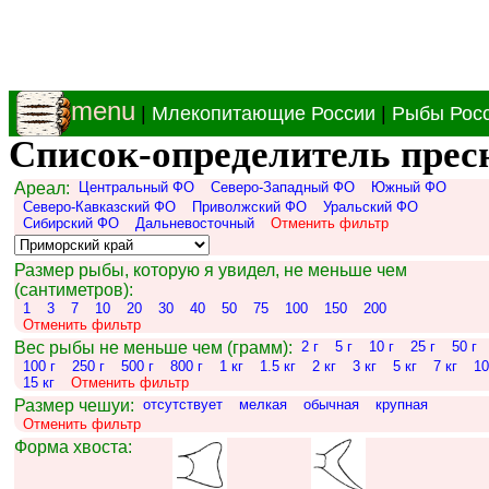
menu
|
Млекопитающие России
|
Рыбы Рос
Список-определитель прес
Ареал:
Центральный ФО
Северо-Западный ФО
Южный ФО
Северо-Кавказский ФО
Приволжский ФО
Уральский ФО
Сибирский ФО
Дальневосточный
Отменить фильтр
Размер рыбы, которую я увидел, не меньше чем
(сантиметров):
1
3
7
10
20
30
40
50
75
100
150
200
Отменить фильтр
Вес рыбы не меньше чем (грамм):
2 г
5 г
10 г
25 г
50 г
100 г
250 г
500 г
800 г
1 кг
1.5 кг
2 кг
3 кг
5 кг
7 кг
10
15 кг
Отменить фильтр
Размер чешуи:
отсутствует
мелкая
обычная
крупная
Отменить фильтр
Форма хвоста: