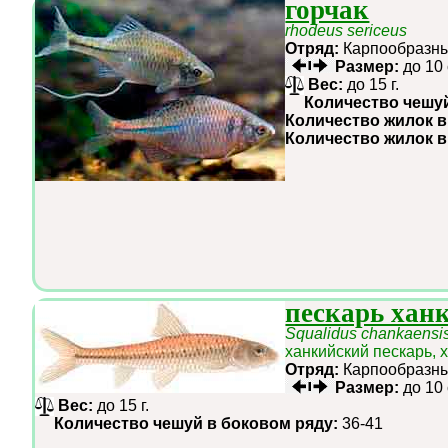
горчак
rhodeus sericeus
Отряд:
Карпообраз
Размер:
до 10
Вес:
до 15 г.
Количество чешу
Количество жилок в
Количество жилок 
пескарь хан
Squalidus chankaensi
ханкийский пескарь, 
Отряд:
Карпообраз
Размер:
до 10
Вес:
до 15 г.
Количество чешуй в боковом ряду:
36-41