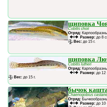
щиповка Чо
Cobitis choii
Отряд:
Карпообраз
Размер:
до 8 
Вес:
до 15 г.
щиповка Лю
Cobitis lutheri
Отряд:
Карпообраз
Размер:
до 12
Вес:
до 15 г.
бычок кашт
Chaenogobius castan
Отряд:
Бычкообраз
Размер:
до 10