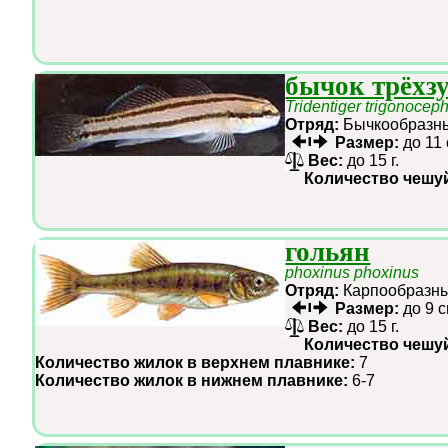
бычок трёхз
Tridentiger trigonocep
Отряд:
Бычкообраз
Размер:
до 11
Вес:
до 15 г.
Количество чешу
гольян
phoxinus phoxinus
Отряд:
Карпообраз
Размер:
до 9 
Вес:
до 15 г.
Количество чешу
Количество жилок в верхнем плавнике:
7
Количество жилок в нижнем плавнике:
6-7