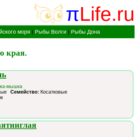
π
Life.ru
йского моря
|
Рыбы Волги
|
Рыбы Дона
о края.
шь
атка-мышка
зные
Семейство:
Косатковые
см
вятииглая