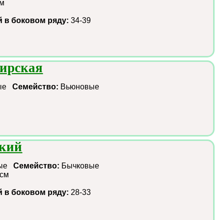
см
й в боковом ряду:
34-39
ирская
ные
Семейство:
Вьюновые
ский
ные
Семейство:
Бычковые
 см
й в боковом ряду:
28-33