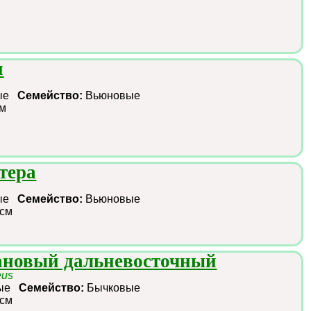
я
ные
Семейство:
Вьюновые
см
тера
ные
Семейство:
Вьюновые
 см
ановый дальневосточный
eus
ные
Семейство:
Бычковые
 см