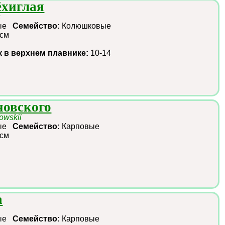
хиглая
s
ные
Семейство:
Колюшковые
 см
к в верхнем плавнике:
10-14
новского
owskii
ные
Семейство:
Карповые
 см
а
ные
Семейство:
Карповые