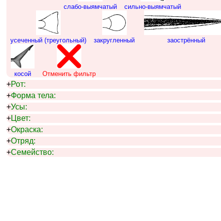
слабо-выямчатый
сильно-выямчатый
усеченный (треугольный)
закругленный
заострённый
косой
Отменить фильтр
+
Рот:
+
Форма тела:
+
Усы:
+
Цвет:
+
Окраска:
+
Отряд:
+
Семейство: