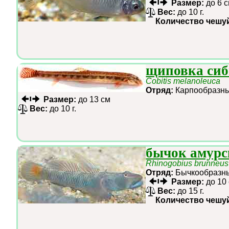
Размер:
до 6 
Вес:
до 10 г.
Количество чешу
щиповка сиб
Cobitis melanoleuca
Отряд:
Карпообраз
Размер:
до 13 см
Вес:
до 10 г.
бычок амур
Rhinogobius brunneus
Отряд:
Бычкообраз
Размер:
до 10
Вес:
до 15 г.
Количество чешу