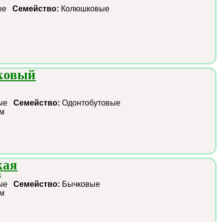
ные
Семейство:
Колюшковые
ковый
ные
Семейство:
Одонтобутовые
см
кая
s
ные
Семейство:
Бычковые
см