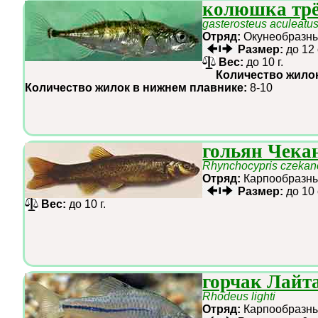
колюшка трё
gasterosteus aculeatu
Отряд:
Окунеобраз
Размер:
до 12
Вес:
до 10 г.
Количество жило
Количество жилок в нижнем плавнике:
8-10
гольян Чека
Rhynchocypris czekan
Отряд:
Карпообраз
Размер:
до 10
Вес:
до 10 г.
горчак Лайт
Rhodeus lighti
Отряд:
Карпообраз