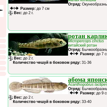
Отряд:
Окунеобраз
Размер:
до 7 см
Вес:
до 2 г.
ротан карли
Micropercops cinctus
китайский ротан
Отряд:
Бычкообраз
Размер:
до 7 
Вес:
до 2 г.
Количество чешуй в боковом ряду:
31-36
абома японс
Acanthogobius lactipe
Отряд:
Бычкообраз
Размер:
до 9 
Вес:
до 2 г.
Количество чешуй в боковом ряду:
33-40