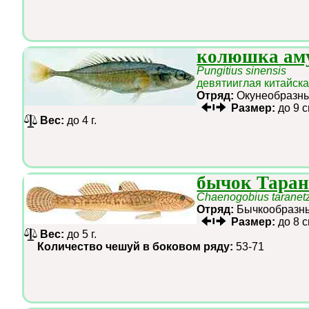
колюшка ам
Pungitius sinensis
девятииглая китайск
Отряд:
Окунеобраз
Размер:
до 9 
Вес:
до 4 г.
бычок Таран
Chaenogobius taranetz
Отряд:
Бычкообраз
Размер:
до 8 
Вес:
до 5 г.
Количество чешуй в боковом ряду:
53-71