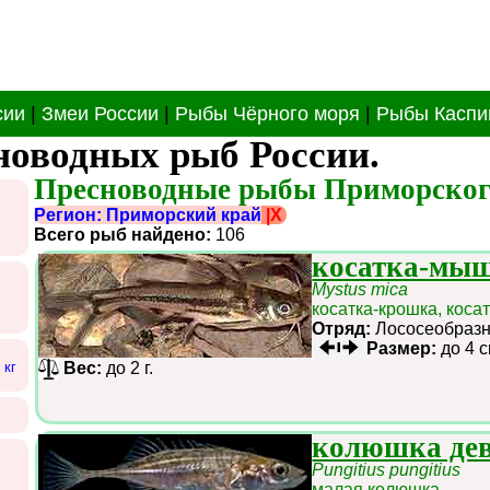
сии
|
Змеи России
|
Рыбы Чёрного моря
|
Рыбы Каспи
новодных рыб России.
Пресноводные рыбы Приморског
Регион: Приморский край
|X
Всего рыб найдено:
106
косатка-мы
Mystus mica
косатка-крошка, кос
Отряд:
Лососеобра
Размер:
до 4 
 кг
Вес:
до 2 г.
колюшка де
Pungitius pungitius
малая колюшка