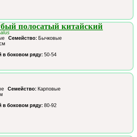
убый полосатый китайский
halus
ные
Семейство:
Бычковые
 см
й в боковом ряду:
50-54
ные
Семейство:
Карповые
см
й в боковом ряду:
80-92