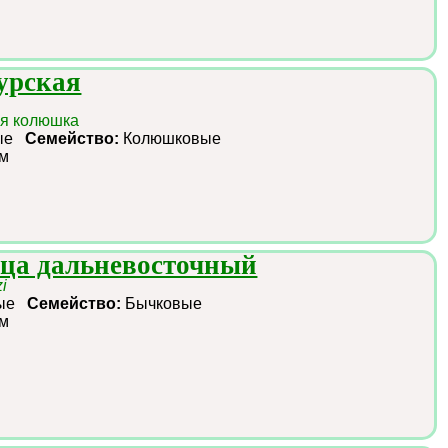
урская
ая колюшка
ные
Семейство:
Колюшковые
см
ца дальневосточный
i
ные
Семейство:
Бычковые
см