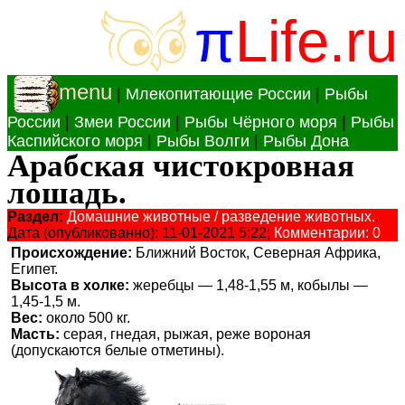
π
Life.ru
menu
|
Млекопитающие России
|
Рыбы
России
|
Змеи России
|
Рыбы Чёрного моря
|
Рыбы
Каспийского моря
|
Рыбы Волги
|
Рыбы Дона
Арабская чистокровная
лошадь.
Раздел:
Домашние животные / разведение животных.
.
Дата (опубликованно): 11-01-2021 5:22;
Комментарии: 0
Происхождение:
Ближний Восток, Северная Африка,
Египет.
Высота в холке:
жеребцы — 1,48-1,55 м, кобылы —
1,45-1,5 м.
Вес:
около 500 кг.
Масть:
серая, гнедая, рыжая, реже вороная
(допускаются белые отметины).