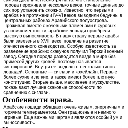
порода переживала несколько веков, точные данные до
сих пор установить сложно. Известно, что первыми
арабов на протяжении IV-VI веков выводили бедуины в
центральных районах Аравийского полуострова.
Проживая вместе с кочевыми племенами в суровых
условиях местности, арабские лошади приобрели
высокую выносливость. В нашу страну первые арабы
были завезены в XVIII веке, повлияв на развитие
отечественного коневодства. Особую известность за
разведение арабских скакунов получил Терский конный
завод. Сегодня порода разводится везде в мире без
примесей других кровей, поэтому называется
чистокровной. Внутри ее выделяют несколько типов
лошадей. Основные — сиглави и кохейлайн. Первые
более сухие и легкие, а также имеют более плотную
конституцию. Вторые выше, массивнее и мускулистее,
показывают лучшие скаковые способности по
сравнению с сиглави.
Особенности нрава.
Арабские лошади обладают очень живым, энергичным и
горячим темпераментом. Они грациозные и немного
игривые. Еще важными чертами являются особый ум и
выносливость.