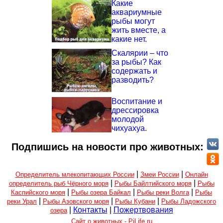
Какие
аквариумные
рыбы могут
жить вместе, а
какие нет.
Скалярии – что
за рыбы? Как
содержать и
разводить?
Воспитание и
дрессировка
молодой
чихуахуа.
Подпишись на новости про животных:
|
|
Определитель млекопитающих России
Змеи России
Онлайн
|
|
определитель рыб Чёрного моря
Рыбы Байлтийского моря
Рыбы
|
|
|
Каспийского моря
Рыбы озера Байкал
Рыбы реки Волга
Рыбы
|
|
|
реки Урал
Рыбы Азовского моря
Рыбы Кубани
Рыбы Ладожского
|
Контакты
|
Пожертвования
озера
Сайт о животных - PiLife.ru