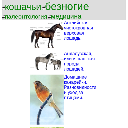
безногие
кошачьи
#
#
медицина
палеонтология
#
#
Английская
чистокровная
верховая
лошадь.
Андалузская,
или испанская
порода
лошадей.
Домашние
канарейки.
Разновидности
и уход за
птицами.