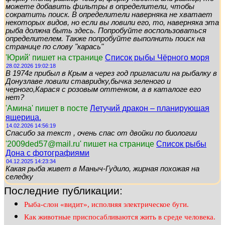
можете добавить фильтры в определители, чтобы
сократить поиск. В определители наверняка не хватает
некоторых видов, но если вы ловили его, то, наверняка эта
рыба должна быть здесь. Попробуйте воспользоваться
определителем. Также попробуйте выполнить поиск на
странице по слову "карась"
'Юрий' пишет на странице
Список рыбы Чёрного моря
28.02.2026 19:02:18
В 1974г прибыл в Крым а через год пригласили на рыбалку в
Донузлаве ловили ставридку,бычка зеленого и
черного,Карася с розовым оттенком, а в каталоге его
нет?
'Амина' пишет в посте
Летучий дракон – планирующая
ящерица.
14.02.2026 14:56:19
Спасибо за текст , очень спас от двойки по биологии
'2009ded57@mail.ru' пишет на странице
Список рыбы
Дона с фотографиями
04.12.2025 14:23:34
Какая рыба живет в Маныч-Гудило, жирная похожая на
селедку
Последние публикации:
Рыба-слон «видит», исполняя электрическое буги.
Как животные приспосабливаются жить в среде человека.