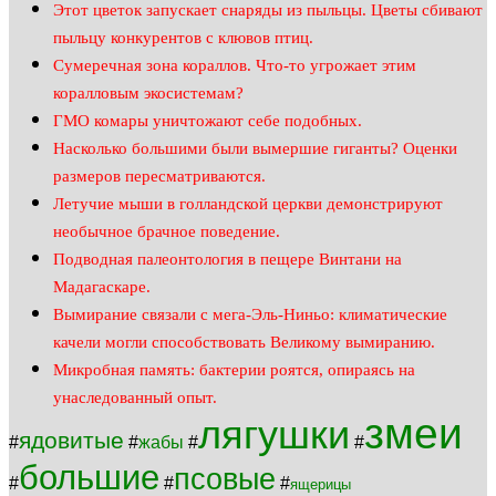
Этот цветок запускает снаряды из пыльцы. Цветы сбивают
пыльцу конкурентов с клювов птиц.
Сумеречная зона кораллов. Что-то угрожает этим
коралловым экосистемам?
ГМО комары уничтожают себе подобных.
Насколько большими были вымершие гиганты? Оценки
размеров пересматриваются.
Летучие мыши в голландской церкви демонстрируют
необычное брачное поведение.
Подводная палеонтология в пещере Винтани на
Мадагаскаре.
Вымирание связали с мега-Эль-Ниньо: климатические
качели могли способствовать Великому вымиранию.
Микробная память: бактерии роятся, опираясь на
унаследованный опыт.
змеи
лягушки
ядовитые
#
#
жабы
#
#
большие
псовые
#
#
#
ящерицы