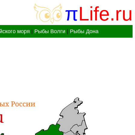
π
Life.ru
йского моря
|
Рыбы Волги
|
Рыбы Дона