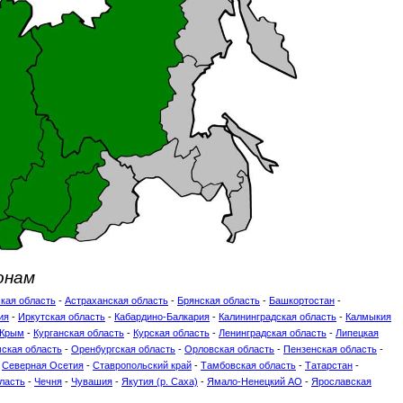
онам
кая область
-
Астраханская область
-
Брянская область
-
Башкортостан
-
ия
-
Иркутская область
-
Кабардино-Балкария
-
Калининградская область
-
Калмыкия
Крым
-
Курганская область
-
Курская область
-
Ленинградская область
-
Липецкая
ская область
-
Оренбургская область
-
Орловская область
-
Пензенская область
-
-
Северная Осетия
-
Ставропольский край
-
Тамбовская область
-
Татарстан
-
ласть
-
Чечня
-
Чувашия
-
Якутия (р. Саха)
-
Ямало-Ненецкий АО
-
Ярославская