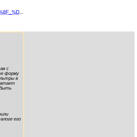
1%8F_%D
...
ав с
ите форму
ильтры в
хватает
а быть
вили
алоге его