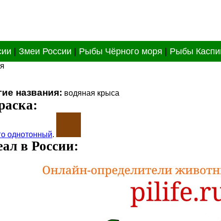
сии
|
Змеи России
|
Рыбы Чёрного моря
|
Рыбы Каспи
ая
гие названия:
водяная крыса
раска:
го однотонный
.
ал в России: