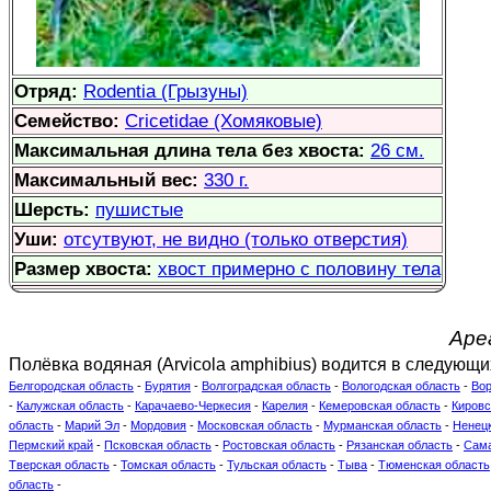
Отряд:
Rodentia (Грызуны)
Семейство:
Cricetidae (Хомяковые)
Максимальная длина тела без хвоста:
26 см.
Максимальный вес:
330 г.
Шерсть:
пушистые
Уши:
отсутвуют, не видно (только отверстия)
Размер хвоста:
хвост примерно с половину тела
Аре
Полёвка водяная (Arvicola amphibius) водится в следующи
Белгородская область
-
Бурятия
-
Волгоградская область
-
Вологодская область
-
Вор
-
Калужская область
-
Карачаево-Черкесия
-
Карелия
-
Кемеровская область
-
Кировс
область
-
Марий Эл
-
Мордовия
-
Московская область
-
Мурманская область
-
Ненец
Пермский край
-
Псковская область
-
Ростовская область
-
Рязанская область
-
Сама
Тверская область
-
Томская область
-
Тульская область
-
Тыва
-
Тюменская область
область
-