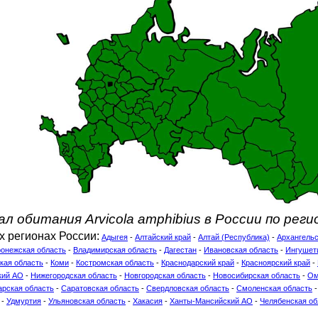
ал обитания Arvicola amphibius в России по реги
х регионах России:
Адыгея
-
Алтайский край
-
Алтай (Республика)
-
Архангельс
онежская область
-
Владимирская область
-
Дагестан
-
Ивановская область
-
Ингушет
кая область
-
Коми
-
Костромская область
-
Краснодарский край
-
Красноярский край
-
кий АО
-
Нижегородская область
-
Новгородская область
-
Новосибирская область
-
Ом
рская область
-
Саратовская область
-
Свердловская область
-
Смоленская область
-
Удмуртия
-
Ульяновская область
-
Хакасия
-
Ханты-Мансийский АО
-
Челябенская об