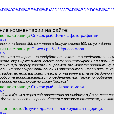
org/wiki/%D0%92%D0%BE%D0%B4%D1%8F%D0%BD%D0%B0%D
ние комментарии на сайте:
шет на странице
Список рыб Волги с фотографиями
03:38
лге и по более 300 кг ловили и белугу свыше 600 но уже давно
ишет на странице
Список рыбы Чёрного моря
33:56
знаю что за карась, попробуйте отыскать в определители, нач
ета: https://pilife.ru/fish_determinator.php?color=pink Если помн
мер чешуи, форму хвоста или размер, то можете добавить ф
ели, чтобы сократить поиск. В определители наверняка не 
видов, но если вы ловили его, то, наверняка эта рыба должн
пробуйте воспользоваться определителем. Также попробуйте
поиск на странице по слову "карась"
шет на странице
Список рыбы Чёрного моря
02:18
ибыл в Крым а через год пригласили на рыбалку в Донузлаве ло
бычка зеленого и черного,Карася с розовым оттенком, а в кат
ишет в посте
Летучий дракон – планирующая ящерица.
56:19