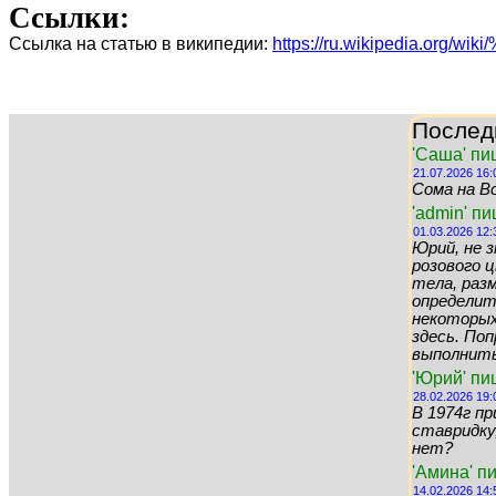
Ссылки:
Ссылка на статью в википедии:
https://ru.wikipedia.
Послед
'Саша' пи
21.07.2026 16:
Сома на Во
'admin' п
01.03.2026 12:
Юрий, не 
розового цв
тела, раз
определит
некоторых 
здесь. По
выполнить 
'Юрий' пи
28.02.2026 19:
В 1974г пр
ставридку,
нет?
'Амина' п
14.02.2026 14: