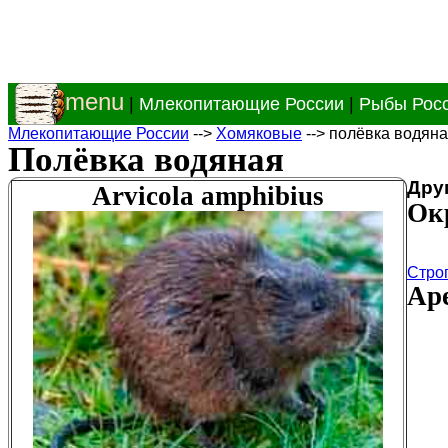
menu
|
Млекопитающие России
|
Рыбы Рос
Млекопитающие России
-->
Хомяковые
--> полёвка водян
Полёвка водяная
Дру
Arvicola amphibius
Ок
Стро
Аре