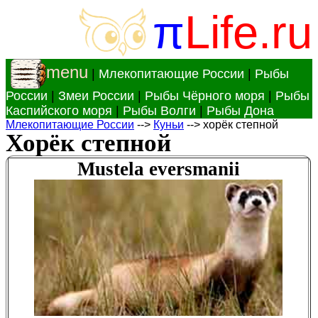
π
Life.ru
menu
|
Млекопитающие России
|
Рыбы
России
|
Змеи России
|
Рыбы Чёрного моря
|
Рыбы
Каспийского моря
|
Рыбы Волги
|
Рыбы Дона
Млекопитающие России
-->
Куньи
--> хорёк степной
Хорёк степной
Mustela eversmanii