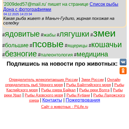
'2009ded57@mail.ru' пишет на странице
Список рыбы
Дона с фотографиями
04.12.2025 14:23:34
Какая рыба живет в Маныч-Гудило, жирная похожая на
селедку
змеи
ядовитые
лягушки
жабы
#
#
#
#
псовые
кошачьи
большие
#
#
#
ящерицы
#
безногие
медицина
#
#
палеонтология
#
Подпишись на новости про животных:
|
|
Определитель млекопитающих России
Змеи России
Онлайн
|
|
определитель рыб Чёрного моря
Рыбы Байлтийского моря
Рыбы
|
|
|
Каспийского моря
Рыбы озера Байкал
Рыбы реки Волга
Рыбы
|
|
|
реки Урал
Рыбы Азовского моря
Рыбы Кубани
Рыбы Ладожского
|
Контакты
|
Пожертвования
озера
Сайт о животных - PiLife.ru