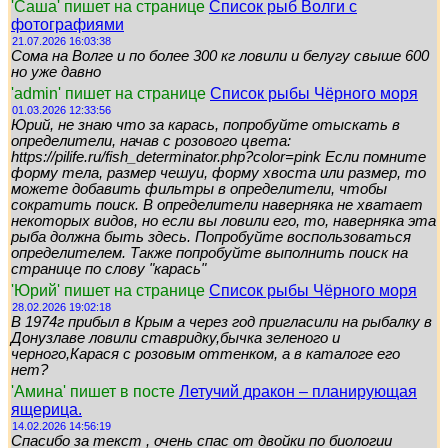
'Саша' пишет на странице
Список рыб Волги с
фотографиями
21.07.2026 16:03:38
Сома на Волге и по более 300 кг ловили и белугу свыше 600
но уже давно
'admin' пишет на странице
Список рыбы Чёрного моря
01.03.2026 12:33:56
Юрий, не знаю что за карась, попробуйте отыскать в
определители, начав с розового цвета:
https://pilife.ru/fish_determinator.php?color=pink Если помните
форму тела, размер чешуи, форму хвоста или размер, то
можете добавить фильтры в определители, чтобы
сократить поиск. В определители наверняка не хватает
некоторых видов, но если вы ловили его, то, наверняка эта
рыба должна быть здесь. Попробуйте воспользоваться
определителем. Также попробуйте выполнить поиск на
странице по слову "карась"
'Юрий' пишет на странице
Список рыбы Чёрного моря
28.02.2026 19:02:18
В 1974г прибыл в Крым а через год пригласили на рыбалку в
Донузлаве ловили ставридку,бычка зеленого и
черного,Карася с розовым оттенком, а в каталоге его
нет?
'Амина' пишет в посте
Летучий дракон – планирующая
ящерица.
14.02.2026 14:56:19
Спасибо за текст , очень спас от двойки по биологии