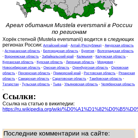
Ареал обитания Mustela eversmanii в России
по регионам
Хорёк степной (Mustela eversmanii) водится в следующих
регионах России:
Алтайский край
-
Алтай (Республика)
-
Амурская область
-
Астраханская область
-
Белгородская область
-
Бурятия
-
Волгоградская область
-
Воронежская область
-
Забайкальский край
-
Калмыкия
-
Калужская область
-
Курганская область
-
Курская область
-
Липецкая область
-
Мордовия
-
Новосибирская область
-
Омская область
-
Оренбургская область
-
Орловская
область
-
Пензенская область
-
Приморский край
-
Ростовская область
-
Рязанская
область
-
Самарская область
-
Саратовская область
-
Тамбовская область
-
Татарстан
-
Тульская область
-
Тыва
-
Ульяновская область
-
Челябенская область
-
Ссылки:
Ссылка на статью в википедии:
https://ru.wikipedia.org/wiki/%D0%A1%D1%82%D0%
Последние комментарии на сайте: