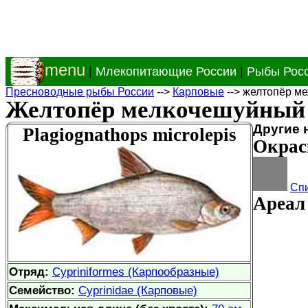
menu
|
Млекопитающие России
|
Рыбы Рос
Пресноводные рыбы России
-->
Карповые
--> желтопёр м
Желтопёр мелкочешуйный
Другие 
Plagiognathops microlepis
Окрас
Спи
Ареал 
Отряд:
Cypriniformes (Карпообразные)
Семейство:
Cyprinidae (Карповые)