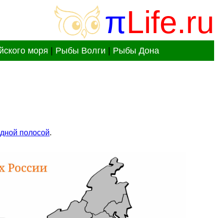
π
Life.ru
йского моря
|
Рыбы Волги
|
Рыбы Дона
одной полосой
.