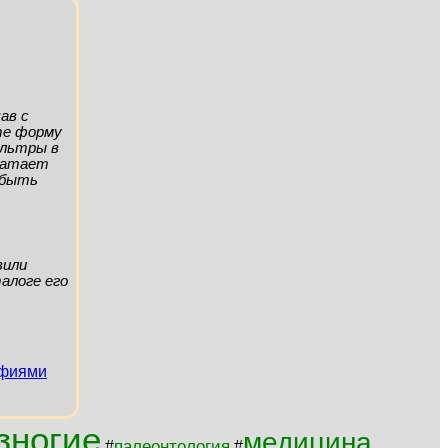
ав с
ите форму
ильтры в
хватает
а быть
вили
алоге его
афиями
зногие
медицина
палеонтология
#
#