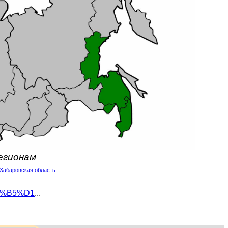
регионам
Хабаровская область
-
D0%B5%D1
...