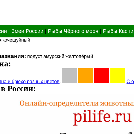
сии
|
Змеи России
|
Рыбы Чёрного моря
|
Рыбы Каспи
елкочешуйный
названия:
подуст амурский желтопёрый
ка:
на и брюхо разных цветов
.
С 
в России: