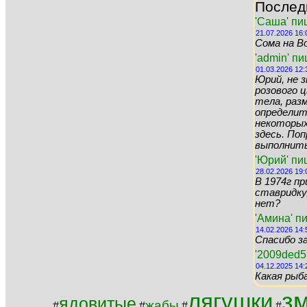
Послед
'Саша' пи
21.07.2026 16:
Сома на Во
'admin' п
01.03.2026 12:
Юрий, не 
розового цв
тела, раз
определит
некоторых 
здесь. По
выполнить 
'Юрий' пи
28.02.2026 19:
В 1974г пр
ставридку,
нет?
'Амина' п
14.02.2026 14:
Спасибо за
'2009ded5
04.12.2025 14:
Какая рыб
з
лягушки
ядовитые
жабы
#
#
#
#