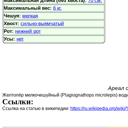
Максимальная длина (без хвоста):
70 см.
Максимальный вес:
6 кг.
Чешуя:
мелкая
Хвост:
сильно-выямчатый
Рот:
нижний рот
Усы:
нет
Ареал о
Желтопёр мелкочешуйный (Plagiognathops microlepis) вод
Ссылки:
Ссылка на статью в википедии:
https://ru.wikipedia.