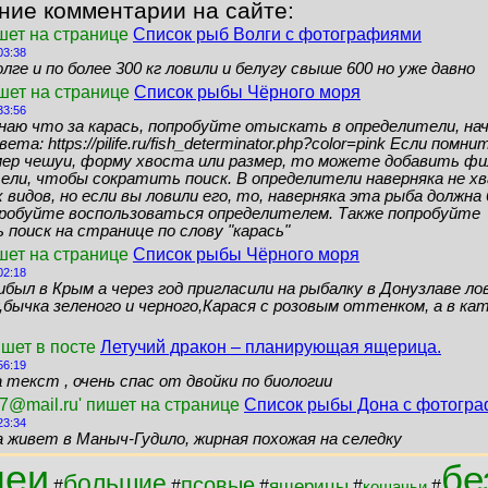
ние комментарии на сайте:
шет на странице
Список рыб Волги с фотографиями
03:38
лге и по более 300 кг ловили и белугу свыше 600 но уже давно
ишет на странице
Список рыбы Чёрного моря
33:56
знаю что за карась, попробуйте отыскать в определители, нач
ета: https://pilife.ru/fish_determinator.php?color=pink Если помн
мер чешуи, форму хвоста или размер, то можете добавить ф
ели, чтобы сократить поиск. В определители наверняка не 
видов, но если вы ловили его, то, наверняка эта рыба должн
пробуйте воспользоваться определителем. Также попробуйте
поиск на странице по слову "карась"
шет на странице
Список рыбы Чёрного моря
02:18
ибыл в Крым а через год пригласили на рыбалку в Донузлаве ло
бычка зеленого и черного,Карася с розовым оттенком, а в кат
ишет в посте
Летучий дракон – планирующая ящерица.
56:19
 текст , очень спас от двойки по биологии
7@mail.ru' пишет на странице
Список рыбы Дона с фотогр
23:34
а живет в Маныч-Гудило, жирная похожая на селедку
меи
бе
большие
псовые
ящерицы
#
#
#
#
#
кошачьи