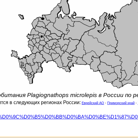
битания Plagiognathops microlepis в России по 
ится в следующих регионах России:
Еврейский АО
-
Приморский край
-
org/wiki/%D0%9C%D0%B5%D0%BB%D0%BA%D0%BE%D1%87%