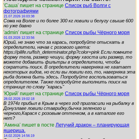
'Саша' пишет на странице
Список рыб Волги с
фотографиями
21.07.2026 16:03:38
Сома на Волге и по более 300 кг ловили и белугу свыше 600
но уже давно
'admin' пишет на странице
Список рыбы Чёрного моря
01.03.2026 12:33:56
Юрий, не знаю что за карась, попробуйте отыскать в
определители, начав с розового цвета:
https://pilife.ru/fish_determinator.php?color=pink Если помните
форму тела, размер чешуи, форму хвоста или размер, то
можете добавить фильтры в определители, чтобы
сократить поиск. В определители наверняка не хватает
некоторых видов, но если вы ловили его, то, наверняка эта
рыба должна быть здесь. Попробуйте воспользоваться
определителем. Также попробуйте выполнить поиск на
странице по слову "карась"
'Юрий' пишет на странице
Список рыбы Чёрного моря
28.02.2026 19:02:18
В 1974г прибыл в Крым а через год пригласили на рыбалку в
Донузлаве ловили ставридку,бычка зеленого и
черного,Карася с розовым оттенком, а в каталоге его
нет?
'Амина' пишет в посте
Летучий дракон – планирующая
ящерица.
14.02.2026 14:56:19