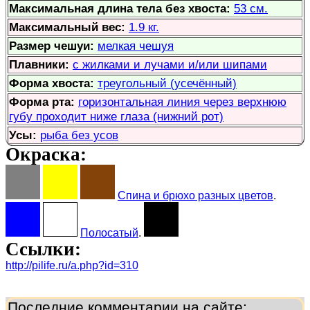
Максимальная длина тела без хвоста:
53 см.
Максимальный вес:
1.9 кг.
Размер чешуи:
мелкая чешуя
Плавники:
с жилками и лучами и/или шипами
Форма хвоста:
треугольный (усечённый)
Форма рта:
горизонтальная линия через верхнюю
губу проходит ниже глаза (нижний рот)
Усы:
рыба без усов
Окраска:
Спина и брюхо разных цветов
.
Полосатый
.
Ссылки:
http://pilife.ru/a.php?id=310
Последние комментарии на сайте: