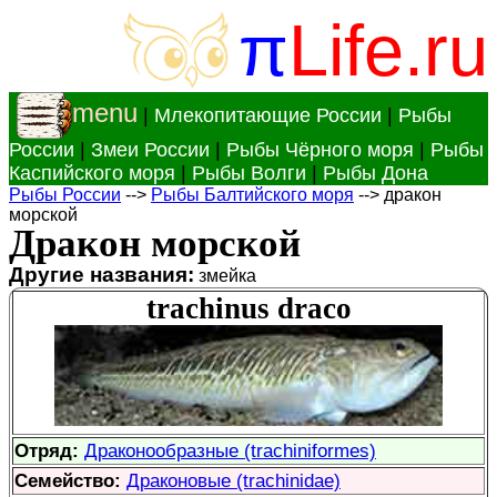
π
Life.ru
menu
|
Млекопитающие России
|
Рыбы
России
|
Змеи России
|
Рыбы Чёрного моря
|
Рыбы
Каспийского моря
|
Рыбы Волги
|
Рыбы Дона
Рыбы России
-->
Рыбы Балтийского моря
--> дракон
морской
Дракон морской
Другие названия:
змейка
trachinus draco
Отряд:
Драконообразные (trachiniformes)
Семейство:
Драконовые (trachinidae)