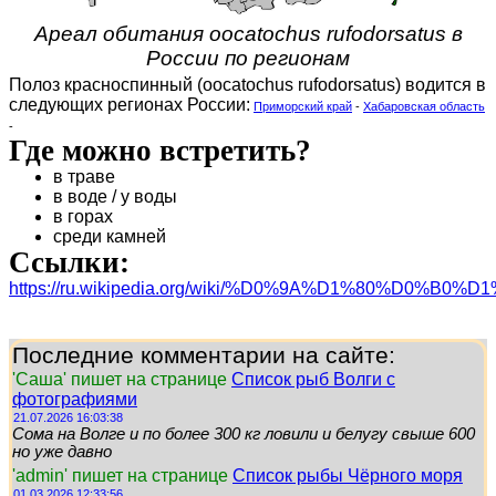
Ареал обитания oocatochus rufodorsatus в
России по регионам
Полоз красноспинный (oocatochus rufodorsatus) водится в
следующих регионах России:
Приморский край
-
Хабаровская область
-
Где можно встретить?
в траве
в воде / у воды
в горах
среди камней
Ссылки:
https://ru.wikipedia.org/wiki/%D0%9A%D1%8
Последние комментарии на сайте:
'Саша' пишет на странице
Список рыб Волги с
фотографиями
21.07.2026 16:03:38
Сома на Волге и по более 300 кг ловили и белугу свыше 600
но уже давно
'admin' пишет на странице
Список рыбы Чёрного моря
01.03.2026 12:33:56