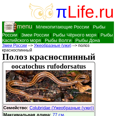
π
Life.ru
menu
|
Млекопитающие России
|
Рыбы
России
|
Змеи России
|
Рыбы Чёрного моря
|
Рыбы
Каспийского моря
|
Рыбы Волги
|
Рыбы Дона
Змеи России
-->
Ужеобразные (ужи)
--> полоз
красноспинный
Полоз красноспинный
oocatochus rufodorsatus
Семейство:
Colubridae (Ужеобразные (ужи))
Максимальная длина:
77 см.