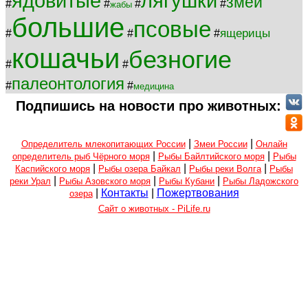
ядовитые
лягушки
змеи
#
#
#
#
жабы
большие
псовые
ящерицы
#
#
#
кошачьи
безногие
#
#
палеонтология
#
#
медицина
Подпишись на новости про животных:
|
|
Определитель млекопитающих России
Змеи России
Онлайн
|
|
определитель рыб Чёрного моря
Рыбы Байлтийского моря
Рыбы
|
|
|
Каспийского моря
Рыбы озера Байкал
Рыбы реки Волга
Рыбы
|
|
|
реки Урал
Рыбы Азовского моря
Рыбы Кубани
Рыбы Ладожского
|
Контакты
|
Пожертвования
озера
Сайт о животных - PiLife.ru