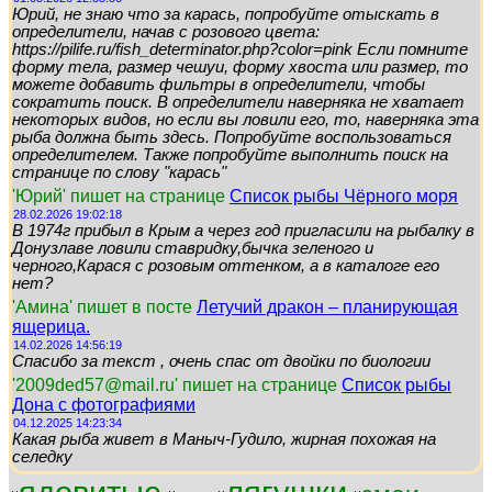
Юрий, не знаю что за карась, попробуйте отыскать в
определители, начав с розового цвета:
https://pilife.ru/fish_determinator.php?color=pink Если помните
форму тела, размер чешуи, форму хвоста или размер, то
можете добавить фильтры в определители, чтобы
сократить поиск. В определители наверняка не хватает
некоторых видов, но если вы ловили его, то, наверняка эта
рыба должна быть здесь. Попробуйте воспользоваться
определителем. Также попробуйте выполнить поиск на
странице по слову "карась"
'Юрий' пишет на странице
Список рыбы Чёрного моря
28.02.2026 19:02:18
В 1974г прибыл в Крым а через год пригласили на рыбалку в
Донузлаве ловили ставридку,бычка зеленого и
черного,Карася с розовым оттенком, а в каталоге его
нет?
'Амина' пишет в посте
Летучий дракон – планирующая
ящерица.
14.02.2026 14:56:19
Спасибо за текст , очень спас от двойки по биологии
'2009ded57@mail.ru' пишет на странице
Список рыбы
Дона с фотографиями
04.12.2025 14:23:34
Какая рыба живет в Маныч-Гудило, жирная похожая на
селедку