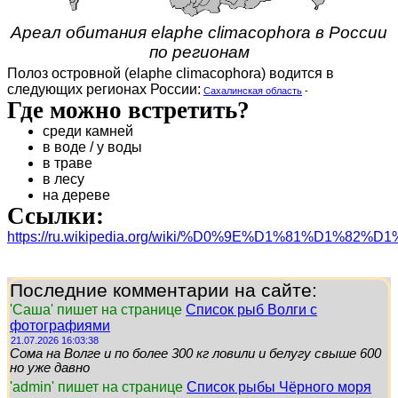
Ареал обитания elaphe climacophora в России
по регионам
Полоз островной (elaphe climacophora) водится в
следующих регионах России:
Сахалинская область
-
Где можно встретить?
среди камней
в воде / у воды
в траве
в лесу
на дереве
Ссылки:
https://ru.wikipedia.org/wiki/%D0%9E%D1%81
Последние комментарии на сайте:
'Саша' пишет на странице
Список рыб Волги с
фотографиями
21.07.2026 16:03:38
Сома на Волге и по более 300 кг ловили и белугу свыше 600
но уже давно
'admin' пишет на странице
Список рыбы Чёрного моря