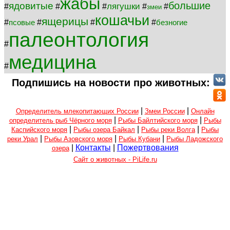
жабы
большие
ядовитые
лягушки
#
#
#
#
#
змеи
кошачьи
ящерицы
#
#
#
#
псовые
безногие
палеонтология
#
медицина
#
Подпишись на новости про животных:
|
|
Определитель млекопитающих России
Змеи России
Онлайн
|
|
определитель рыб Чёрного моря
Рыбы Байлтийского моря
Рыбы
|
|
|
Каспийского моря
Рыбы озера Байкал
Рыбы реки Волга
Рыбы
|
|
|
реки Урал
Рыбы Азовского моря
Рыбы Кубани
Рыбы Ладожского
|
Контакты
|
Пожертвования
озера
Сайт о животных - PiLife.ru