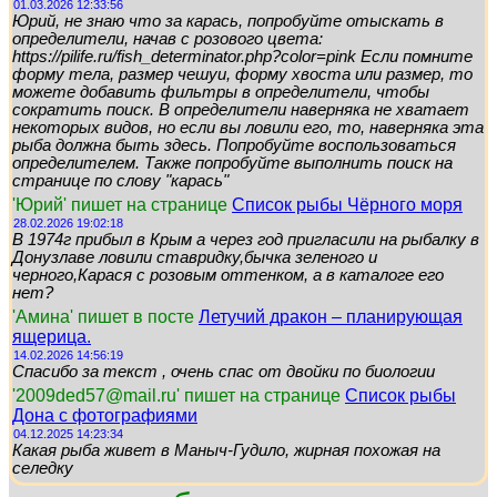
01.03.2026 12:33:56
Юрий, не знаю что за карась, попробуйте отыскать в
определители, начав с розового цвета:
https://pilife.ru/fish_determinator.php?color=pink Если помните
форму тела, размер чешуи, форму хвоста или размер, то
можете добавить фильтры в определители, чтобы
сократить поиск. В определители наверняка не хватает
некоторых видов, но если вы ловили его, то, наверняка эта
рыба должна быть здесь. Попробуйте воспользоваться
определителем. Также попробуйте выполнить поиск на
странице по слову "карась"
'Юрий' пишет на странице
Список рыбы Чёрного моря
28.02.2026 19:02:18
В 1974г прибыл в Крым а через год пригласили на рыбалку в
Донузлаве ловили ставридку,бычка зеленого и
черного,Карася с розовым оттенком, а в каталоге его
нет?
'Амина' пишет в посте
Летучий дракон – планирующая
ящерица.
14.02.2026 14:56:19
Спасибо за текст , очень спас от двойки по биологии
'2009ded57@mail.ru' пишет на странице
Список рыбы
Дона с фотографиями
04.12.2025 14:23:34
Какая рыба живет в Маныч-Гудило, жирная похожая на
селедку