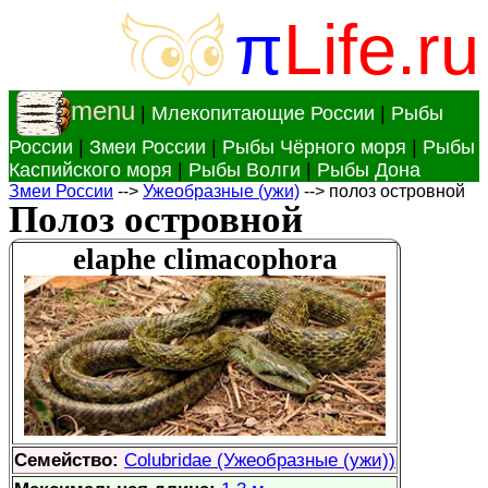
π
Life.ru
menu
|
Млекопитающие России
|
Рыбы
России
|
Змеи России
|
Рыбы Чёрного моря
|
Рыбы
Каспийского моря
|
Рыбы Волги
|
Рыбы Дона
Змеи России
-->
Ужеобразные (ужи)
--> полоз островной
Полоз островной
elaphe climacophora
Семейство:
Colubridae (Ужеобразные (ужи))