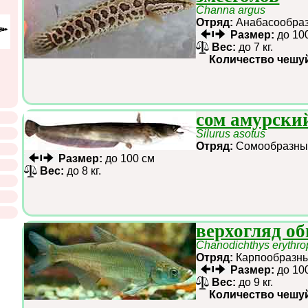
Channa argus
Отряд:
Анабасообр
Размер:
до 10
Вес:
до 7 кг.
Количество чешу
сом амурски
Silurus asotus
Отряд:
Сомообразн
Размер:
до 100 см
Вес:
до 8 кг.
верхогляд о
Chanodichthys erythro
Отряд:
Карпообраз
Размер:
до 10
Вес:
до 9 кг.
Количество чешу