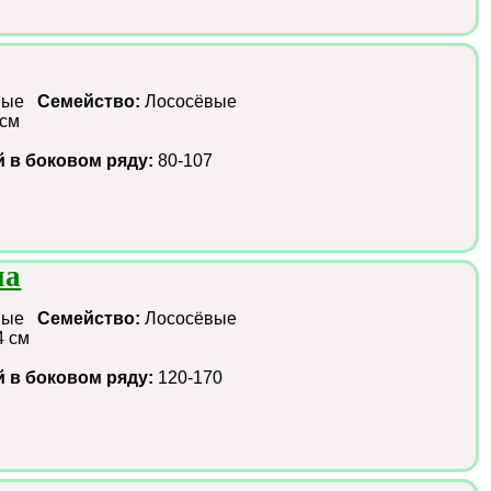
зные
Семейство:
Лососёвые
 см
й в боковом ряду:
80-107
на
зные
Семейство:
Лососёвые
4 см
й в боковом ряду:
120-170