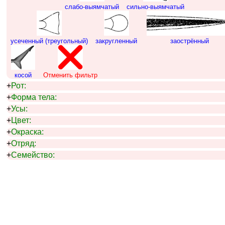
слабо-выямчатый
сильно-выямчатый
усеченный (треугольный)
закругленный
заострённый
косой
Отменить фильтр
+
Рот:
+
Форма тела:
+
Усы:
+
Цвет:
+
Окраска:
+
Отряд:
+
Семейство: