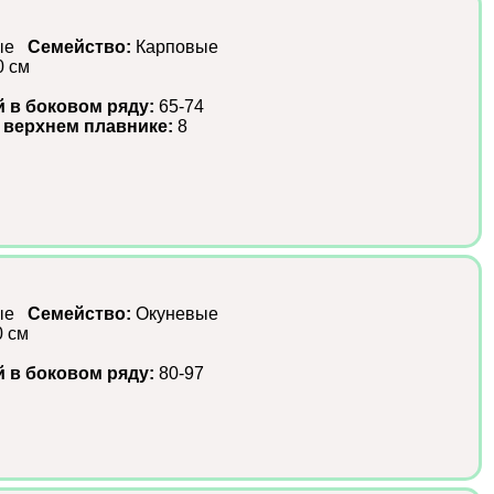
ные
Семейство:
Карповые
0 см
й в боковом ряду:
65-74
 верхнем плавнике:
8
ные
Семейство:
Окуневые
0 см
й в боковом ряду:
80-97