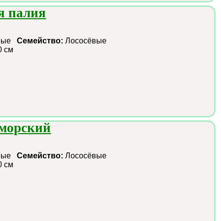
я палия
зные
Семейство:
Лососёвые
0 см
оморский
зные
Семейство:
Лососёвые
0 см