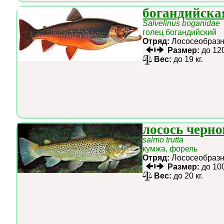
богандийска
Salvelinus boganidae
голец богандийский
Отряд:
Лососеобра
Размер:
до 12
Вес:
до 19 кг.
лосось черн
salmo trutta
кумжа, форель
Отряд:
Лососеобра
Размер:
до 10
Вес:
до 20 кг.