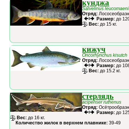
кунджа
Salvelinus leucomaeni
Отряд:
Лососеобра
Размер:
до 12
Вес:
до 15 кг.
кижуч
Oncorhynchus kisutch
Отряд:
Лососеобра
Размер:
до 10
Вес:
до 15.2 кг.
стерлядь
acipenser ruthenus
Отряд:
Осётрообра
Размер:
до 12
Вес:
до 16 кг.
Количество жилок в верхнем плавнике:
39-49