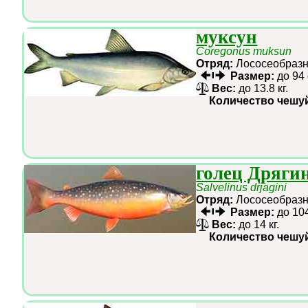
муксун
Coregonus muksun
Отряд:
Лососеобра
Размер:
до 94
Вес:
до 13.8 кг.
Количество чешу
голец Дряги
Salvelinus drjagini
Отряд:
Лососеобра
Размер:
до 10
Вес:
до 14 кг.
Количество чешу