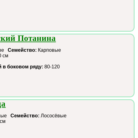
ский Потанина
i
ные
Семейство:
Карповые
0 см
й в боковом ряду:
80-120
ца
зные
Семейство:
Лососёвые
 см