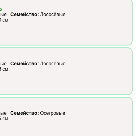
s
зные
Семейство:
Лососёвые
0 см
зные
Семейство:
Лососёвые
8 см
зные
Семейство:
Осетровые
5 см