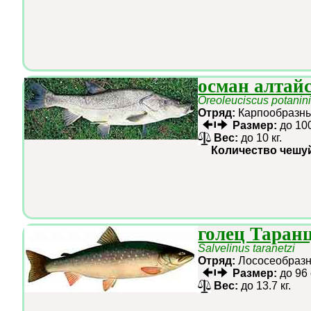
осман алтай
Oreoleuciscus potanin
Отряд:
Карпообраз
Размер:
до 10
Вес:
до 10 кг.
Количество чешу
голец Таран
Salvelinus taranetzi
Отряд:
Лососеобра
Размер:
до 96
Вес:
до 13.7 кг.