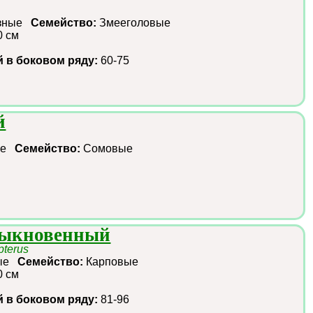
азные
Семейство:
Змееголовые
0 см
й в боковом ряду:
60-75
й
ые
Семейство:
Сомовые
быкновенный
pterus
ные
Семейство:
Карповые
0 см
й в боковом ряду:
81-96