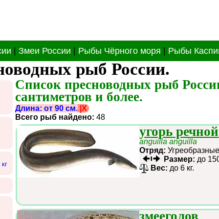
сии
|
Змеи России
|
Рыбы Чёрного моря
|
Рыбы Каспи
новодных рыб России.
Список пресноводных рыб России
сантиметров и более.
Длина: от 90 см.
|X
Всего рыб найдено:
48
угорь речной
anguilla anguilla
Отряд:
Угреобразн
Размер:
до 15
 кг
Вес:
до 6 кг.
змееголов