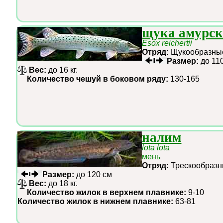
щука амурск
Esox reichertii
Отряд:
Щукообразн
Размер:
до 11
Вес:
до 16 кг.
Количество чешуй в боковом ряду:
130-165
налим
lota lota
мень
Отряд:
Трескообра
Размер:
до 120 см
Вес:
до 18 кг.
Количество жилок в верхнем плавнике:
9-10
Количество жилок в нижнем плавнике:
63-81