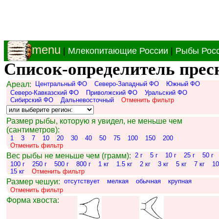
menu
|
Млекопитающие России
|
Рыбы Рос
Список-определитель прес
Ареал:
Центральный ФО
Северо-Западный ФО
Южный ФО
Северо-Кавказский ФО
Приволжский ФО
Уральский ФО
Сибирский ФО
Дальневосточный
Отменить фильтр
Размер рыбы, которую я увидел, не меньше чем
(сантиметров):
1
3
7
10
20
30
40
50
75
100
150
200
Отменить фильтр
Вес рыбы не меньше чем (грамм):
2 г
5 г
10 г
25 г
50 г
100 г
250 г
500 г
800 г
1 кг
1.5 кг
2 кг
3 кг
5 кг
7 кг
10
15 кг
Отменить фильтр
Размер чешуи:
отсутствует
мелкая
обычная
крупная
Отменить фильтр
Форма хвоста: