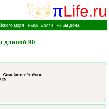
π
Life.ru
йского моря
|
Рыбы Волги
|
Рыбы Дона
 длиной 90 
ые
Семейство:
Угрёвые
0 см