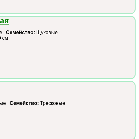
ая
ые
Семейство:
Щуковые
0 см
зные
Семейство:
Тресковые