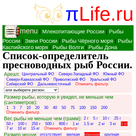
π
Life.ru
menu
|
Млекопитающие России
|
Рыбы
России
|
Змеи России
|
Рыбы Чёрного моря
|
Рыбы
Каспийского моря
|
Рыбы Волги
|
Рыбы Дона
Список-определитель
пресноводных рыб России.
Ареал:
Центральный ФО
Северо-Западный ФО
Южный ФО
Северо-Кавказский ФО
Приволжский ФО
Уральский ФО
Сибирский ФО
Дальневосточный
Отменить фильтр
Размер рыбы, которую я увидел, не меньше чем
(сантиметров):
1
3
7
10
20
30
40
50
75
100
150
200
Отменить фильтр
Вес рыбы не меньше чем (грамм):
2 г
5 г
10 г
25 г
50 г
100 г
250 г
500 г
800 г
1 кг
1.5 кг
2 кг
3 кг
5 кг
7 кг
10 кг
15 кг
Отменить фильтр
Размер чешуи:
отсутствует
мелкая
обычная
крупная