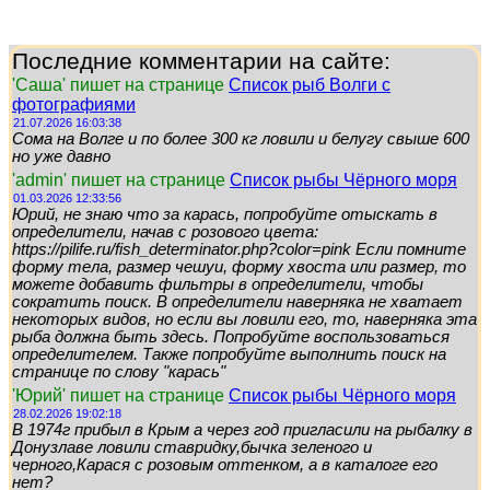
Последние комментарии на сайте:
'Саша' пишет на странице
Список рыб Волги с
фотографиями
21.07.2026 16:03:38
Сома на Волге и по более 300 кг ловили и белугу свыше 600
но уже давно
'admin' пишет на странице
Список рыбы Чёрного моря
01.03.2026 12:33:56
Юрий, не знаю что за карась, попробуйте отыскать в
определители, начав с розового цвета:
https://pilife.ru/fish_determinator.php?color=pink Если помните
форму тела, размер чешуи, форму хвоста или размер, то
можете добавить фильтры в определители, чтобы
сократить поиск. В определители наверняка не хватает
некоторых видов, но если вы ловили его, то, наверняка эта
рыба должна быть здесь. Попробуйте воспользоваться
определителем. Также попробуйте выполнить поиск на
странице по слову "карась"
'Юрий' пишет на странице
Список рыбы Чёрного моря
28.02.2026 19:02:18
В 1974г прибыл в Крым а через год пригласили на рыбалку в
Донузлаве ловили ставридку,бычка зеленого и
черного,Карася с розовым оттенком, а в каталоге его
нет?