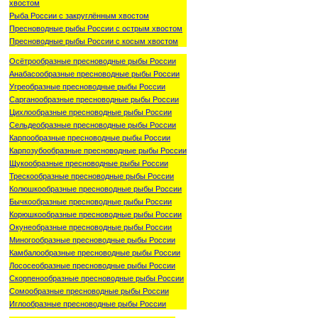
хвостом
Рыба России с закруглённым хвостом
Пресноводные рыбы России с острым хвостом
Пресноводные рыбы России с косым хвостом
Осётрообразные пресноводные рыбы России
Анабасообразные пресноводные рыбы России
Угреобразные пресноводные рыбы России
Сарганообразные пресноводные рыбы России
Цихлообразные пресноводные рыбы России
Сельдеобразные пресноводные рыбы России
Карпообразные пресноводные рыбы России
Карпозубообразные пресноводные рыбы России
Щукообразные пресноводные рыбы России
Трескообразные пресноводные рыбы России
Колюшкообразные пресноводные рыбы России
Бычкообразные пресноводные рыбы России
Корюшкообразные пресноводные рыбы России
Окунеобразные пресноводные рыбы России
Миногообразные пресноводные рыбы России
Камбалообразные пресноводные рыбы России
Лососеобразные пресноводные рыбы России
Скорпенообразные пресноводные рыбы России
Сомообразные пресноводные рыбы России
Иглообразные пресноводные рыбы России