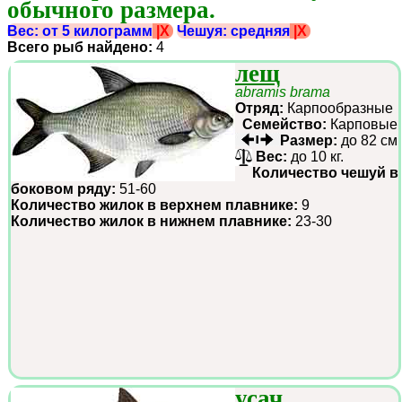
обычного размера.
Вес: от 5 килограмм
|X
Чешуя: средняя
|X
Всего рыб найдено:
4
лещ
abramis brama
Отряд:
Карпообразные
Семейство:
Карповые
Размер:
до 82 см
Вес:
до 10 кг.
Количество чешуй в
боковом ряду:
51-60
Количество жилок в верхнем плавнике:
9
Количество жилок в нижнем плавнике:
23-30
усач