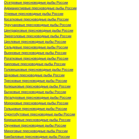
Осетровые пресноводные рыбы России
Адрианихтиевые пресноводные рыбы России
Угревые пресноводные рыбы России
Косатковые пресноводные рыбы России
Чукучановые пресноводные рыбы России
Центрарховые пресноводные рыбы России
Змееголовые пресноводные рыбы России
Цихловые пресноводные рыбы России
Сельдевые пресноводные рыбы России
Вьюновые пресноводные рыбы России
Рогатковые пресноводные рыбы России
Карповые пресноводные рыбы России
Головешковые пресноводные рыбы России
Щуковые пресноводные рыбы России
Тресковые пресноводные рыбы России
Колюшковые пресноводные рыбы России
Бычковые пресноводные рыбы России
Икталуровые пресноводные рыбы России
Мороновые пресноводные рыбы России
Гольцовые пресноводные рыбы России
Одонтобутовые пресноводные рыбы России
Корюшковые пресноводные рыбы России
Окуневые пресноводные рыбы России
Миноговые пресноводные рыбы России
Камбаловые пресноводные рыбы России