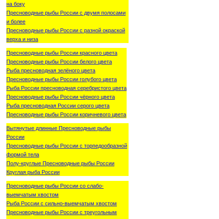
на боку
Пресноводные рыбы России с двумя полосами
и более
Пресноводные рыбы России с разной окраской
верха и низа
Пресноводные рыбы России красного цвета
Пресноводные рыбы России белого цвета
Рыба пресноводная зелёного цвета
Пресноводные рыбы России голубого цвета
Рыба России пресноводная серебристого цвета
Пресноводные рыбы России чёрного цвета
Рыба пресноводная России серого цвета
Пресноводные рыбы России коричневого цвета
Вытянутые длинные Пресноводные рыбы
России
Пресноводные рыбы России с торпедообразной
формой тела
Полу-круглые Пресноводные рыбы России
Круглая рыба России
Пресноводные рыбы России со слабо-
выемчатым хвостом
Рыба России с сильно-выемчатым хвостом
Пресноводные рыбы России с треугольным