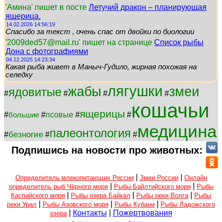
'Амина' пишет в посте
Летучий дракон – планирующая
ящерица.
14.02.2026 14:56:19
Спасибо за текст , очень спас от двойки по биологии
'2009ded57@mail.ru' пишет на странице
Список рыбы
Дона с фотографиями
04.12.2025 14:23:34
Какая рыба живет в Маныч-Гудило, жирная похожая на
селедку
лягушки
жабы
змеи
ядовитые
#
#
#
#
кошачьи
ящерицы
#
#
псовые
#
#
большие
медицина
палеонтология
безногие
#
#
#
Подпишись на новости про животных:
|
|
Определитель млекопитающих России
Змеи России
Онлайн
|
|
определитель рыб Чёрного моря
Рыбы Байлтийского моря
Рыбы
|
|
|
Каспийского моря
Рыбы озера Байкал
Рыбы реки Волга
Рыбы
|
|
|
реки Урал
Рыбы Азовского моря
Рыбы Кубани
Рыбы Ладожского
|
Контакты
|
Пожертвования
озера