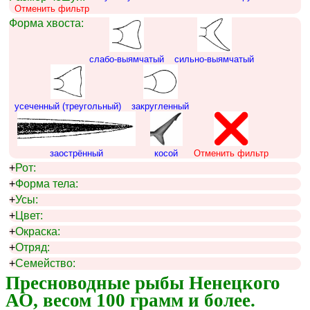
Отменить фильтр
Форма хвоста:
слабо-выямчатый
сильно-выямчатый
усеченный (треугольный)
закругленный
заострённый
косой
Отменить фильтр
+
Рот:
+
Форма тела:
+
Усы:
+
Цвет:
+
Окраска:
+
Отряд:
+
Семейство:
Пресноводные рыбы Ненецкого 
АО, весом 100 грамм и более.