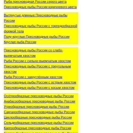
Рыба пресноводная России серого цвета
Пресноводные рыбы России коричневого цвета
Вытянутые длинные Пресноводные рыбы
России
Пресноводные рыбы России с торпедообразной
формой тела
Полу-круглые Пресноводные рыбы России
Круглая рыба России
Пресноводные рыбы России со слабо-
выемчатым хвостом
Рыба России с сильно-выемчатым хвостом
Пресноводные рыбы России с треугольным
хвостом
Рыба России с закруглённым хвостом
Пресноводные рыбы России с острым хвостом
Пресноводные рыбы России с косым хвостом
Осётрообразные пресноводные рыбы России
Анабасообразные пресноводные рыбы России
Угреобразные пресноводные рыбы России
Сарганообразные пресноводные рыбы России
Цихлообразные пресноводные рыбы России
Сельдеобразные пресноводные рыбы России
Карпообразные пресноводные рыбы России