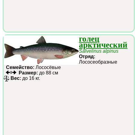
голец
арктический
Salvelinus alpinus
Отряд:
Лососеобразные
Семейство:
Лососёвые
Размер:
до 88 см
Вес:
до 16 кг.