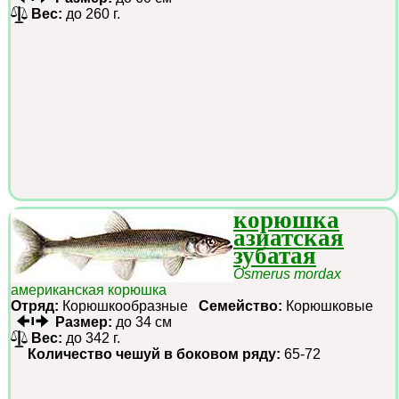
Вес:
до 260 г.
корюшка
азиатская
зубатая
Osmerus mordax
американская корюшка
Отряд:
Корюшкообразные
Семейство:
Корюшковые
Размер:
до 34 см
Вес:
до 342 г.
Количество чешуй в боковом ряду:
65-72