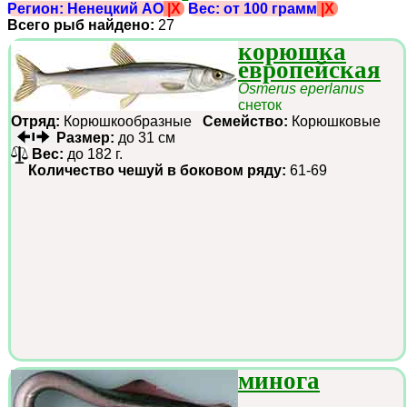
Регион: Ненецкий АО
|X
Вес: от 100 грамм
|X
Всего рыб найдено:
27
корюшка
европейская
Osmerus eperlanus
снеток
Отряд:
Корюшкообразные
Семейство:
Корюшковые
Размер:
до 31 см
Вес:
до 182 г.
Количество чешуй в боковом ряду:
61-69
минога