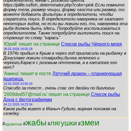
определители, начав с розового цвета:
https://pilife.ru/fish_determinator.php?color=pink Если помните
форму тела, размер чешуи, форму хвоста или размер, то
можете добавить фильтры в определители, чтобы
сократить поиск. В определители наверняка не хватает
некоторых видов, но если вы ловили его, то, наверняка эта
рыба должна быть здесь. Попробуйте воспользоваться
определителем. Также попробуйте выполнить поиск на
странице по слову "карась"
'Юрий' пишет на странице
Список рыбы Чёрного моря
28.02.2026 19:02:18
В 1974г прибыл в Крым а через год пригласили на рыбалку в
Донузлаве ловили ставридку,бычка зеленого и
черного,Карася с розовым оттенком, а в каталоге его
нет?
'Амина' пишет в посте
Летучий дракон – планирующая
ящерица.
14.02.2026 14:56:19
Спасибо за текст , очень спас от двойки по биологии
'2009ded57@mail.ru' пишет на странице
Список рыбы
Дона с фотографиями
04.12.2025 14:23:34
Какая рыба живет в Маныч-Гудило, жирная похожая на
селедку
жабы
змеи
лягушки
#
#
#
#
ядовитые