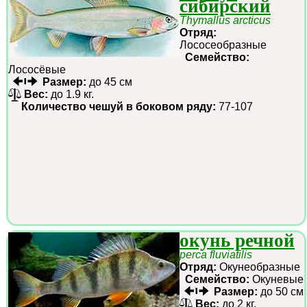
сибирский
Thymallus arcticus
Отряд:
Лососеобразные
Семейство:
Лососёвые
Размер:
до 45 см
Вес:
до 1.9 кг.
Количество чешуй в боковом ряду:
77-107
окунь речной
perca fluviatilis
Отряд:
Окунеобразные
Семейство:
Окуневые
Размер:
до 50 см
Вес:
до 2 кг.