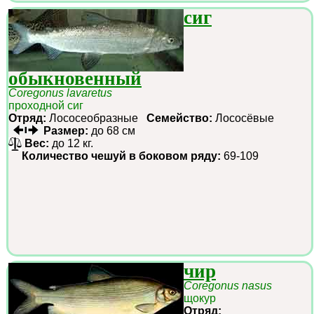
сиг
обыкновенный
Coregonus lavaretus
проходной сиг
Отряд:
Лососеобразные
Семейство:
Лососёвые
Размер:
до 68 см
Вес:
до 12 кг.
Количество чешуй в боковом ряду:
69-109
чир
Coregonus nasus
щокур
Отряд: