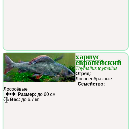
хариус
европейский
Thymallus thymallus
Отряд:
Лососеобразные
Семейство:
Лососёвые
Размер:
до 60 см
Вес:
до 6.7 кг.