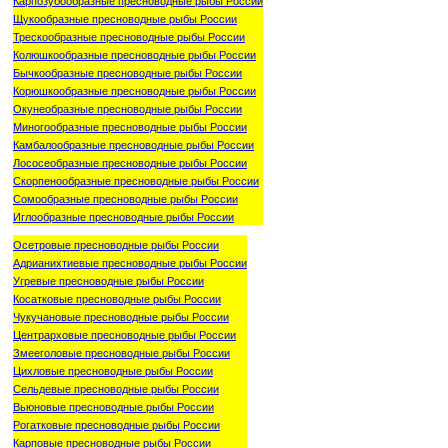
Карпозубообразные пресноводные рыбы России
Щукообразные пресноводные рыбы России
Трескообразные пресноводные рыбы России
Колюшкообразные пресноводные рыбы России
Бычкообразные пресноводные рыбы России
Корюшкообразные пресноводные рыбы России
Окунеобразные пресноводные рыбы России
Миногообразные пресноводные рыбы России
Камбалообразные пресноводные рыбы России
Лососеобразные пресноводные рыбы России
Скорпенообразные пресноводные рыбы России
Сомообразные пресноводные рыбы России
Иглообразные пресноводные рыбы России
Осетровые пресноводные рыбы России
Адрианихтиевые пресноводные рыбы России
Угревые пресноводные рыбы России
Косатковые пресноводные рыбы России
Чукучановые пресноводные рыбы России
Центрарховые пресноводные рыбы России
Змееголовые пресноводные рыбы России
Цихловые пресноводные рыбы России
Сельдевые пресноводные рыбы России
Вьюновые пресноводные рыбы России
Рогатковые пресноводные рыбы России
Карповые пресноводные рыбы России