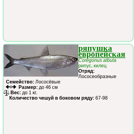
ряпушка
европейская
Coregonus albula
рипус, килец
Отряд:
Лососеобразные
Семейство:
Лососёвые
Размер:
до 46 см
Вес:
до 1 кг.
Количество чешуй в боковом ряду:
67-98