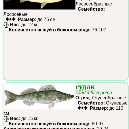
Лососеобразные
Семейство:
Лососёвые
Размер:
до 75 см
Вес:
до 12 кг.
Количество чешуй в боковом ряду:
76-107
судак
sander lucioperca
Отряд:
Окунеобразные
Семейство:
Окуневые
Размер:
до 110
см
Вес:
до 15 кг.
Количество чешуй в боковом ряду:
80-97
Количество жилок в верхнем плавнике:
19-24