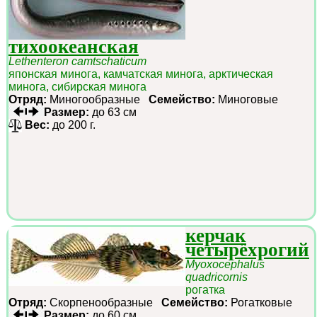
тихоокеанская
Lethenteron camtschaticum
японская минога, камчатская минога, арктическая
минога, сибирская минога
Отряд:
Миногообразные
Семейство:
Миноговые
Размер:
до 63 см
Вес:
до 200 г.
керчак
четырёхрогий
Myoxocephalus
quadricornis
рогатка
Отряд:
Скорпенообразные
Семейство:
Рогатковые
Размер:
до 60 см