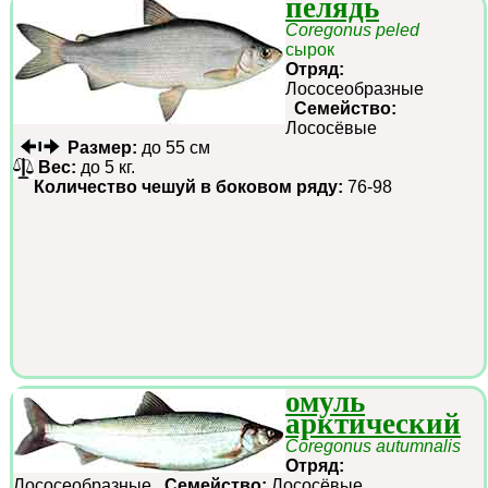
пелядь
Coregonus peled
сырок
Отряд:
Лососеобразные
Семейство:
Лососёвые
Размер:
до 55 см
Вес:
до 5 кг.
Количество чешуй в боковом ряду:
76-98
омуль
арктический
Coregonus autumnalis
Отряд:
Лососеобразные
Семейство:
Лососёвые