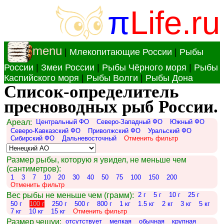
π
Life.ru
menu
|
Млекопитающие России
|
Рыбы
России
|
Змеи России
|
Рыбы Чёрного моря
|
Рыбы
Каспийского моря
|
Рыбы Волги
|
Рыбы Дона
Список-определитель
пресноводных рыб России.
Ареал:
Центральный ФО
Северо-Западный ФО
Южный ФО
Северо-Кавказский ФО
Приволжский ФО
Уральский ФО
Сибирский ФО
Дальневосточный
Отменить фильтр
Размер рыбы, которую я увидел, не меньше чем
(сантиметров):
1
3
7
10
20
30
40
50
75
100
150
200
Отменить фильтр
Вес рыбы не меньше чем (грамм):
2 г
5 г
10 г
25 г
50 г
100 г
250 г
500 г
800 г
1 кг
1.5 кг
2 кг
3 кг
5 кг
7 кг
10 кг
15 кг
Отменить фильтр
Размер чешуи:
отсутствует
мелкая
обычная
крупная