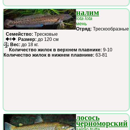
налим
lota lota
мень
Отряд:
Трескообразные
Семейство:
Тресковые
Размер:
до 120 см
Вес:
до 18 кг.
Количество жилок в верхнем плавнике:
9-10
Количество жилок в нижнем плавнике:
63-81
лосось
черноморский
salmo trutta