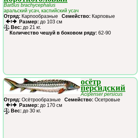
Barbus brachycephalus
аральский усач, каспийский усач
Отряд:
Карпообразные
Семейство:
Карповые
Размер:
до 103 см
Вес:
до 21 кг.
Количество чешуй в боковом ряду:
62-90
осётр
персидский
Acipenser persicus
Отряд:
Осётрообразные
Семейство:
Осетровые
Размер:
до 170 см
Вес:
до 30 кг.