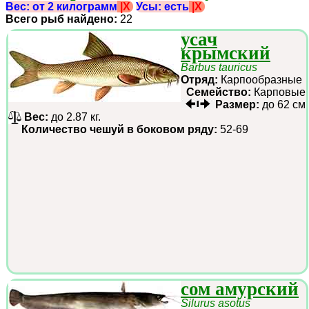
Вес: от 2 килограмм
|X
Усы: есть
|X
Всего рыб найдено:
22
усач
крымский
Barbus tauricus
Отряд:
Карпообразные
Семейство:
Карповые
Размер:
до 62 см
Вес:
до 2.87 кг.
Количество чешуй в боковом ряду:
52-69
сом амурский
Silurus asotus