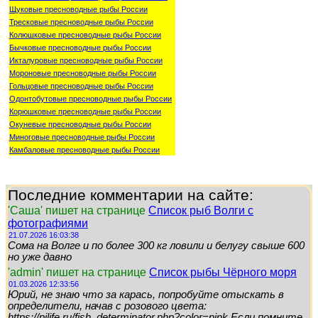
Щуковые пресноводные рыбы России
Тресковые пресноводные рыбы России
Колюшковые пресноводные рыбы России
Бычковые пресноводные рыбы России
Икталуровые пресноводные рыбы России
Мороновые пресноводные рыбы России
Гольцовые пресноводные рыбы России
Одонтобутовые пресноводные рыбы России
Корюшковые пресноводные рыбы России
Окуневые пресноводные рыбы России
Миноговые пресноводные рыбы России
Камбаловые пресноводные рыбы России
Последние комментарии на сайте:
'Саша' пишет на странице
Список рыб Волги с
фотографиями
21.07.2026 16:03:38
Сома на Волге и по более 300 кг ловили и белугу свыше 600
но уже давно
'admin' пишет на странице
Список рыбы Чёрного моря
01.03.2026 12:33:56
Юрий, не знаю что за карась, попробуйте отыскать в
определители, начав с розового цвета:
https://pilife.ru/fish_determinator.php?color=pink Если помните