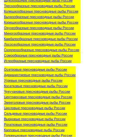
Щукообразные пресноводные рыбы России
Трескообразные пресноводные рыбы России
Колюшкообразные пресноводные рыбы России
Бычкообразные пресноводные рыбы России
Корюшкообразные пресноводные рыбы России
Окунеобразные пресноводные рыбы России
Миногообразные пресноводные рыбы России
Камбалообразные пресноводные рыбы России
Лососеобразные пресноводные рыбы России
Скорпенообразные пресноводные рыбы России
Сомообразные пресноводные рыбы России
Иглообразные пресноводные рыбы России
Осетровые пресноводные рыбы России
Адрианихтиевые пресноводные рыбы России
Угревые пресноводные рыбы России
Косатковые пресноводные рыбы России
Чукучановые пресноводные рыбы России
Центрарховые пресноводные рыбы России
Змееголовые пресноводные рыбы России
Цихловые пресноводные рыбы России
Сельдевые пресноводные рыбы России
Вьюновые пресноводные рыбы России
Рогатковые пресноводные рыбы России
Карповые пресноводные рыбы России
Головешковые пресноводные рыбы России