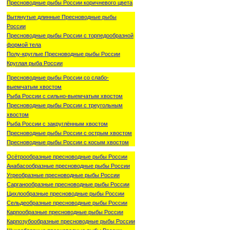
Пресноводные рыбы России коричневого цвета
Вытянутые длинные Пресноводные рыбы
России
Пресноводные рыбы России с торпедообразной
формой тела
Полу-круглые Пресноводные рыбы России
Круглая рыба России
Пресноводные рыбы России со слабо-
выемчатым хвостом
Рыба России с сильно-выемчатым хвостом
Пресноводные рыбы России с треугольным
хвостом
Рыба России с закруглённым хвостом
Пресноводные рыбы России с острым хвостом
Пресноводные рыбы России с косым хвостом
Осётрообразные пресноводные рыбы России
Анабасообразные пресноводные рыбы России
Угреобразные пресноводные рыбы России
Сарганообразные пресноводные рыбы России
Цихлообразные пресноводные рыбы России
Сельдеобразные пресноводные рыбы России
Карпообразные пресноводные рыбы России
Карпозубообразные пресноводные рыбы России