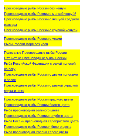
Пресноводные рыбы России без чешуи
Пресноводные рыбы России с мелкой чешуёй
Пресноводные рыбы России с чешуёй среднего
размера
Пресноводные рыбы России с крупной чешуёй
Пресноводные рыбы России с усами
Рыбы России моря без усов
Полосатые Пресноводные рыбы России
Пятнистые Пресноводные рыбы России
Рыба Российской Федерации с одной полосой
на боку
Пресноводные рыбы России с двумя полосами
и более
Пресноводные рыбы России с разной окраской
верха и низа
Пресноводные рыбы России красного цвета
Пресноводные рыбы России белого цвета
Рыба пресноводная зелёного цвета
Пресноводные рыбы России голубого цвета
Рыба России пресноводная серебристого цвета
Пресноводные рыбы России чёрного цвета
Рыба пресноводная России серого цвета