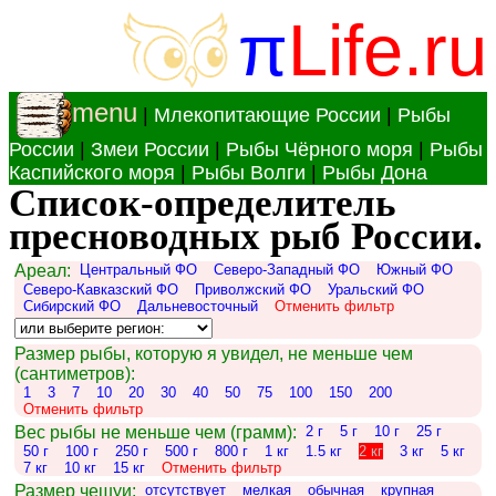
π
Life.ru
menu
|
Млекопитающие России
|
Рыбы
России
|
Змеи России
|
Рыбы Чёрного моря
|
Рыбы
Каспийского моря
|
Рыбы Волги
|
Рыбы Дона
Список-определитель
пресноводных рыб России.
Ареал:
Центральный ФО
Северо-Западный ФО
Южный ФО
Северо-Кавказский ФО
Приволжский ФО
Уральский ФО
Сибирский ФО
Дальневосточный
Отменить фильтр
Размер рыбы, которую я увидел, не меньше чем
(сантиметров):
1
3
7
10
20
30
40
50
75
100
150
200
Отменить фильтр
Вес рыбы не меньше чем (грамм):
2 г
5 г
10 г
25 г
50 г
100 г
250 г
500 г
800 г
1 кг
1.5 кг
2 кг
3 кг
5 кг
7 кг
10 кг
15 кг
Отменить фильтр
Размер чешуи:
отсутствует
мелкая
обычная
крупная