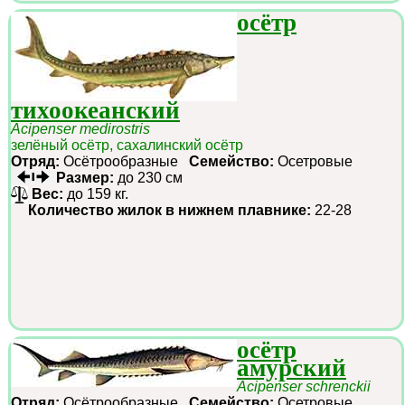
осётр
тихоокеанский
Acipenser medirostris
зелёный осётр, сахалинский осётр
Отряд:
Осётрообразные
Семейство:
Осетровые
Размер:
до 230 см
Вес:
до 159 кг.
Количество жилок в нижнем плавнике:
22-28
осётр
амурский
Acipenser schrenckii
Отряд:
Осётрообразные
Семейство:
Осетровые