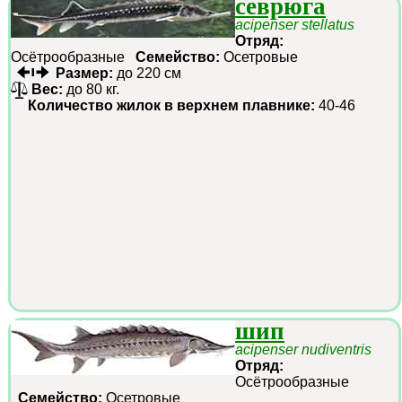
севрюга
acipenser stellatus
Отряд:
Осётрообразные
Семейство:
Осетровые
Размер:
до 220 см
Вес:
до 80 кг.
Количество жилок в верхнем плавнике:
40-46
шип
acipenser nudiventris
Отряд:
Осётрообразные
Семейство:
Осетровые