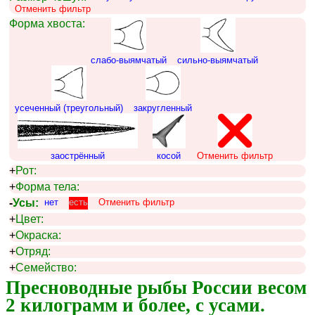
Отменить фильтр
Форма хвоста:
слабо-выямчатый
сильно-выямчатый
усеченный (треугольный)
закругленный
заострённый
косой
Отменить фильтр
+
Рот:
+
Форма тела:
-
Усы:
нет
есть
Отменить фильтр
+
Цвет:
+
Окраска:
+
Отряд:
+
Семейство:
Пресноводные рыбы России весом 
2 килограмм и более, с усами.