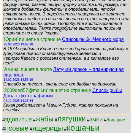
форму тела, размер чешуи, форму хвоста или размер, то
можете добавить фильтры в определители, чтобы
сократить поиск. В определители наверняка не хватает
некоторых видов, но если вы ловили его, то, наверняка эта
рыба должна быть здесь. Попробуйте воспользоваться
определителем. Также попробуйте выполнить поиск на
странице по слову "карась"
'Юрий' пишет на странице
Список рыбы Чёрного моря
28.02.2026 19:02:18
В 1974г прибыл в Крым а через год пригласили на рыбалку в
Донузлаве ловили ставридку,бычка зеленого и
черного,Карася с розовым оттенком, а в каталоге его
нет?
'Амина' пишет в посте
Летучий дракон – планирующая
ящерица.
14.02.2026 14:56:19
Спасибо за текст , очень спас от двойки по биологии
'2009ded57@mail.ru' пишет на странице
Список рыбы
Дона с фотографиями
04.12.2025 14:23:34
Какая рыба живет в Маныч-Гудило, жирная похожая на
селедку
лягушки
жабы
ядовитые
змеи
#
#
#
#
#
большие
кошачьи
ящерицы
псовые
#
#
#