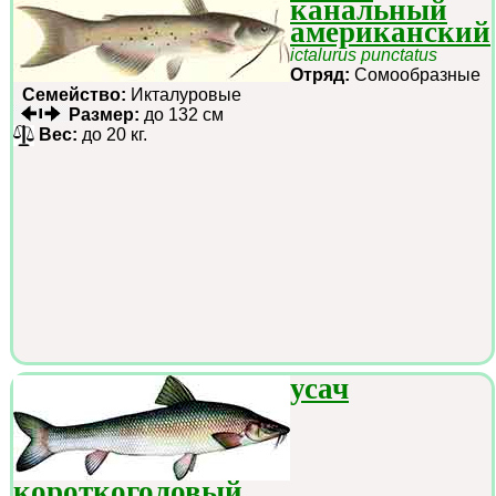
канальный
американский
ictalurus punctatus
Отряд:
Сомообразные
Семейство:
Икталуровые
Размер:
до 132 см
Вес:
до 20 кг.
усач
короткоголовый