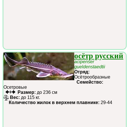
осётр русский
acipenser
gueldenstaedtii
Отряд:
Осётрообразные
Семейство:
Осетровые
Размер:
до 236 см
Вес:
до 115 кг.
Количество жилок в верхнем плавнике:
29-44