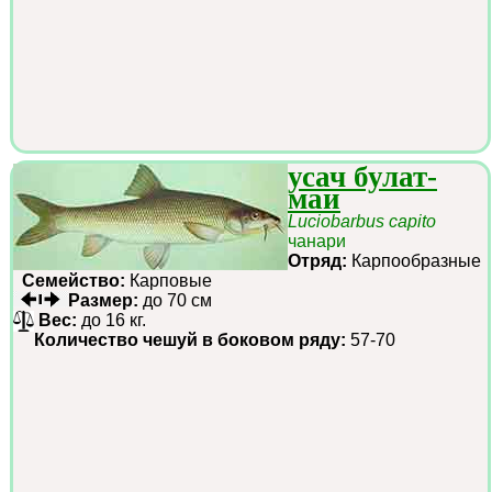
усач булат-
маи
Luciobarbus capito
чанари
Отряд:
Карпообразные
Семейство:
Карповые
Размер:
до 70 см
Вес:
до 16 кг.
Количество чешуй в боковом ряду:
57-70