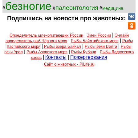
безногие
палеонтология
#
#
#
медицина
Подпишись на новости про животных:
|
|
Определитель млекопитающих России
Змеи России
Онлайн
|
|
определитель рыб Чёрного моря
Рыбы Байлтийского моря
Рыбы
|
|
|
Каспийского моря
Рыбы озера Байкал
Рыбы реки Волга
Рыбы
|
|
|
реки Урал
Рыбы Азовского моря
Рыбы Кубани
Рыбы Ладожского
|
Контакты
|
Пожертвования
озера
Сайт о животных - PiLife.ru