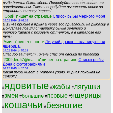
рыба должна быть здесь. Попробуйте воспользоваться
определителем. Также попробуйте выполнить поиск на
странице по слову "карась"
'Юрий' пишет на странице
Список рыбы Чёрного моря
28.02.2026 19:02:18
В 1974г прибыл в Крым а через год пригласили на рыбалку в
Донузлаве ловили ставридку,бычка зеленого и
черного,Карася с розовым оттенком, а в каталоге его
нет?
'Амина' пишет в посте
Летучий дракон – планирующая
ящерица.
14.02.2026 14:56:19
Спасибо за текст , очень спас от двойки по биологии
'2009ded57@mail.ru' пишет на странице
Список рыбы
Дона с фотографиями
04.12.2025 14:23:34
Какая рыба живет в Маныч-Гудило, жирная похожая на
селедку
ядовитые
жабы
лягушки
#
#
#
ящерицы
змеи
псовые
большие
#
#
#
#
кошачьи
безногие
#
#