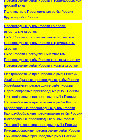
Пресноводные рыбы России с торпедообразной
формой тела
Полу-круглые Пресноводные рыбы России
Круглая рыба России
Пресноводные рыбы России со слабо-
выемчатым хвостом
Рыба России с сильно-выемчатым хвостом
Пресноводные рыбы России с треугольным
хвостом
Рыба России с закруглённым хвостом
Пресноводные рыбы России с острым хвостом
Пресноводные рыбы России с косым хвостом
Осётрообразные пресноводные рыбы России
Анабасообразные пресноводные рыбы России
Угреобразные пресноводные рыбы России
Сарганообразные пресноводные рыбы России
Цихлообразные пресноводные рыбы России
Сельдеобразные пресноводные рыбы России
Карпообразные пресноводные рыбы России
Карпозубообразные пресноводные рыбы России
Щукообразные пресноводные рыбы России
Трескообразные пресноводные рыбы России
Колюшкообразные пресноводные рыбы России
Бычкообразные пресноводные рыбы России