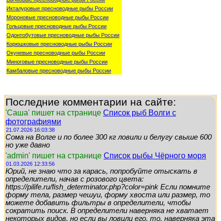
Икталуровые пресноводные рыбы России
Мороновые пресноводные рыбы России
Гольцовые пресноводные рыбы России
Одонтобутовые пресноводные рыбы России
Корюшковые пресноводные рыбы России
Окуневые пресноводные рыбы России
Миноговые пресноводные рыбы России
Камбаловые пресноводные рыбы России
Последние комментарии на сайте:
'Саша' пишет на странице
Список рыб Волги с
фотографиями
21.07.2026 16:03:38
Сома на Волге и по более 300 кг ловили и белугу свыше 600
но уже давно
'admin' пишет на странице
Список рыбы Чёрного моря
01.03.2026 12:33:56
Юрий, не знаю что за карась, попробуйте отыскать в
определители, начав с розового цвета:
https://pilife.ru/fish_determinator.php?color=pink Если помните
форму тела, размер чешуи, форму хвоста или размер, то
можете добавить фильтры в определители, чтобы
сократить поиск. В определители наверняка не хватает
некоторых видов, но если вы ловили его, то, наверняка эта