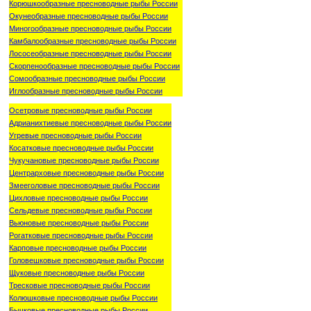
Корюшкообразные пресноводные рыбы России
Окунеобразные пресноводные рыбы России
Миногообразные пресноводные рыбы России
Камбалообразные пресноводные рыбы России
Лососеобразные пресноводные рыбы России
Скорпенообразные пресноводные рыбы России
Сомообразные пресноводные рыбы России
Иглообразные пресноводные рыбы России
Осетровые пресноводные рыбы России
Адрианихтиевые пресноводные рыбы России
Угревые пресноводные рыбы России
Косатковые пресноводные рыбы России
Чукучановые пресноводные рыбы России
Центрарховые пресноводные рыбы России
Змееголовые пресноводные рыбы России
Цихловые пресноводные рыбы России
Сельдевые пресноводные рыбы России
Вьюновые пресноводные рыбы России
Рогатковые пресноводные рыбы России
Карповые пресноводные рыбы России
Головешковые пресноводные рыбы России
Щуковые пресноводные рыбы России
Тресковые пресноводные рыбы России
Колюшковые пресноводные рыбы России
Бычковые пресноводные рыбы России