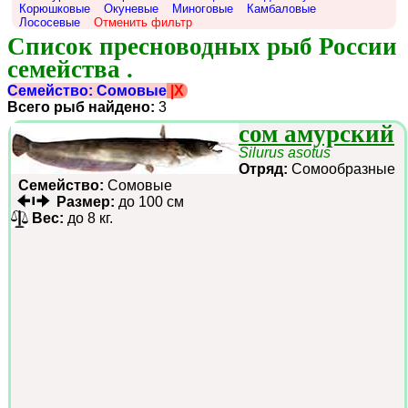
Корюшковые
Окуневые
Миноговые
Камбаловые
Лососевые
Отменить фильтр
Список пресноводных рыб России 
семейства .
Семейство: Сомовые
|X
Всего рыб найдено:
3
сом амурский
Silurus asotus
Отряд:
Сомообразные
Семейство:
Сомовые
Размер:
до 100 см
Вес:
до 8 кг.