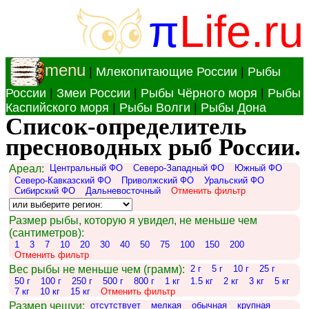
π
Life.ru
menu
|
Млекопитающие России
|
Рыбы
России
|
Змеи России
|
Рыбы Чёрного моря
|
Рыбы
Каспийского моря
|
Рыбы Волги
|
Рыбы Дона
Список-определитель
пресноводных рыб России.
Ареал:
Центральный ФО
Северо-Западный ФО
Южный ФО
Северо-Кавказский ФО
Приволжский ФО
Уральский ФО
Сибирский ФО
Дальневосточный
Отменить фильтр
Размер рыбы, которую я увидел, не меньше чем
(сантиметров):
1
3
7
10
20
30
40
50
75
100
150
200
Отменить фильтр
Вес рыбы не меньше чем (грамм):
2 г
5 г
10 г
25 г
50 г
100 г
250 г
500 г
800 г
1 кг
1.5 кг
2 кг
3 кг
5 кг
7 кг
10 кг
15 кг
Отменить фильтр
Размер чешуи:
отсутствует
мелкая
обычная
крупная