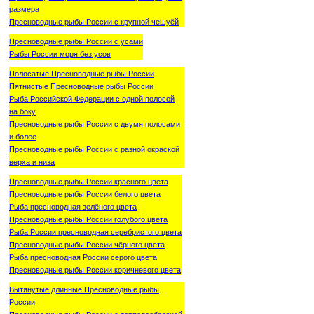
размера
Пресноводные рыбы России с крупной чешуёй
Пресноводные рыбы России с усами
Рыбы России моря без усов
Полосатые Пресноводные рыбы России
Пятнистые Пресноводные рыбы России
Рыба Российской Федерации с одной полосой
на боку
Пресноводные рыбы России с двумя полосами
и более
Пресноводные рыбы России с разной окраской
верха и низа
Пресноводные рыбы России красного цвета
Пресноводные рыбы России белого цвета
Рыба пресноводная зелёного цвета
Пресноводные рыбы России голубого цвета
Рыба России пресноводная серебристого цвета
Пресноводные рыбы России чёрного цвета
Рыба пресноводная России серого цвета
Пресноводные рыбы России коричневого цвета
Вытянутые длинные Пресноводные рыбы
России