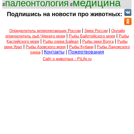
медицина
палеонтология
#
#
Подпишись на новости про животных:
|
|
Определитель млекопитающих России
Змеи России
Онлайн
|
|
определитель рыб Чёрного моря
Рыбы Байлтийского моря
Рыбы
|
|
|
Каспийского моря
Рыбы озера Байкал
Рыбы реки Волга
Рыбы
|
|
|
реки Урал
Рыбы Азовского моря
Рыбы Кубани
Рыбы Ладожского
|
Контакты
|
Пожертвования
озера
Сайт о животных - PiLife.ru