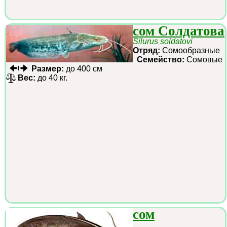
сом Солдатова
Silurus soldatovi
Отряд:
Сомообразные
Семейство:
Сомовые
Размер:
до 400 см
Вес:
до 40 кг.
сом