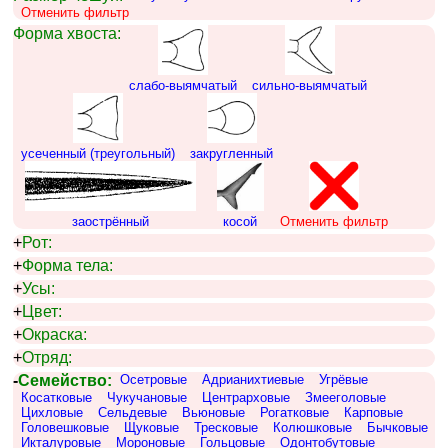
Отменить фильтр
Форма хвоста:
слабо-выямчатый
сильно-выямчатый
усеченный (треугольный)
закругленный
заострённый
косой
Отменить фильтр
+
Рот:
+
Форма тела:
+
Усы:
+
Цвет:
+
Окраска:
+
Отряд:
-
Семейство:
Осетровые
Адрианихтиевые
Угрёвые
Косатковые
Чукучановые
Центрарховые
Змееголовые
Цихловые
Сельдевые
Вьюновые
Рогатковые
Карповые
Головешковые
Щуковые
Тресковые
Колюшковые
Бычковые
Икталуровые
Мороновые
Гольцовые
Одонтобутовые