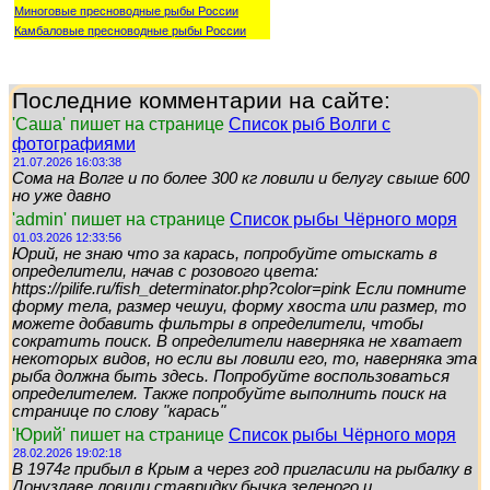
Миноговые пресноводные рыбы России
Камбаловые пресноводные рыбы России
Последние комментарии на сайте:
'Саша' пишет на странице
Список рыб Волги с
фотографиями
21.07.2026 16:03:38
Сома на Волге и по более 300 кг ловили и белугу свыше 600
но уже давно
'admin' пишет на странице
Список рыбы Чёрного моря
01.03.2026 12:33:56
Юрий, не знаю что за карась, попробуйте отыскать в
определители, начав с розового цвета:
https://pilife.ru/fish_determinator.php?color=pink Если помните
форму тела, размер чешуи, форму хвоста или размер, то
можете добавить фильтры в определители, чтобы
сократить поиск. В определители наверняка не хватает
некоторых видов, но если вы ловили его, то, наверняка эта
рыба должна быть здесь. Попробуйте воспользоваться
определителем. Также попробуйте выполнить поиск на
странице по слову "карась"
'Юрий' пишет на странице
Список рыбы Чёрного моря
28.02.2026 19:02:18
В 1974г прибыл в Крым а через год пригласили на рыбалку в
Донузлаве ловили ставридку,бычка зеленого и