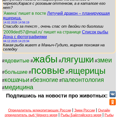
черного,Карася с розовым оттенком, а в каталоге его
нет?
'Амина' пишет в посте
Летучий дракон – планирующая
ящерица.
14.02.2026 14:56:19
Спасибо за текст , очень спас от двойки по биологии
'2009ded57@mail.ru' пишет на странице
Список рыбы
Дона с фотографиями
04.12.2025 14:23:34
Какая рыба живет в Маныч-Гудило, жирная похожая на
селедку
жабы
лягушки
змеи
ядовитые
#
#
#
#
псовые
ящерицы
большие
#
#
#
кошачьи
безногие
палеонтология
#
#
#
медицина
#
Подпишись на новости про животных:
|
|
Определитель млекопитающих России
Змеи России
Онлайн
|
|
определитель рыб Чёрного моря
Рыбы Байлтийского моря
Рыбы