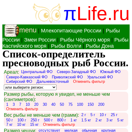
π
Life.ru
menu
|
Млекопитающие России
|
Рыбы
России
|
Змеи России
|
Рыбы Чёрного моря
|
Рыбы
Каспийского моря
|
Рыбы Волги
|
Рыбы Дона
Список-определитель
пресноводных рыб России.
Ареал:
Центральный ФО
Северо-Западный ФО
Южный ФО
Северо-Кавказский ФО
Приволжский ФО
Уральский ФО
Сибирский ФО
Дальневосточный
Отменить фильтр
Размер рыбы, которую я увидел, не меньше чем
(сантиметров):
1
3
7
10
20
30
40
50
75
100
150
200
Отменить фильтр
Вес рыбы не меньше чем (грамм):
2 г
5 г
10 г
25 г
50 г
100 г
250 г
500 г
800 г
1 кг
1.5 кг
2 кг
3 кг
5 кг
7 кг
10 кг
15 кг
Отменить фильтр
Размер чешуи:
отсутствует
мелкая
обычная
крупная