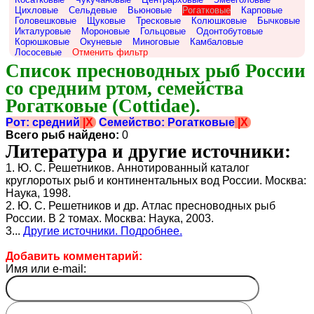
Цихловые
Сельдевые
Вьюновые
Рогатковые
Карповые
Головешковые
Щуковые
Тресковые
Колюшковые
Бычковые
Икталуровые
Мороновые
Гольцовые
Одонтобутовые
Корюшковые
Окуневые
Миноговые
Камбаловые
Лососевые
Отменить фильтр
Список пресноводных рыб России 
со средним ртом, семейства 
Рогатковые (Cottidae).
Рот: средний
|X
Семейство: Рогатковые
|X
Всего рыб найдено:
0
Литература и другие источники:
1. Ю. С. Решетников. Аннотированный каталог
круглоротых рыб и континентальных вод России. Москва:
Наука, 1998.
2. Ю. С. Решетников и др. Атлас пресноводных рыб
России. В 2 томах. Москва: Наука, 2003.
3...
Другие источники. Подробнее.
Добавить комментарий:
Имя или e-mail: