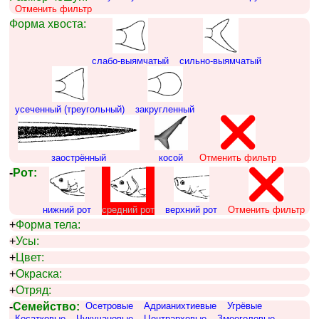
Отменить фильтр
Форма хвоста:
слабо-выямчатый
сильно-выямчатый
усеченный (треугольный)
закругленный
заострённый
косой
Отменить фильтр
-
Рот:
нижний рот
средний рот
верхний рот
Отменить фильтр
+
Форма тела:
+
Усы:
+
Цвет:
+
Окраска:
+
Отряд:
-
Семейство:
Осетровые
Адрианихтиевые
Угрёвые
Косатковые
Чукучановые
Центрарховые
Змееголовые