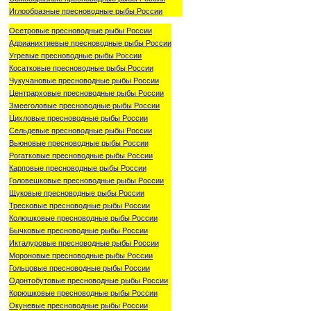
Иглообразные пресноводные рыбы России
Осетровые пресноводные рыбы России
Адрианихтиевые пресноводные рыбы России
Угревые пресноводные рыбы России
Косатковые пресноводные рыбы России
Чукучановые пресноводные рыбы России
Центрарховые пресноводные рыбы России
Змееголовые пресноводные рыбы России
Цихловые пресноводные рыбы России
Сельдевые пресноводные рыбы России
Вьюновые пресноводные рыбы России
Рогатковые пресноводные рыбы России
Карповые пресноводные рыбы России
Головешковые пресноводные рыбы России
Щуковые пресноводные рыбы России
Тресковые пресноводные рыбы России
Колюшковые пресноводные рыбы России
Бычковые пресноводные рыбы России
Икталуровые пресноводные рыбы России
Мороновые пресноводные рыбы России
Гольцовые пресноводные рыбы России
Одонтобутовые пресноводные рыбы России
Корюшковые пресноводные рыбы России
Окуневые пресноводные рыбы России