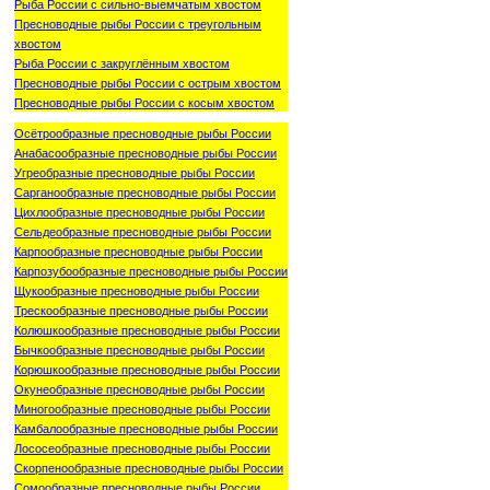
Рыба России с сильно-выемчатым хвостом
Пресноводные рыбы России с треугольным
хвостом
Рыба России с закруглённым хвостом
Пресноводные рыбы России с острым хвостом
Пресноводные рыбы России с косым хвостом
Осётрообразные пресноводные рыбы России
Анабасообразные пресноводные рыбы России
Угреобразные пресноводные рыбы России
Сарганообразные пресноводные рыбы России
Цихлообразные пресноводные рыбы России
Сельдеобразные пресноводные рыбы России
Карпообразные пресноводные рыбы России
Карпозубообразные пресноводные рыбы России
Щукообразные пресноводные рыбы России
Трескообразные пресноводные рыбы России
Колюшкообразные пресноводные рыбы России
Бычкообразные пресноводные рыбы России
Корюшкообразные пресноводные рыбы России
Окунеобразные пресноводные рыбы России
Миногообразные пресноводные рыбы России
Камбалообразные пресноводные рыбы России
Лососеобразные пресноводные рыбы России
Скорпенообразные пресноводные рыбы России
Сомообразные пресноводные рыбы России