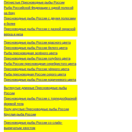
Пятнистые Пресноводные рыбы России
Рыба Российской Федерации с одной полосой
на боку
Пресноводные рыбы России с двумя полосами
и более
Пресноводные рыбы России с разной окраской
верха и низа
Пресноводные рыбы России красного цвета
Пресноводные рыбы России белого цвета
Рыба пресноводная зелёного цвета
Пресноводные рыбы России голубого цвета
Рыба России пресноводная серебристого цвета
Пресноводные рыбы России чёрного цвета
Рыба пресноводная России серого цвета
Пресноводные рыбы России коричневого цвета
Вытянутые длинные Пресноводные рыбы
России
Пресноводные рыбы России с торпедообразной
формой тела
Полу-круглые Пресноводные рыбы России
Круглая рыба России
Пресноводные рыбы России со слабо-
выемчатым хвостом