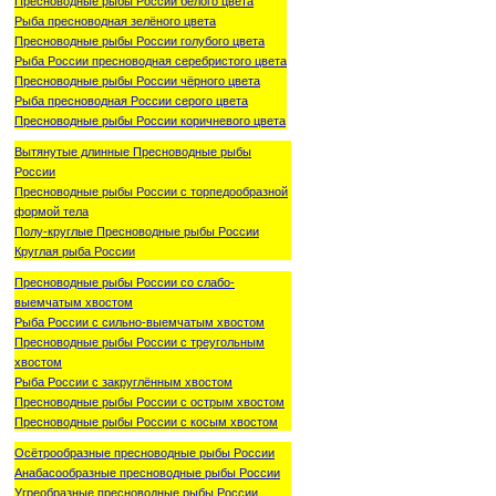
Пресноводные рыбы России белого цвета
Рыба пресноводная зелёного цвета
Пресноводные рыбы России голубого цвета
Рыба России пресноводная серебристого цвета
Пресноводные рыбы России чёрного цвета
Рыба пресноводная России серого цвета
Пресноводные рыбы России коричневого цвета
Вытянутые длинные Пресноводные рыбы
России
Пресноводные рыбы России с торпедообразной
формой тела
Полу-круглые Пресноводные рыбы России
Круглая рыба России
Пресноводные рыбы России со слабо-
выемчатым хвостом
Рыба России с сильно-выемчатым хвостом
Пресноводные рыбы России с треугольным
хвостом
Рыба России с закруглённым хвостом
Пресноводные рыбы России с острым хвостом
Пресноводные рыбы России с косым хвостом
Осётрообразные пресноводные рыбы России
Анабасообразные пресноводные рыбы России
Угреобразные пресноводные рыбы России