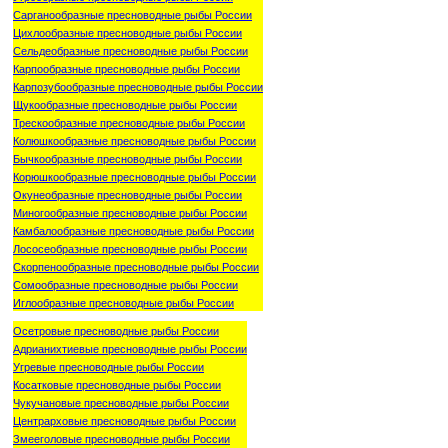
Сарганообразные пресноводные рыбы России
Цихлообразные пресноводные рыбы России
Сельдеобразные пресноводные рыбы России
Карпообразные пресноводные рыбы России
Карпозубообразные пресноводные рыбы России
Щукообразные пресноводные рыбы России
Трескообразные пресноводные рыбы России
Колюшкообразные пресноводные рыбы России
Бычкообразные пресноводные рыбы России
Корюшкообразные пресноводные рыбы России
Окунеобразные пресноводные рыбы России
Миногообразные пресноводные рыбы России
Камбалообразные пресноводные рыбы России
Лососеобразные пресноводные рыбы России
Скорпенообразные пресноводные рыбы России
Сомообразные пресноводные рыбы России
Иглообразные пресноводные рыбы России
Осетровые пресноводные рыбы России
Адрианихтиевые пресноводные рыбы России
Угревые пресноводные рыбы России
Косатковые пресноводные рыбы России
Чукучановые пресноводные рыбы России
Центрарховые пресноводные рыбы России
Змееголовые пресноводные рыбы России