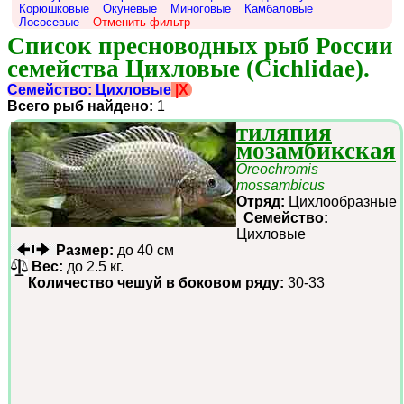
Корюшковые
Окуневые
Миноговые
Камбаловые
Лососевые
Отменить фильтр
Список пресноводных рыб России 
семейства Цихловые (Cichlidae).
Семейство: Цихловые
|X
Всего рыб найдено:
1
тиляпия
мозамбикская
Oreochromis
mossambicus
Отряд:
Цихлообразные
Семейство:
Цихловые
Размер:
до 40 см
Вес:
до 2.5 кг.
Количество чешуй в боковом ряду:
30-33