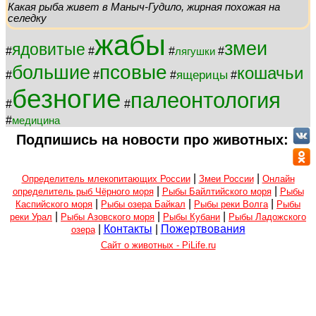
Какая рыба живет в Маныч-Гудило, жирная похожая на
селедку
жабы
змеи
ядовитые
#
#
#
#
лягушки
псовые
большие
кошачьи
ящерицы
#
#
#
#
безногие
палеонтология
#
#
#
медицина
Подпишись на новости про животных:
|
|
Определитель млекопитающих России
Змеи России
Онлайн
|
|
определитель рыб Чёрного моря
Рыбы Байлтийского моря
Рыбы
|
|
|
Каспийского моря
Рыбы озера Байкал
Рыбы реки Волга
Рыбы
|
|
|
реки Урал
Рыбы Азовского моря
Рыбы Кубани
Рыбы Ладожского
|
Контакты
|
Пожертвования
озера
Сайт о животных - PiLife.ru