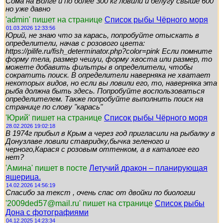
Сома на Волге и по более 300 кг ловили и белугу свыше 600
но уже давно
'admin' пишет на странице
Список рыбы Чёрного моря
01.03.2026 12:33:56
Юрий, не знаю что за карась, попробуйте отыскать в
определители, начав с розового цвета:
https://pilife.ru/fish_determinator.php?color=pink Если помните
форму тела, размер чешуи, форму хвоста или размер, то
можете добавить фильтры в определители, чтобы
сократить поиск. В определители наверняка не хватает
некоторых видов, но если вы ловили его, то, наверняка эта
рыба должна быть здесь. Попробуйте воспользоваться
определителем. Также попробуйте выполнить поиск на
странице по слову "карась"
'Юрий' пишет на странице
Список рыбы Чёрного моря
28.02.2026 19:02:18
В 1974г прибыл в Крым а через год пригласили на рыбалку в
Донузлаве ловили ставридку,бычка зеленого и
черного,Карася с розовым оттенком, а в каталоге его
нет?
'Амина' пишет в посте
Летучий дракон – планирующая
ящерица.
14.02.2026 14:56:19
Спасибо за текст , очень спас от двойки по биологии
'2009ded57@mail.ru' пишет на странице
Список рыбы
Дона с фотографиями
04.12.2025 14:23:34