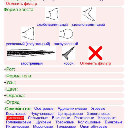
Отменить фильтр
Форма хвоста:
слабо-выямчатый
сильно-выямчатый
усеченный (треугольный)
закругленный
заострённый
косой
Отменить фильтр
+
Рот:
+
Форма тела:
+
Усы:
+
Цвет:
+
Окраска:
+
Отряд:
-
Семейство:
Осетровые
Адрианихтиевые
Угрёвые
Косатковые
Чукучановые
Центрарховые
Змееголовые
Цихловые
Сельдевые
Вьюновые
Рогатковые
Карповые
Головешковые
Щуковые
Тресковые
Колюшковые
Бычковые
Икталуровые
Мороновые
Гольцовые
Одонтобутовые