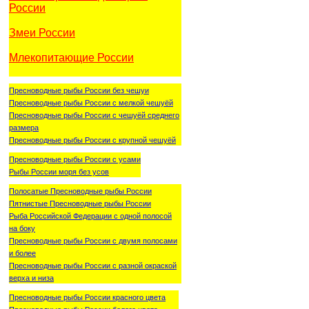
России
Змеи России
Млекопитающие России
Пресноводные рыбы России без чешуи
Пресноводные рыбы России с мелкой чешуёй
Пресноводные рыбы России с чешуёй среднего
размера
Пресноводные рыбы России с крупной чешуёй
Пресноводные рыбы России с усами
Рыбы России моря без усов
Полосатые Пресноводные рыбы России
Пятнистые Пресноводные рыбы России
Рыба Российской Федерации с одной полосой
на боку
Пресноводные рыбы России с двумя полосами
и более
Пресноводные рыбы России с разной окраской
верха и низа
Пресноводные рыбы России красного цвета