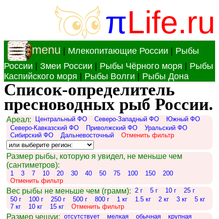
π
Life.ru
menu
|
Млекопитающие России
|
Рыбы
России
|
Змеи России
|
Рыбы Чёрного моря
|
Рыбы
Каспийского моря
|
Рыбы Волги
|
Рыбы Дона
Список-определитель
пресноводных рыб России.
Ареал:
Центральный ФО
Северо-Западный ФО
Южный ФО
Северо-Кавказский ФО
Приволжский ФО
Уральский ФО
Сибирский ФО
Дальневосточный
Отменить фильтр
Размер рыбы, которую я увидел, не меньше чем
(сантиметров):
1
3
7
10
20
30
40
50
75
100
150
200
Отменить фильтр
Вес рыбы не меньше чем (грамм):
2 г
5 г
10 г
25 г
50 г
100 г
250 г
500 г
800 г
1 кг
1.5 кг
2 кг
3 кг
5 кг
7 кг
10 кг
15 кг
Отменить фильтр
Размер чешуи:
отсутствует
мелкая
обычная
крупная