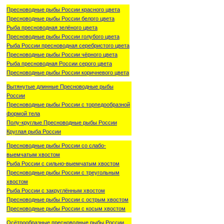
Пресноводные рыбы России красного цвета
Пресноводные рыбы России белого цвета
Рыба пресноводная зелёного цвета
Пресноводные рыбы России голубого цвета
Рыба России пресноводная серебристого цвета
Пресноводные рыбы России чёрного цвета
Рыба пресноводная России серого цвета
Пресноводные рыбы России коричневого цвета
Вытянутые длинные Пресноводные рыбы
России
Пресноводные рыбы России с торпедообразной
формой тела
Полу-круглые Пресноводные рыбы России
Круглая рыба России
Пресноводные рыбы России со слабо-
выемчатым хвостом
Рыба России с сильно-выемчатым хвостом
Пресноводные рыбы России с треугольным
хвостом
Рыба России с закруглённым хвостом
Пресноводные рыбы России с острым хвостом
Пресноводные рыбы России с косым хвостом
Осётрообразные пресноводные рыбы России