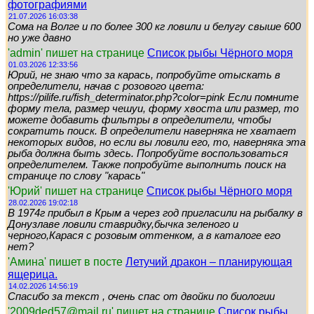
фотографиями
21.07.2026 16:03:38
Сома на Волге и по более 300 кг ловили и белугу свыше 600
но уже давно
'admin' пишет на странице
Список рыбы Чёрного моря
01.03.2026 12:33:56
Юрий, не знаю что за карась, попробуйте отыскать в
определители, начав с розового цвета:
https://pilife.ru/fish_determinator.php?color=pink Если помните
форму тела, размер чешуи, форму хвоста или размер, то
можете добавить фильтры в определители, чтобы
сократить поиск. В определители наверняка не хватает
некоторых видов, но если вы ловили его, то, наверняка эта
рыба должна быть здесь. Попробуйте воспользоваться
определителем. Также попробуйте выполнить поиск на
странице по слову "карась"
'Юрий' пишет на странице
Список рыбы Чёрного моря
28.02.2026 19:02:18
В 1974г прибыл в Крым а через год пригласили на рыбалку в
Донузлаве ловили ставридку,бычка зеленого и
черного,Карася с розовым оттенком, а в каталоге его
нет?
'Амина' пишет в посте
Летучий дракон – планирующая
ящерица.
14.02.2026 14:56:19
Спасибо за текст , очень спас от двойки по биологии
'2009ded57@mail.ru' пишет на странице
Список рыбы