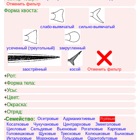
Отменить фильтр
Форма хвоста:
слабо-выямчатый
сильно-выямчатый
усеченный (треугольный)
закругленный
заострённый
косой
Отменить фильтр
+
Рот:
+
Форма тела:
+
Усы:
+
Цвет:
+
Окраска:
+
Отряд:
-
Семейство:
Осетровые
Адрианихтиевые
Угрёвые
Косатковые
Чукучановые
Центрарховые
Змееголовые
Цихловые
Сельдевые
Вьюновые
Рогатковые
Карповые
Головешковые
Щуковые
Тресковые
Колюшковые
Бычковые
Икталуровые
Мороновые
Гольцовые
Одонтобутовые