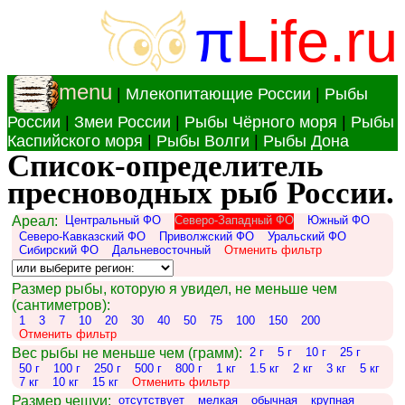
π
Life.ru
menu
|
Млекопитающие России
|
Рыбы
России
|
Змеи России
|
Рыбы Чёрного моря
|
Рыбы
Каспийского моря
|
Рыбы Волги
|
Рыбы Дона
Список-определитель
пресноводных рыб России.
Ареал:
Центральный ФО
Северо-Западный ФО
Южный ФО
Северо-Кавказский ФО
Приволжский ФО
Уральский ФО
Сибирский ФО
Дальневосточный
Отменить фильтр
Размер рыбы, которую я увидел, не меньше чем
(сантиметров):
1
3
7
10
20
30
40
50
75
100
150
200
Отменить фильтр
Вес рыбы не меньше чем (грамм):
2 г
5 г
10 г
25 г
50 г
100 г
250 г
500 г
800 г
1 кг
1.5 кг
2 кг
3 кг
5 кг
7 кг
10 кг
15 кг
Отменить фильтр
Размер чешуи:
отсутствует
мелкая
обычная
крупная