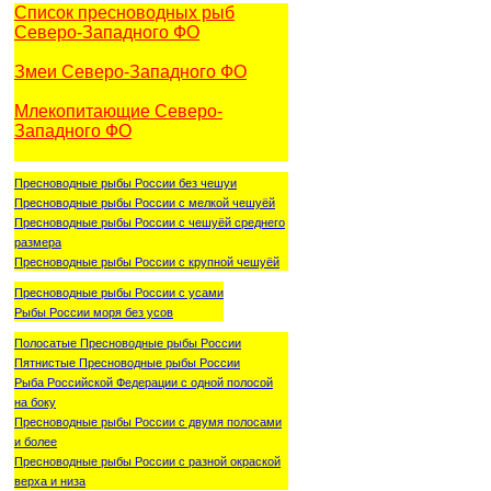
Список пресноводных рыб
Северо-Западного ФО
Змеи Северо-Западного ФО
Млекопитающие Северо-
Западного ФО
Пресноводные рыбы России без чешуи
Пресноводные рыбы России с мелкой чешуёй
Пресноводные рыбы России с чешуёй среднего
размера
Пресноводные рыбы России с крупной чешуёй
Пресноводные рыбы России с усами
Рыбы России моря без усов
Полосатые Пресноводные рыбы России
Пятнистые Пресноводные рыбы России
Рыба Российской Федерации с одной полосой
на боку
Пресноводные рыбы России с двумя полосами
и более
Пресноводные рыбы России с разной окраской
верха и низа