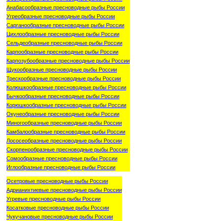
Анабасообразные пресноводные рыбы России
Угреобразные пресноводные рыбы России
Сарганообразные пресноводные рыбы России
Цихлообразные пресноводные рыбы России
Сельдеобразные пресноводные рыбы России
Карпообразные пресноводные рыбы России
Карпозубообразные пресноводные рыбы России
Щукообразные пресноводные рыбы России
Трескообразные пресноводные рыбы России
Колюшкообразные пресноводные рыбы России
Бычкообразные пресноводные рыбы России
Корюшкообразные пресноводные рыбы России
Окунеобразные пресноводные рыбы России
Миногообразные пресноводные рыбы России
Камбалообразные пресноводные рыбы России
Лососеобразные пресноводные рыбы России
Скорпенообразные пресноводные рыбы России
Сомообразные пресноводные рыбы России
Иглообразные пресноводные рыбы России
Осетровые пресноводные рыбы России
Адрианихтиевые пресноводные рыбы России
Угревые пресноводные рыбы России
Косатковые пресноводные рыбы России
Чукучановые пресноводные рыбы России