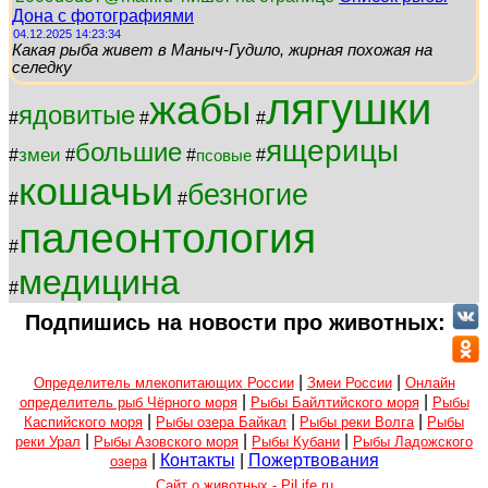
Дона с фотографиями
04.12.2025 14:23:34
Какая рыба живет в Маныч-Гудило, жирная похожая на
селедку
лягушки
жабы
ядовитые
#
#
#
ящерицы
большие
змеи
#
#
#
#
псовые
кошачьи
безногие
#
#
палеонтология
#
медицина
#
Подпишись на новости про животных:
|
|
Определитель млекопитающих России
Змеи России
Онлайн
|
|
определитель рыб Чёрного моря
Рыбы Байлтийского моря
Рыбы
|
|
|
Каспийского моря
Рыбы озера Байкал
Рыбы реки Волга
Рыбы
|
|
|
реки Урал
Рыбы Азовского моря
Рыбы Кубани
Рыбы Ладожского
|
Контакты
|
Пожертвования
озера
Сайт о животных - PiLife.ru