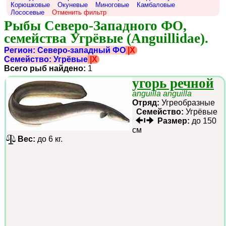
Корюшковые
Окуневые
Миноговые
Камбаловые
Лососевые
Отменить фильтр
Рыбы Северо-Западного ФО, 
семейства Угрёвые (Anguillidae).
Регион: Северо-западный ФО
|X
Семейство: Угрёвые
|X
Всего рыб найдено:
1
угорь речной
anguilla anguilla
Отряд:
Угреобразные
Семейство:
Угрёвые
Размер:
до 150
см
Вес:
до 6 кг.