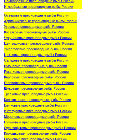
Сомообразные пресноводные рыбы России
Иглообразные пресноводные рыбы России
Осетровые пресноводные рыбы России
Адрианихтиевые пресноводные рыбы России
Угревые пресноводные рыбы России
Косатковые пресноводные рыбы России
Чукучановые пресноводные рыбы России
Центрарховые пресноводные рыбы России
Змееголовые пресноводные рыбы России
Цихловые пресноводные рыбы России
Сельдевые пресноводные рыбы России
Вьюновые пресноводные рыбы России
Рогатковые пресноводные рыбы России
Карповые пресноводные рыбы России
Головешковые пресноводные рыбы России
Щуковые пресноводные рыбы России
Тресковые пресноводные рыбы России
Колюшковые пресноводные рыбы России
Бычковые пресноводные рыбы России
Икталуровые пресноводные рыбы России
Мороновые пресноводные рыбы России
Гольцовые пресноводные рыбы России
Одонтобутовые пресноводные рыбы России
Корюшковые пресноводные рыбы России
Окуневые пресноводные рыбы России