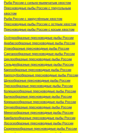
Рыба России с сильно-выемчатым хвостом
Пресноводные рыбы России с треугольным
хвостом
Рыба России с закруглённым хвостом
Пресноводные рыбы России с острым хвостом
Пресноводные рыбы России с косым хвостом
Осётрообразные пресноводные рыбы России
Анабасообразные пресноводные рыбы России
Угреобразные пресноводные рыбы России
Сарганообразные пресноводные рыбы России
Цихлообразные пресноводные рыбы России
Сельдеобразные пресноводные рыбы России
Карпообразные пресноводные рыбы России
Карпозубообразные пресноводные рыбы России
Щукообразные пресноводные рыбы России
Трескообразные пресноводные рыбы России
Колюшкообразные пресноводные рыбы России
Бычкообразные пресноводные рыбы России
Корюшкообразные пресноводные рыбы России
Окунеобразные пресноводные рыбы России
Миногообразные пресноводные рыбы России
Камбалообразные пресноводные рыбы России
Лососеобразные пресноводные рыбы России
Скорпенообразные пресноводные рыбы России