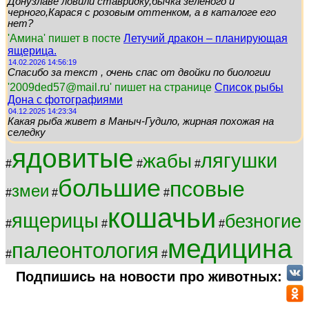
Донузлаве ловили ставридку,бычка зеленого и
черного,Карася с розовым оттенком, а в каталоге его
нет?
'Амина' пишет в посте
Летучий дракон – планирующая
ящерица.
14.02.2026 14:56:19
Спасибо за текст , очень спас от двойки по биологии
'2009ded57@mail.ru' пишет на странице
Список рыбы
Дона с фотографиями
04.12.2025 14:23:34
Какая рыба живет в Маныч-Гудило, жирная похожая на
селедку
ядовитые
лягушки
жабы
#
#
#
большие
псовые
змеи
#
#
#
кошачьи
ящерицы
безногие
#
#
#
медицина
палеонтология
#
#
Подпишись на новости про животных: