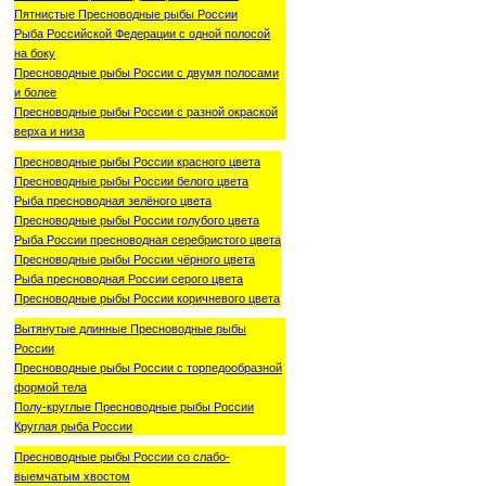
Пятнистые Пресноводные рыбы России
Рыба Российской Федерации с одной полосой
на боку
Пресноводные рыбы России с двумя полосами
и более
Пресноводные рыбы России с разной окраской
верха и низа
Пресноводные рыбы России красного цвета
Пресноводные рыбы России белого цвета
Рыба пресноводная зелёного цвета
Пресноводные рыбы России голубого цвета
Рыба России пресноводная серебристого цвета
Пресноводные рыбы России чёрного цвета
Рыба пресноводная России серого цвета
Пресноводные рыбы России коричневого цвета
Вытянутые длинные Пресноводные рыбы
России
Пресноводные рыбы России с торпедообразной
формой тела
Полу-круглые Пресноводные рыбы России
Круглая рыба России
Пресноводные рыбы России со слабо-
выемчатым хвостом