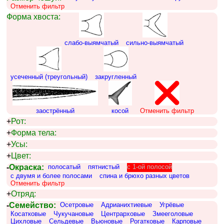
Отменить фильтр
Форма хвоста:
слабо-выямчатый
сильно-выямчатый
усеченный (треугольный)
закругленный
заострённый
косой
Отменить фильтр
+
Рот:
+
Форма тела:
+
Усы:
+
Цвет:
-
Окраска:
полосатый
пятнистый
c 1-ой полосой
с двумя и более полосами
спина и брюхо разных цветов
Отменить фильтр
+
Отряд:
-
Семейство:
Осетровые
Адрианихтиевые
Угрёвые
Косатковые
Чукучановые
Центрарховые
Змееголовые
Цихловые
Сельдевые
Вьюновые
Рогатковые
Карповые