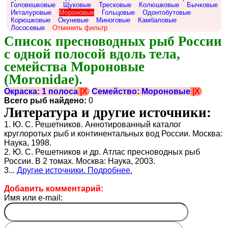
Головешковые
Щуковые
Тресковые
Колюшковые
Бычковые
Икталуровые
Мороновые
Гольцовые
Одонтобутовые
Корюшковые
Окуневые
Миноговые
Камбаловые
Лососевые
Отменить фильтр
Список пресноводных рыб России 
с одной полосой вдоль тела, 
семейства Мороновые 
(Moronidae).
Окраска: 1 полоса
|X
Семейство: Мороновые
|X
Всего рыб найдено:
0
Литература и другие источники:
1. Ю. С. Решетников. Аннотированный каталог
круглоротых рыб и континентальных вод России. Москва:
Наука, 1998.
2. Ю. С. Решетников и др. Атлас пресноводных рыб
России. В 2 томах. Москва: Наука, 2003.
3...
Другие источники. Подробнее.
Добавить комментарий:
Имя или e-mail: