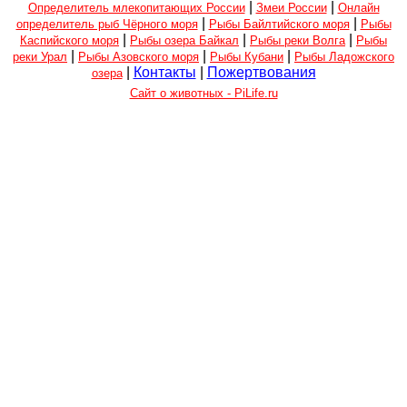
|
|
Определитель млекопитающих России
Змеи России
Онлайн
|
|
определитель рыб Чёрного моря
Рыбы Байлтийского моря
Рыбы
|
|
|
Каспийского моря
Рыбы озера Байкал
Рыбы реки Волга
Рыбы
|
|
|
реки Урал
Рыбы Азовского моря
Рыбы Кубани
Рыбы Ладожского
|
Контакты
|
Пожертвования
озера
Сайт о животных - PiLife.ru