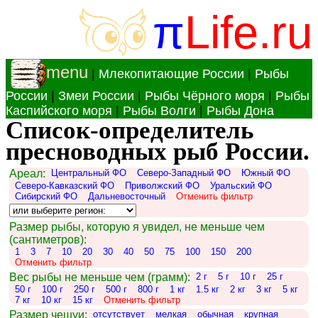
π
Life.ru
menu
|
Млекопитающие России
|
Рыбы
России
|
Змеи России
|
Рыбы Чёрного моря
|
Рыбы
Каспийского моря
|
Рыбы Волги
|
Рыбы Дона
Список-определитель
пресноводных рыб России.
Ареал:
Центральный ФО
Северо-Западный ФО
Южный ФО
Северо-Кавказский ФО
Приволжский ФО
Уральский ФО
Сибирский ФО
Дальневосточный
Отменить фильтр
Размер рыбы, которую я увидел, не меньше чем
(сантиметров):
1
3
7
10
20
30
40
50
75
100
150
200
Отменить фильтр
Вес рыбы не меньше чем (грамм):
2 г
5 г
10 г
25 г
50 г
100 г
250 г
500 г
800 г
1 кг
1.5 кг
2 кг
3 кг
5 кг
7 кг
10 кг
15 кг
Отменить фильтр
Размер чешуи:
отсутствует
мелкая
обычная
крупная