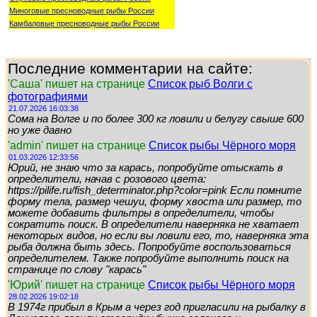
Миноговые пресноводные рыбы России
Камбаловые пресноводные рыбы России
Последние комментарии на сайте:
'Саша' пишет на странице
Список рыб Волги с
фотографиями
21.07.2026 16:03:38
Сома на Волге и по более 300 кг ловили и белугу свыше 600
но уже давно
'admin' пишет на странице
Список рыбы Чёрного моря
01.03.2026 12:33:56
Юрий, не знаю что за карась, попробуйте отыскать в
определители, начав с розового цвета:
https://pilife.ru/fish_determinator.php?color=pink Если помните
форму тела, размер чешуи, форму хвоста или размер, то
можете добавить фильтры в определители, чтобы
сократить поиск. В определители наверняка не хватает
некоторых видов, но если вы ловили его, то, наверняка эта
рыба должна быть здесь. Попробуйте воспользоваться
определителем. Также попробуйте выполнить поиск на
странице по слову "карась"
'Юрий' пишет на странице
Список рыбы Чёрного моря
28.02.2026 19:02:18
В 1974г прибыл в Крым а через год пригласили на рыбалку в