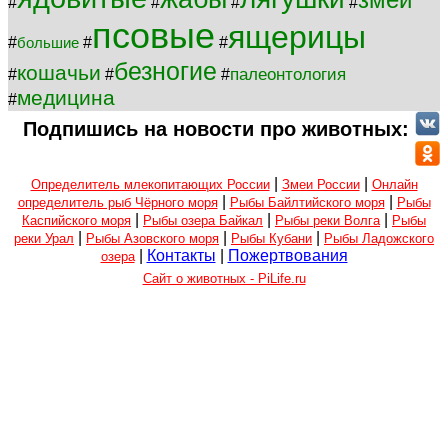
#
#
#
#
псовые
ящерицы
#
#
#
большие
безногие
кошачьи
палеонтология
#
#
#
медицина
#
Подпишись на новости про животных:
|
|
Определитель млекопитающих России
Змеи России
Онлайн
|
|
определитель рыб Чёрного моря
Рыбы Байлтийского моря
Рыбы
|
|
|
Каспийского моря
Рыбы озера Байкал
Рыбы реки Волга
Рыбы
|
|
|
реки Урал
Рыбы Азовского моря
Рыбы Кубани
Рыбы Ладожского
|
Контакты
|
Пожертвования
озера
Сайт о животных - PiLife.ru