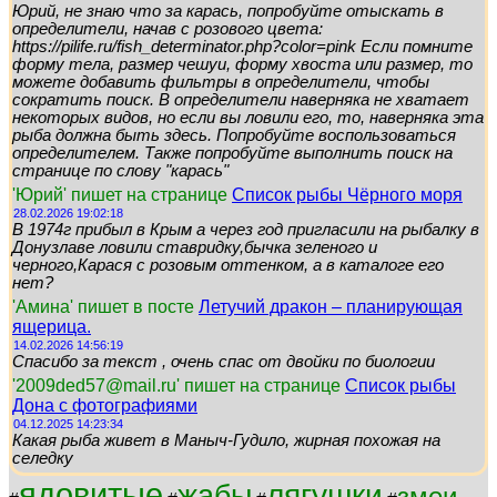
Юрий, не знаю что за карась, попробуйте отыскать в
определители, начав с розового цвета:
https://pilife.ru/fish_determinator.php?color=pink Если помните
форму тела, размер чешуи, форму хвоста или размер, то
можете добавить фильтры в определители, чтобы
сократить поиск. В определители наверняка не хватает
некоторых видов, но если вы ловили его, то, наверняка эта
рыба должна быть здесь. Попробуйте воспользоваться
определителем. Также попробуйте выполнить поиск на
странице по слову "карась"
'Юрий' пишет на странице
Список рыбы Чёрного моря
28.02.2026 19:02:18
В 1974г прибыл в Крым а через год пригласили на рыбалку в
Донузлаве ловили ставридку,бычка зеленого и
черного,Карася с розовым оттенком, а в каталоге его
нет?
'Амина' пишет в посте
Летучий дракон – планирующая
ящерица.
14.02.2026 14:56:19
Спасибо за текст , очень спас от двойки по биологии
'2009ded57@mail.ru' пишет на странице
Список рыбы
Дона с фотографиями
04.12.2025 14:23:34
Какая рыба живет в Маныч-Гудило, жирная похожая на
селедку
ядовитые
лягушки
жабы
змеи