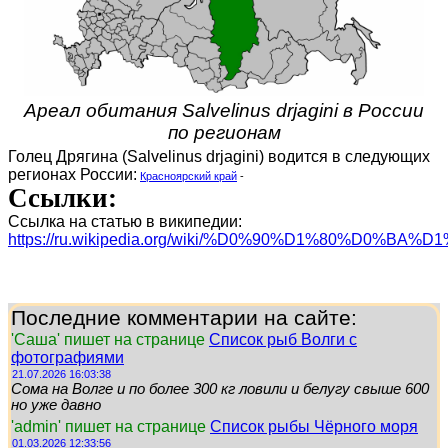
Ареал обитания Salvelinus drjagini в России
по регионам
Голец Дрягина (Salvelinus drjagini) водится в следующих
регионах России:
Красноярский край
-
Ссылки:
Ссылка на статью в википедии:
https://ru.wikipedia.org/wiki/%D0%90%D1%80%D0%
Последние комментарии на сайте:
'Саша' пишет на странице
Список рыб Волги с
фотографиями
21.07.2026 16:03:38
Сома на Волге и по более 300 кг ловили и белугу свыше 600
но уже давно
'admin' пишет на странице
Список рыбы Чёрного моря
01.03.2026 12:33:56