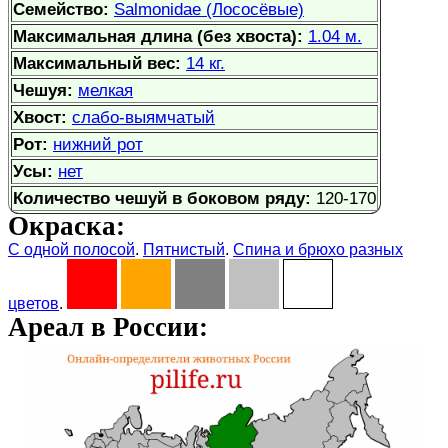
Семейство:
Salmonidae (Лососёвые)
Максимальная длина (без хвоста):
1.04 м.
Максимальный вес:
14 кг.
Чешуя:
мелкая
Хвост:
слабо-выямчатый
Рот:
нижний рот
Усы:
нет
Количество чешуй в боковом ряду:
120-170
Окраска:
С одной полосой
.
Пятнистый
.
Спина и брюхо разных
цветов
.
Ареал в России: