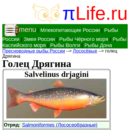
π
Life.ru
menu
|
Млекопитающие России
|
Рыбы
России
|
Змеи России
|
Рыбы Чёрного моря
|
Рыбы
Каспийского моря
|
Рыбы Волги
|
Рыбы Дона
Пресноводные рыбы России
-->
Лососёвые
--> голец
Дрягина
Голец Дрягина
Salvelinus drjagini
Отряд:
Salmoniformes (Лососеобразные)