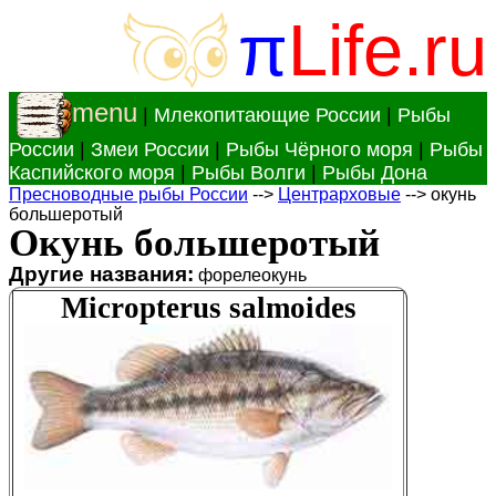
π
Life.ru
menu
|
Млекопитающие России
|
Рыбы
России
|
Змеи России
|
Рыбы Чёрного моря
|
Рыбы
Каспийского моря
|
Рыбы Волги
|
Рыбы Дона
Пресноводные рыбы России
-->
Центрарховые
--> окунь
большеротый
Окунь большеротый
Другие названия:
форелеокунь
Micropterus salmoides