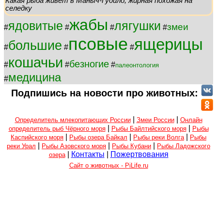
Какая рыба живет в Маныч-Гудило, жирная похожая на
селедку
жабы
ядовитые
лягушки
змеи
#
#
#
#
псовые
ящерицы
большие
#
#
#
кошачьи
безногие
#
#
#
палеонтология
медицина
#
Подпишись на новости про животных:
|
|
Определитель млекопитающих России
Змеи России
Онлайн
|
|
определитель рыб Чёрного моря
Рыбы Байлтийского моря
Рыбы
|
|
|
Каспийского моря
Рыбы озера Байкал
Рыбы реки Волга
Рыбы
|
|
|
реки Урал
Рыбы Азовского моря
Рыбы Кубани
Рыбы Ладожского
|
Контакты
|
Пожертвования
озера
Сайт о животных - PiLife.ru