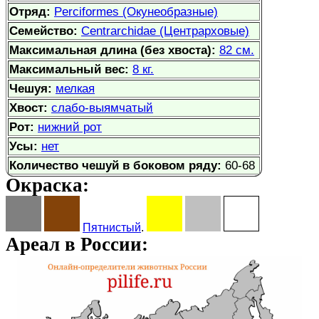
Отряд:
Perciformes (Окунеобразные)
Семейство:
Centrarchidae (Центрарховые)
Максимальная длина (без хвоста):
82 см.
Максимальный вес:
8 кг.
Чешуя:
мелкая
Хвост:
слабо-выямчатый
Рот:
нижний рот
Усы:
нет
Количество чешуй в боковом ряду:
60-68
Окраска:
Пятнистый
.
Ареал в России: