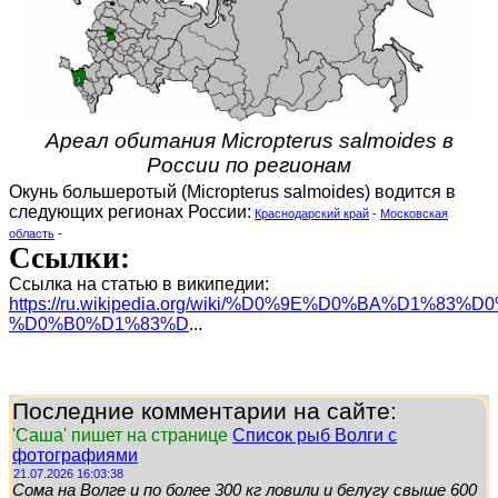
Ареал обитания Micropterus salmoides в
России по регионам
Окунь большеротый (Micropterus salmoides) водится в
следующих регионах России:
Краснодарский край
-
Московская
область
-
Ссылки:
Ссылка на статью в википедии:
https://ru.wikipedia.org/wiki/%D0%9E%D0%BA%D1%83
%D0%B0%D1%83%D
...
Последние комментарии на сайте:
'Саша' пишет на странице
Список рыб Волги с
фотографиями
21.07.2026 16:03:38
Сома на Волге и по более 300 кг ловили и белугу свыше 600