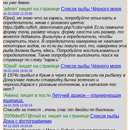
но уже давно
'admin' пишет на странице
Список рыбы Чёрного моря
01.03.2026 12:33:56
Юрий, не знаю что за карась, попробуйте отыскать в
определители, начав с розового цвета:
https://pilife.ru/fish_determinator.php?color=pink Если помните
форму тела, размер чешуи, форму хвоста или размер, то
можете добавить фильтры в определители, чтобы
сократить поиск. В определители наверняка не хватает
некоторых видов, но если вы ловили его, то, наверняка эта
рыба должна быть здесь. Попробуйте воспользоваться
определителем. Также попробуйте выполнить поиск на
странице по слову "карась"
'Юрий' пишет на странице
Список рыбы Чёрного моря
28.02.2026 19:02:18
В 1974г прибыл в Крым а через год пригласили на рыбалку в
Донузлаве ловили ставридку,бычка зеленого и
черного,Карася с розовым оттенком, а в каталоге его
нет?
'Амина' пишет в посте
Летучий дракон – планирующая
ящерица.
14.02.2026 14:56:19
Спасибо за текст , очень спас от двойки по биологии
'2009ded57@mail.ru' пишет на странице
Список рыбы
Дона с фотографиями
04.12.2025 14:23:34