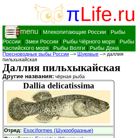
π
Life.ru
menu
|
Млекопитающие России
|
Рыбы
России
|
Змеи России
|
Рыбы Чёрного моря
|
Рыбы
Каспийского моря
|
Рыбы Волги
|
Рыбы Дона
Пресноводные рыбы России
-->
Щуковые
--> даллия
пильхыкайская
Даллия пильхыкайская
Другие названия:
чёрная рыба
Dallia delicatissima
Отряд:
Esociformes (Щукообразные)