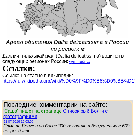
Ареал обитания Dallia delicatissima в России
по регионам
Даллия пильхыкайская (Dallia delicatissima) водится в
следующих регионах России:
Чукотский АО
-
Ссылки:
Ссылка на статью в википедии:
https://ru.wikipedia.org/wiki/%D0%9F%D0%B8%D0%
Последние комментарии на сайте:
'Саша' пишет на странице
Список рыб Волги с
фотографиями
21.07.2026 16:03:38
Сома на Волге и по более 300 кг ловили и белугу свыше 600
но уже давно