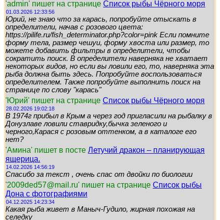
'admin' пишет на странице
Список рыбы Чёрного моря
01.03.2026 12:33:56
Юрий, не знаю что за карась, попробуйте отыскать в
определители, начав с розового цвета:
https://pilife.ru/fish_determinator.php?color=pink Если помните
форму тела, размер чешуи, форму хвоста или размер, то
можете добавить фильтры в определители, чтобы
сократить поиск. В определители наверняка не хватает
некоторых видов, но если вы ловили его, то, наверняка эта
рыба должна быть здесь. Попробуйте воспользоваться
определителем. Также попробуйте выполнить поиск на
странице по слову "карась"
'Юрий' пишет на странице
Список рыбы Чёрного моря
28.02.2026 19:02:18
В 1974г прибыл в Крым а через год пригласили на рыбалку в
Донузлаве ловили ставридку,бычка зеленого и
черного,Карася с розовым оттенком, а в каталоге его
нет?
'Амина' пишет в посте
Летучий дракон – планирующая
ящерица.
14.02.2026 14:56:19
Спасибо за текст , очень спас от двойки по биологии
'2009ded57@mail.ru' пишет на странице
Список рыбы
Дона с фотографиями
04.12.2025 14:23:34
Какая рыба живет в Маныч-Гудило, жирная похожая на
селедку