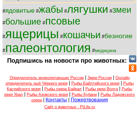
лягушки
жабы
змеи
ядовитые
#
#
#
#
псовые
большие
#
#
ящерицы
кошачьи
безногие
#
#
#
палеонтология
#
#
медицина
Подпишись на новости про животных:
|
|
Определитель млекопитающих России
Змеи России
Онлайн
|
|
определитель рыб Чёрного моря
Рыбы Байлтийского моря
Рыбы
|
|
|
Каспийского моря
Рыбы озера Байкал
Рыбы реки Волга
Рыбы
|
|
|
реки Урал
Рыбы Азовского моря
Рыбы Кубани
Рыбы Ладожского
|
Контакты
|
Пожертвования
озера
Сайт о животных - PiLife.ru