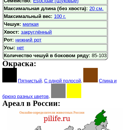
Семейство:
Esocidae (Щуковые)
Максимальная длина (без хвоста):
20 см.
Максимальный вес:
100 г.
Чешуя:
мелкая
Хвост:
закруглённый
Рот:
нижний рот
Усы:
нет
Количество чешуй в боковом ряду:
85-103
Окраска:
Пятнистый
.
С одной полосой
.
Спина и
брюхо разных цветов
.
Ареал в России: