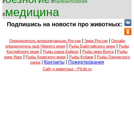
#
#
палеонтология
медицина
#
Подпишись на новости про животных:
|
|
Определитель млекопитающих России
Змеи России
Онлайн
|
|
определитель рыб Чёрного моря
Рыбы Байлтийского моря
Рыбы
|
|
|
Каспийского моря
Рыбы озера Байкал
Рыбы реки Волга
Рыбы
|
|
|
реки Урал
Рыбы Азовского моря
Рыбы Кубани
Рыбы Ладожского
|
Контакты
|
Пожертвования
озера
Сайт о животных - PiLife.ru