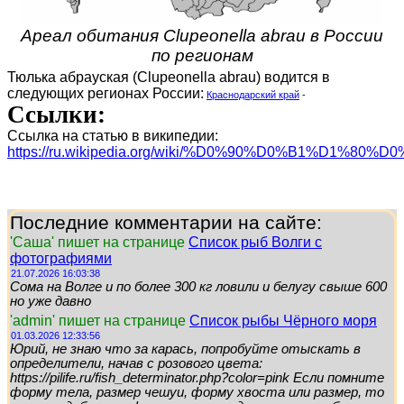
Ареал обитания Clupeonella abrau в России
по регионам
Тюлька абрауская (Clupeonella abrau) водится в
следующих регионах России:
Краснодарский край
-
Ссылки:
Ссылка на статью в википедии:
https://ru.wikipedia.org/wiki/%D0%90%D0%B1%D1%
Последние комментарии на сайте:
'Саша' пишет на странице
Список рыб Волги с
фотографиями
21.07.2026 16:03:38
Сома на Волге и по более 300 кг ловили и белугу свыше 600
но уже давно
'admin' пишет на странице
Список рыбы Чёрного моря
01.03.2026 12:33:56
Юрий, не знаю что за карась, попробуйте отыскать в
определители, начав с розового цвета:
https://pilife.ru/fish_determinator.php?color=pink Если помните
форму тела, размер чешуи, форму хвоста или размер, то