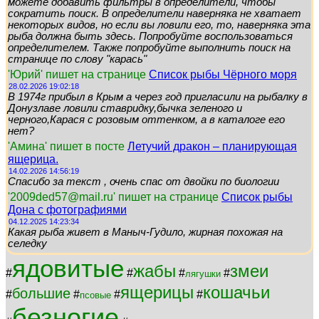
можете добавить фильтры в определители, чтобы
сократить поиск. В определители наверняка не хватает
некоторых видов, но если вы ловили его, то, наверняка эта
рыба должна быть здесь. Попробуйте воспользоваться
определителем. Также попробуйте выполнить поиск на
странице по слову "карась"
'Юрий' пишет на странице
Список рыбы Чёрного моря
28.02.2026 19:02:18
В 1974г прибыл в Крым а через год пригласили на рыбалку в
Донузлаве ловили ставридку,бычка зеленого и
черного,Карася с розовым оттенком, а в каталоге его
нет?
'Амина' пишет в посте
Летучий дракон – планирующая
ящерица.
14.02.2026 14:56:19
Спасибо за текст , очень спас от двойки по биологии
'2009ded57@mail.ru' пишет на странице
Список рыбы
Дона с фотографиями
04.12.2025 14:23:34
Какая рыба живет в Маныч-Гудило, жирная похожая на
селедку
ядовитые
жабы
змеи
#
#
#
#
лягушки
ящерицы
кошачьи
большие
#
#
#
#
псовые
безногие