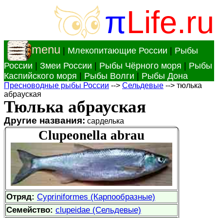
π
Life.ru
menu
|
Млекопитающие России
|
Рыбы
России
|
Змеи России
|
Рыбы Чёрного моря
|
Рыбы
Каспийского моря
|
Рыбы Волги
|
Рыбы Дона
Пресноводные рыбы России
-->
Сельдевые
--> тюлька
абрауская
Тюлька абрауская
Другие названия:
сарделька
Clupeonella abrau
Отряд:
Cypriniformes (Карпообразные)
Семейство:
clupeidae (Сельдевые)