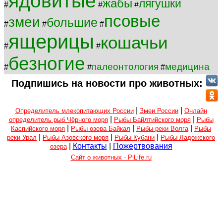
ядовитые
жабы
лягушки
#
#
#
псовые
змеи
большие
#
#
#
ящерицы
кошачьи
#
#
безногие
палеонтология
медицина
#
#
#
Подпишись на новости про животных:
|
|
Определитель млекопитающих России
Змеи России
Онлайн
|
|
определитель рыб Чёрного моря
Рыбы Байлтийского моря
Рыбы
|
|
|
Каспийского моря
Рыбы озера Байкал
Рыбы реки Волга
Рыбы
|
|
|
реки Урал
Рыбы Азовского моря
Рыбы Кубани
Рыбы Ладожского
|
Контакты
|
Пожертвования
озера
Сайт о животных - PiLife.ru