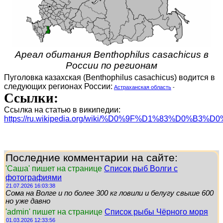
Ареал обитания Benthophilus casachicus в
России по регионам
Пуголовка казахская (Benthophilus casachicus) водится в
следующих регионах России:
Астраханская область
-
Ссылки:
Ссылка на статью в википедии:
https://ru.wikipedia.org/wiki/%D0%9F%D1%83%D0%
Последние комментарии на сайте:
'Саша' пишет на странице
Список рыб Волги с
фотографиями
21.07.2026 16:03:38
Сома на Волге и по более 300 кг ловили и белугу свыше 600
но уже давно
'admin' пишет на странице
Список рыбы Чёрного моря
01.03.2026 12:33:56