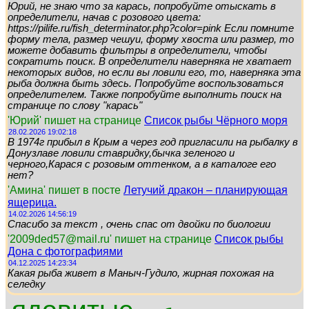
Юрий, не знаю что за карась, попробуйте отыскать в
определители, начав с розового цвета:
https://pilife.ru/fish_determinator.php?color=pink Если помните
форму тела, размер чешуи, форму хвоста или размер, то
можете добавить фильтры в определители, чтобы
сократить поиск. В определители наверняка не хватает
некоторых видов, но если вы ловили его, то, наверняка эта
рыба должна быть здесь. Попробуйте воспользоваться
определителем. Также попробуйте выполнить поиск на
странице по слову "карась"
'Юрий' пишет на странице
Список рыбы Чёрного моря
28.02.2026 19:02:18
В 1974г прибыл в Крым а через год пригласили на рыбалку в
Донузлаве ловили ставридку,бычка зеленого и
черного,Карася с розовым оттенком, а в каталоге его
нет?
'Амина' пишет в посте
Летучий дракон – планирующая
ящерица.
14.02.2026 14:56:19
Спасибо за текст , очень спас от двойки по биологии
'2009ded57@mail.ru' пишет на странице
Список рыбы
Дона с фотографиями
04.12.2025 14:23:34
Какая рыба живет в Маныч-Гудило, жирная похожая на
селедку