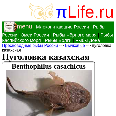
π
Life.ru
menu
|
Млекопитающие России
|
Рыбы
России
|
Змеи России
|
Рыбы Чёрного моря
|
Рыбы
Каспийского моря
|
Рыбы Волги
|
Рыбы Дона
Пресноводные рыбы России
-->
Бычковые
--> пуголовка
казахская
Пуголовка казахская
Benthophilus casachicus