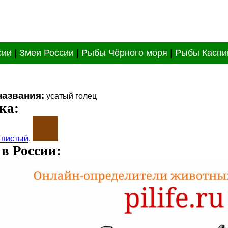
сии
|
Змеи России
|
Рыбы Чёрного моря
|
Рыбы Каспи
названия:
усатый голец
ка:
тнистый
.
в России: