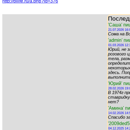
http://pilife.ru/a.php?id=376
Послед
'Саша' пи
21.07.2026 16:
Сома на Во
'admin' п
01.03.2026 12:
Юрий, не 
розового цв
тела, раз
определит
некоторых 
здесь. По
выполнить 
'Юрий' пи
28.02.2026 19:
В 1974г пр
ставридку,
нет?
'Амина' п
14.02.2026 14:
Спасибо за
'2009ded5
04.12.2025 14: