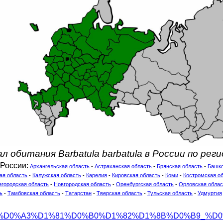
л обитания Barbatula barbatula в России по рег
 России:
Архангельская область
-
Астраханская область
-
Брянская область
-
Башко
ая область
-
Калужская область
-
Карелия
-
Кировская область
-
Коми
-
Костромская о
городская область
-
Новгородская область
-
Оренбургская область
-
Орловская облас
ь
-
Тамбовская область
-
Татарстан
-
Тверская область
-
Тульская область
-
Удмуртия
org/wiki/%D0%A3%D1%81%D0%B0%D1%82%D1%8B%D0%B9_%