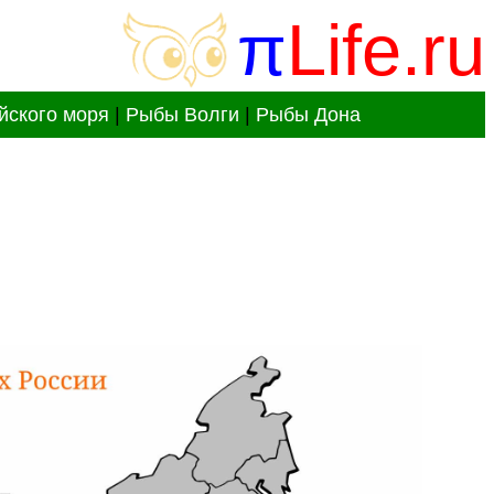
π
Life.ru
йского моря
|
Рыбы Волги
|
Рыбы Дона