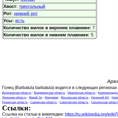
Хвост:
треугольный
Рот:
нижний рот
Усы:
есть
Количество жилок в верхнем плавнике:
7
Количество жилок в нижнем плавнике:
5
Ареа
Голец (Barbatula barbatula) водится в следующих регионах
Воронежская область
-
Владимирская область
-
Ивановская область
-
Калининградск
Липецкая область
-
Марий Эл
-
Мордовия
-
Московская область
-
Ненецкий АО
-
Ниже
Рязанская область
-
Самарская область
-
Саратовская область
-
Смоленская област
Ссылки:
Ссылка на статью в википедии:
https://ru.wikipedia.