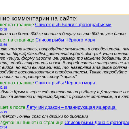
ние комментарии на сайте:
шет на странице
Список рыб Волги с фотографиями
03:38
лге и по более 300 кг ловили и белугу свыше 600 но уже давно
ишет на странице
Список рыбы Чёрного моря
33:56
знаю что за карась, попробуйте отыскать в определители, нач
ета: https://pilife.ru/fish_determinator.php?color=pink Если помн
мер чешуи, форму хвоста или размер, то можете добавить ф
ели, чтобы сократить поиск. В определители наверняка не 
видов, но если вы ловили его, то, наверняка эта рыба должн
пробуйте воспользоваться определителем. Также попробуйте
поиск на странице по слову "карась"
шет на странице
Список рыбы Чёрного моря
02:18
ибыл в Крым а через год пригласили на рыбалку в Донузлаве ло
бычка зеленого и черного,Карася с розовым оттенком, а в кат
ишет в посте
Летучий дракон – планирующая ящерица.
56:19
 текст , очень спас от двойки по биологии
7@mail.ru' пишет на странице
Список рыбы Дона с фотогр
23:34