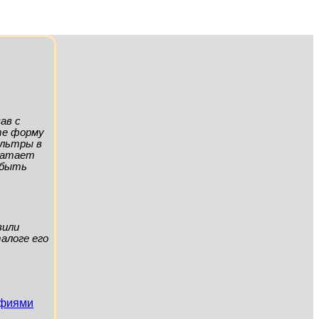
ав с
ите форму
ильтры в
хватает
а быть
вили
алоге его
афиями