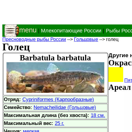
menu
|
Млекопитающие России
|
Рыбы Рос
Пресноводные рыбы России
-->
Гольцовые
--> голец
Голец
Другие 
Barbatula barbatula
Окрас
Пя
Ареал 
Отряд:
Cypriniformes (Карпообразные)
Семейство:
Nemacheilidae (Гольцовые)
Максимальная длина (без хвоста):
18 см.
Максимальный вес:
25 г.
Чешуя:
мелкая