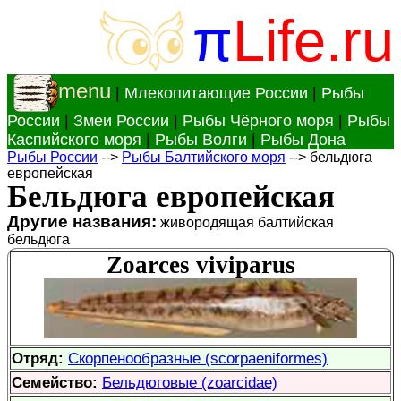
π
Life.ru
menu
|
Млекопитающие России
|
Рыбы
России
|
Змеи России
|
Рыбы Чёрного моря
|
Рыбы
Каспийского моря
|
Рыбы Волги
|
Рыбы Дона
Рыбы России
-->
Рыбы Балтийского моря
--> бельдюга
европейская
Бельдюга европейская
Другие названия:
живородящая балтийская
бельдюга
Zoarces viviparus
Отряд:
Скорпенообразные (scorpaeniformes)
Семейство:
Бельдюговые (zoarcidae)