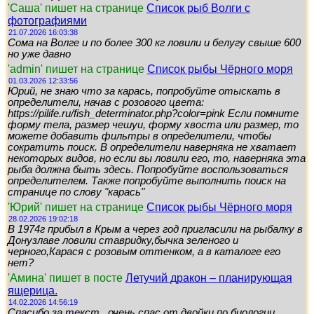
'Саша' пишет на странице
Список рыб Волги с
фотографиями
21.07.2026 16:03:38
Сома на Волге и по более 300 кг ловили и белугу свыше 600
но уже давно
'admin' пишет на странице
Список рыбы Чёрного моря
01.03.2026 12:33:56
Юрий, не знаю что за карась, попробуйте отыскать в
определители, начав с розового цвета:
https://pilife.ru/fish_determinator.php?color=pink Если помните
форму тела, размер чешуи, форму хвоста или размер, то
можете добавить фильтры в определители, чтобы
сократить поиск. В определители наверняка не хватает
некоторых видов, но если вы ловили его, то, наверняка эта
рыба должна быть здесь. Попробуйте воспользоваться
определителем. Также попробуйте выполнить поиск на
странице по слову "карась"
'Юрий' пишет на странице
Список рыбы Чёрного моря
28.02.2026 19:02:18
В 1974г прибыл в Крым а через год пригласили на рыбалку в
Донузлаве ловили ставридку,бычка зеленого и
черного,Карася с розовым оттенком, а в каталоге его
нет?
'Амина' пишет в посте
Летучий дракон – планирующая
ящерица.
14.02.2026 14:56:19
Спасибо за текст , очень спас от двойки по биологии