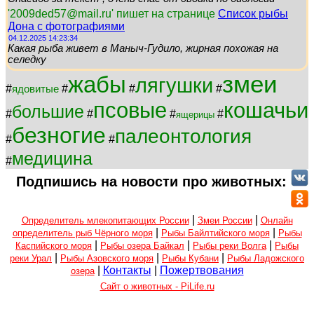
'2009ded57@mail.ru' пишет на странице
Список рыбы
Дона с фотографиями
04.12.2025 14:23:34
Какая рыба живет в Маныч-Гудило, жирная похожая на
селедку
змеи
жабы
лягушки
#
#
#
#
ядовитые
псовые
кошачьи
большие
#
#
#
#
ящерицы
безногие
палеонтология
#
#
медицина
#
Подпишись на новости про животных:
|
|
Определитель млекопитающих России
Змеи России
Онлайн
|
|
определитель рыб Чёрного моря
Рыбы Байлтийского моря
Рыбы
|
|
|
Каспийского моря
Рыбы озера Байкал
Рыбы реки Волга
Рыбы
|
|
|
реки Урал
Рыбы Азовского моря
Рыбы Кубани
Рыбы Ладожского
|
Контакты
|
Пожертвования
озера
Сайт о животных - PiLife.ru