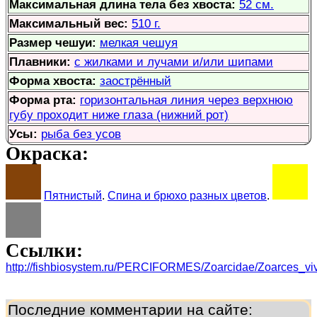
Максимальная длина тела без хвоста:
52 см.
Максимальный вес:
510 г.
Размер чешуи:
мелкая чешуя
Плавники:
с жилками и лучами и/или шипами
Форма хвоста:
заострённый
Форма рта:
горизонтальная линия через верхнюю
губу проходит ниже глаза (нижний рот)
Усы:
рыба без усов
Окраска:
Пятнистый
.
Спина и брюхо разных цветов
.
Ссылки:
http://fishbiosystem.ru/PERCIFORMES/Zoarcidae/Zoarces_viv
Последние комментарии на сайте: