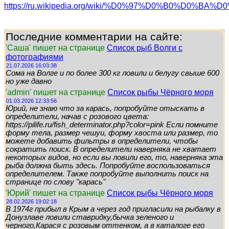
https://ru.wikipedia.org/wiki/%D0%97%D0%B0
Последние комментарии на сайте:
'Саша' пишет на странице
Список рыб Волги с
фотографиями
21.07.2026 16:03:38
Сома на Волге и по более 300 кг ловили и белугу свыше 600
но уже давно
'admin' пишет на странице
Список рыбы Чёрного моря
01.03.2026 12:33:56
Юрий, не знаю что за карась, попробуйте отыскать в
определители, начав с розового цвета:
https://pilife.ru/fish_determinator.php?color=pink Если помните
форму тела, размер чешуи, форму хвоста или размер, то
можете добавить фильтры в определители, чтобы
сократить поиск. В определители наверняка не хватает
некоторых видов, но если вы ловили его, то, наверняка эта
рыба должна быть здесь. Попробуйте воспользоваться
определителем. Также попробуйте выполнить поиск на
странице по слову "карась"
'Юрий' пишет на странице
Список рыбы Чёрного моря
28.02.2026 19:02:18
В 1974г прибыл в Крым а через год пригласили на рыбалку в
Донузлаве ловили ставридку,бычка зеленого и
черного,Карася с розовым оттенком, а в каталоге его