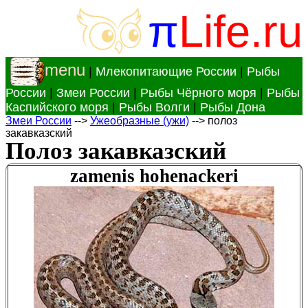
π
Life.ru
menu
|
Млекопитающие России
|
Рыбы
России
|
Змеи России
|
Рыбы Чёрного моря
|
Рыбы
Каспийского моря
|
Рыбы Волги
|
Рыбы Дона
Змеи России
-->
Ужеобразные (ужи)
--> полоз
закавказский
Полоз закавказский
zamenis hohenackeri