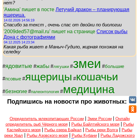
нет?
'Амина' пишет в посте
Летучий дракон – планирующая
ящерица.
14.02.2026 14:56:19
Спасибо за текст , очень спас от двойки по биологии
'2009ded57@mail.ru' пишет на странице
Список рыбы
Дона с фотографиями
04.12.2025 14:23:34
Какая рыба живет в Маныч-Гудило, жирная похожая на
селедку
змеи
ядовитые
жабы
#
#
#
#
#
большие
лягушки
ящерицы
кошачьи
#
#
#
псовые
медицина
безногие
#
#
#
палеонтология
Подпишись на новости про животных:
|
|
Определитель млекопитающих России
Змеи России
Онлайн
|
|
определитель рыб Чёрного моря
Рыбы Байлтийского моря
Рыбы
|
|
|
Каспийского моря
Рыбы озера Байкал
Рыбы реки Волга
Рыбы
|
|
|
реки Урал
Рыбы Азовского моря
Рыбы Кубани
Рыбы Ладожского