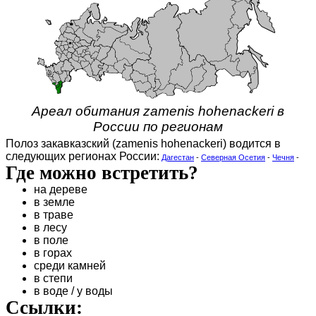
Ареал обитания zamenis hohenackeri в
России по регионам
Полоз закавказский (zamenis hohenackeri) водится в
следующих регионах России:
Дагестан
-
Северная Осетия
-
Чечня
-
Где можно встретить?
на дереве
в земле
в траве
в лесу
в поле
в горах
среди камней
в степи
в воде / у воды
Ссылки: