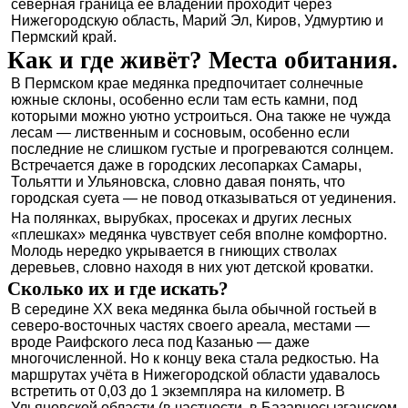
северная граница её владений проходит через
Нижегородскую область, Марий Эл, Киров, Удмуртию и
Пермский край.
Как и где живёт? Места обитания.
В Пермском крае медянка предпочитает солнечные
южные склоны, особенно если там есть камни, под
которыми можно уютно устроиться. Она также не чужда
лесам — лиственным и сосновым, особенно если
последние не слишком густые и прогреваются солнцем.
Встречается даже в городских лесопарках Самары,
Тольятти и Ульяновска, словно давая понять, что
городская суета — не повод отказываться от уединения.
На полянках, вырубках, просеках и других лесных
«плешках» медянка чувствует себя вполне комфортно.
Молодь нередко укрывается в гниющих стволах
деревьев, словно находя в них уют детской кроватки.
Сколько их и где искать?
В середине XX века медянка была обычной гостьей в
северо-восточных частях своего ареала, местами —
вроде Раифского леса под Казанью — даже
многочисленной. Но к концу века стала редкостью. На
маршрутах учёта в Нижегородской области удавалось
встретить от 0,03 до 1 экземпляра на километр. В
Ульяновской области (в частности, в Базарносызганском