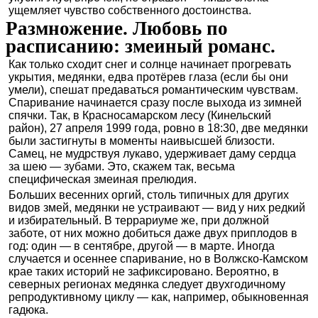
ущемляет чувство собственного достоинства.
Размножение. Любовь по
расписанию: змеиный романс.
Как только сходит снег и солнце начинает прогревать
укрытия, медянки, едва протёрев глаза (если бы они
умели), спешат предаваться романтическим чувствам.
Спаривание начинается сразу после выхода из зимней
спячки. Так, в Красносамарском лесу (Кинельский
район), 27 апреля 1999 года, ровно в 18:30, две медянки
были застигнуты в моменты наивысшей близости.
Самец, не мудрствуя лукаво, удерживает даму сердца
за шею — зубами. Это, скажем так, весьма
специфическая змеиная прелюдия.
Больших весенних оргий, столь типичных для других
видов змей, медянки не устраивают — вид у них редкий
и избирательный. В террариуме же, при должной
заботе, от них можно добиться даже двух приплодов в
год: один — в сентябре, другой — в марте. Иногда
случается и осеннее спаривание, но в Волжско-Камском
крае таких историй не зафиксировано. Вероятно, в
северных регионах медянка следует двухгодичному
репродуктивному циклу — как, например, обыкновенная
гадюка.