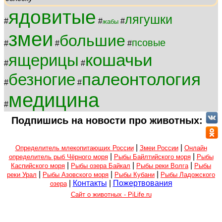
ядовитые
лягушки
#
#
#
жабы
змеи
большие
псовые
#
#
#
кошачьи
ящерицы
#
#
палеонтология
безногие
#
#
медицина
#
Подпишись на новости про животных:
|
|
Определитель млекопитающих России
Змеи России
Онлайн
|
|
определитель рыб Чёрного моря
Рыбы Байлтийского моря
Рыбы
|
|
|
Каспийского моря
Рыбы озера Байкал
Рыбы реки Волга
Рыбы
|
|
|
реки Урал
Рыбы Азовского моря
Рыбы Кубани
Рыбы Ладожского
|
Контакты
|
Пожертвования
озера
Сайт о животных - PiLife.ru