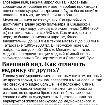
зловещее имя, весьма миролюбива, к ядовитым
сородичам отношения не имеет и вообще производит
впечатление существа скромного, будто бы по ошибке
попавшего в мир, где змей принято бояться.
Медянка — змея не из крупных. Самцы обычно
достигают в длину около полуметра: в Самарской
области, к примеру, рекордные экземпляры (1994–2004
гг.) вытягивались на все 540 мм. Самки же, как это
нередко бывает в змеином царстве, более
внушительны: до 610 мм в тех же местах и до 630 мм в
Татарстане (1993–2003 гг.). В Пермском крае был
найден самец длиной 435 мм. Меланисты — то есть
медянки, предпочитающие модный тёмный стиль —
зафиксированы в Башкортостане и Самарской Луке.
Внешний вид. Как отличить
медянку от других?
Голова у неё украшена межчелюстным щитком, который
не просто торчит, а клином врезается в межносовые, так
что сверху его видно больше, чем положено. Спина
покрыта гладкой чешуёй — никаких там ребристых
изысков, но по краям брюха есть небольшие кили,
словно намёк на мускулистость. Цветовая палитра
варьирует от желтовато-бурого до медно-красного, с