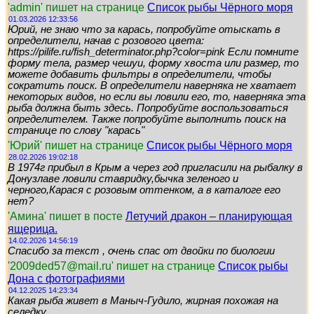
'admin' пишет на странице
Список рыбы Чёрного моря
01.03.2026 12:33:56
Юрий, не знаю что за карась, попробуйте отыскать в
определители, начав с розового цвета:
https://pilife.ru/fish_determinator.php?color=pink Если помните
форму тела, размер чешуи, форму хвоста или размер, то
можете добавить фильтры в определители, чтобы
сократить поиск. В определители наверняка не хватает
некоторых видов, но если вы ловили его, то, наверняка эта
рыба должна быть здесь. Попробуйте воспользоваться
определителем. Также попробуйте выполнить поиск на
странице по слову "карась"
'Юрий' пишет на странице
Список рыбы Чёрного моря
28.02.2026 19:02:18
В 1974г прибыл в Крым а через год пригласили на рыбалку в
Донузлаве ловили ставридку,бычка зеленого и
черного,Карася с розовым оттенком, а в каталоге его
нет?
'Амина' пишет в посте
Летучий дракон – планирующая
ящерица.
14.02.2026 14:56:19
Спасибо за текст , очень спас от двойки по биологии
'2009ded57@mail.ru' пишет на странице
Список рыбы
Дона с фотографиями
04.12.2025 14:23:34
Какая рыба живет в Маныч-Гудило, жирная похожая на
селедку