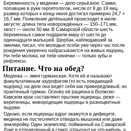
Беременность у медянки — дело серьёзное. Самки,
попавшие в руки герпетологов, несли от 9 до 19 яиц,
размер которых к концу июня достигал примерно 24,7 ×
16,7 мм. Появление детёнышей происходит в июле-
августе: длина тела новорождённых — 150–171 мм,
хвост — около 30 мм. В Самарской области шесть
беременных самок подарили миру от шести до
одиннадцати малышей. Щербак, наблюдавший за
змеями, писал, что молодые особи уже через час после
рождения уверенно набрасываются на живых ящериц.
Ни тебе молока, ни тебе нянечки — только зубы и
рефлексы.
Питание. Что на обед?
Медянка — змея гурманская. Хотя её и называют
факультативным заурофагом (то есть поедающей
ящериц), на деле она ведёт себя как привередливый, но
практичный гурман. Основу её рациона в Волжско-
Камском крае составляют прыткие ящерицы, реже —
веретеницы, живородящие ящерицы и разноцветные
ящурки.
Однако, если ящерицы вдруг окажутся в дефиците,
медянка не постесняется отведать мышонка или даже
землеройку. Один экземпляр, пойманный на Самарской
Луке и отправленный в спирт, отрыгнул не что-нибудь, а