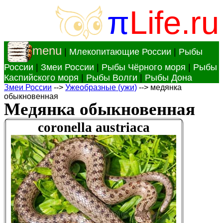
π
Life.ru
menu
|
Млекопитающие России
|
Рыбы
России
|
Змеи России
|
Рыбы Чёрного моря
|
Рыбы
Каспийского моря
|
Рыбы Волги
|
Рыбы Дона
Змеи России
-->
Ужеобразные (ужи)
--> медянка
обыкновенная
Медянка обыкновенная
coronella austriaca