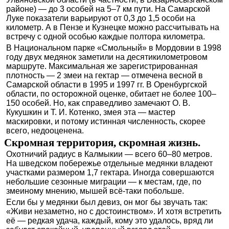
районе) — до 3 особей на 5–7 км пути. На Самарской
Луке показатели варьируют от 0,3 до 1,5 особи на
километр. А в Пензе и Кузнецке можно рассчитывать на
встречу с одной особью каждые полтора километра.
В Национальном парке «Смольный» в Мордовии в 1998
году двух медянок заметили на десятикилометровом
маршруте. Максимальная же зарегистрированная
плотность — 2 змеи на гектар — отмечена весной в
Самарской области в 1995 и 1997 гг. В Оренбургской
области, по осторожной оценке, обитает не более 100–
150 особей. Но, как справедливо замечают О. В.
Кукушкин и Т. И. Котенко, змея эта — мастер
маскировки, и потому истинная численность, скорее
всего, недооценена.
Скромная территория, скромная жизнь.
Охотничий радиус в Калмыкии — всего 60–80 метров.
На шведском побережье отдельные медянки владеют
участками размером 1,7 гектара. Иногда совершаются
небольшие сезонные миграции — к местам, где, по
змеиному мнению, мышей всё-таки побольше.
Если бы у медянки был девиз, он мог бы звучать так:
«Живи незаметно, но с достоинством». И хотя встретить
её — редкая удача, каждый, кому это удалось, вряд ли