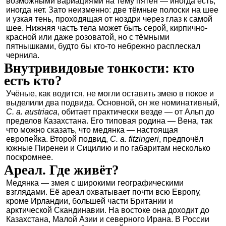
возможными вариациями на тему пятен — иногда есть,
иногда нет. Зато неизменно: две тёмные полоски на шее
и узкая тень, проходящая от ноздри через глаз к самой
шее. Нижняя часть тела может быть серой, кирпично-
красной или даже розоватой, но с тёмными
пятнышками, будто бы кто-то небрежно расплескал
чернила.
Внутривидовые тонкости: кто
есть кто?
Учёные, как водится, не могли оставить змею в покое и
выделили два подвида. Основной, он же номинативный,
C. a. austriaca
, обитает практически везде — от Альп до
пределов Казахстана. Его типовая родина — Вена, так
что можно сказать, что медянка — настоящая
европейка. Второй подвид,
C. a. fitzingeri
, предпочёл
южные Пиренеи и Сицилию и по габаритам несколько
поскромнее.
Ареал. Где живёт?
Медянка — змея с широкими географическими
взглядами. Её ареал охватывает почти всю Европу,
кроме Ирландии, большей части Британии и
арктической Скандинавии. На востоке она доходит до
Казахстана, Малой Азии и северного Ирана. В России