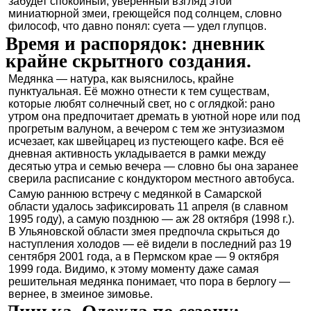
забудет спокойный, уверенный взгляд этой
миниатюрной змеи, греющейся под солнцем, словно
философ, что давно понял: суета — удел глупцов.
Время и распорядок: дневник
крайне скрытного создания.
Медянка — натура, как выяснилось, крайне
пунктуальная. Её можно отнести к тем существам,
которые любят солнечный свет, но с оглядкой: рано
утром она предпочитает дремать в уютной норе или под
прогретым валуном, а вечером с тем же энтузиазмом
исчезает, как швейцарец из пустеющего кафе. Вся её
дневная активность укладывается в рамки между
десятью утра и семью вечера — словно бы она заранее
сверила расписание с кондуктором местного автобуса.
Самую раннюю встречу с медянкой в Самарской
области удалось зафиксировать 11 апреля (в славном
1995 году), а самую позднюю — аж 28 октября (1998 г.).
В Ульяновской области змея предпочла скрыться до
наступления холодов — её видели в последний раз 19
сентября 2001 года, а в Пермском крае — 9 октября
1999 года. Видимо, к этому моменту даже самая
решительная медянка понимает, что пора в берлогу —
вернее, в змеиное зимовье.