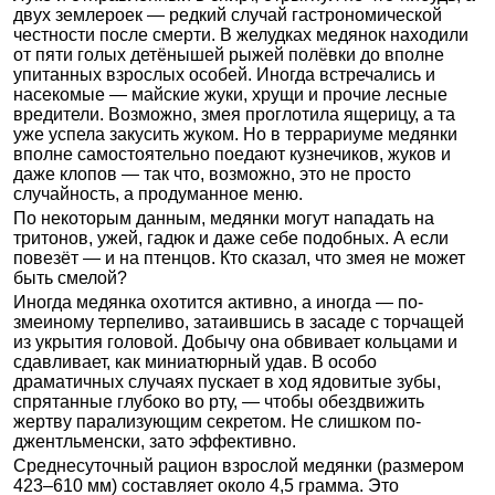
двух землероек — редкий случай гастрономической
честности после смерти. В желудках медянок находили
от пяти голых детёнышей рыжей полёвки до вполне
упитанных взрослых особей. Иногда встречались и
насекомые — майские жуки, хрущи и прочие лесные
вредители. Возможно, змея проглотила ящерицу, а та
уже успела закусить жуком. Но в террариуме медянки
вполне самостоятельно поедают кузнечиков, жуков и
даже клопов — так что, возможно, это не просто
случайность, а продуманное меню.
По некоторым данным, медянки могут нападать на
тритонов, ужей, гадюк и даже себе подобных. А если
повезёт — и на птенцов. Кто сказал, что змея не может
быть смелой?
Иногда медянка охотится активно, а иногда — по-
змеиному терпеливо, затаившись в засаде с торчащей
из укрытия головой. Добычу она обвивает кольцами и
сдавливает, как миниатюрный удав. В особо
драматичных случаях пускает в ход ядовитые зубы,
спрятанные глубоко во рту, — чтобы обездвижить
жертву парализующим секретом. Не слишком по-
джентльменски, зато эффективно.
Среднесуточный рацион взрослой медянки (размером
423–610 мм) составляет около 4,5 грамма. Это