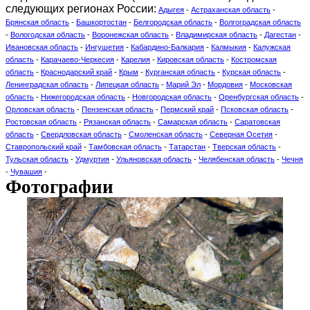
следующих регионах России:
Адыгея
-
Астраханская область
-
Брянская область
-
Башкортостан
-
Белгородская область
-
Волгоградская область
-
Вологодская область
-
Воронежская область
-
Владимирская область
-
Дагестан
-
Ивановская область
-
Ингушетия
-
Кабардино-Балкария
-
Калмыкия
-
Калужская
область
-
Карачаево-Черкесия
-
Карелия
-
Кировская область
-
Костромская
область
-
Краснодарский край
-
Крым
-
Курганская область
-
Курская область
-
Ленинградская область
-
Липецкая область
-
Марий Эл
-
Мордовия
-
Московская
область
-
Нижегородская область
-
Новгородская область
-
Оренбургская область
-
Орловская область
-
Пензенская область
-
Пермский край
-
Псковская область
-
Ростовская область
-
Рязанская область
-
Самарская область
-
Саратовская
область
-
Свердловская область
-
Смоленская область
-
Северная Осетия
-
Ставропольский край
-
Тамбовская область
-
Татарстан
-
Тверская область
-
Тульская область
-
Удмуртия
-
Ульяновская область
-
Челябенская область
-
Чечня
-
Чувашия
-
Фотографии