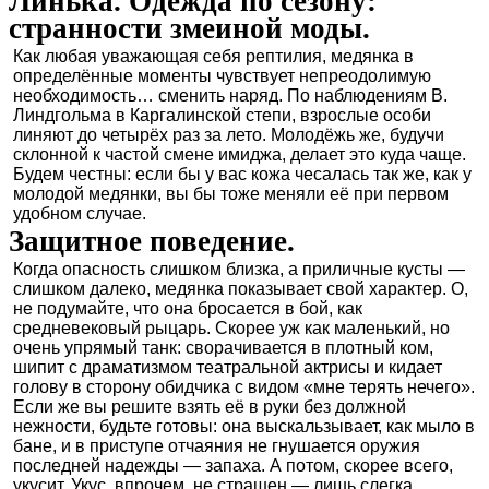
Линька. Одежда по сезону:
странности змеиной моды.
Как любая уважающая себя рептилия, медянка в
определённые моменты чувствует непреодолимую
необходимость… сменить наряд. По наблюдениям В.
Линдгольма в Каргалинской степи, взрослые особи
линяют до четырёх раз за лето. Молодёжь же, будучи
склонной к частой смене имиджа, делает это куда чаще.
Будем честны: если бы у вас кожа чесалась так же, как у
молодой медянки, вы бы тоже меняли её при первом
удобном случае.
Защитное поведение.
Когда опасность слишком близка, а приличные кусты —
слишком далеко, медянка показывает свой характер. О,
не подумайте, что она бросается в бой, как
средневековый рыцарь. Скорее уж как маленький, но
очень упрямый танк: сворачивается в плотный ком,
шипит с драматизмом театральной актрисы и кидает
голову в сторону обидчика с видом «мне терять нечего».
Если же вы решите взять её в руки без должной
нежности, будьте готовы: она выскальзывает, как мыло в
бане, и в приступе отчаяния не гнушается оружия
последней надежды — запаха. А потом, скорее всего,
укусит. Укус, впрочем, не страшен — лишь слегка