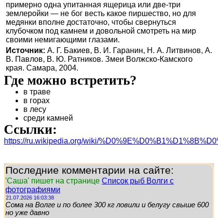
примерно одна упитанная ящерица или две-три
землеройки — не бог весть какое пиршество, но для
медянки вполне достаточно, чтобы свернуться
клубочком под камнем и довольной смотреть на мир
своими немигающими глазами.
Источник:
А. Г. Бакиев, В. И. Гаранин, Н. А. Литвинов, А.
В. Павлов, В. Ю. Ратников. Змеи Волжско-Камского
края. Самара, 2004.
Где можно встретить?
в траве
в горах
в лесу
среди камней
Ссылки:
https://ru.wikipedia.org/wiki/%D0%9E%D0%B
Последние комментарии на сайте:
'Саша' пишет на странице
Список рыб Волги с
фотографиями
21.07.2026 16:03:38
Сома на Волге и по более 300 кг ловили и белугу свыше 600
но уже давно