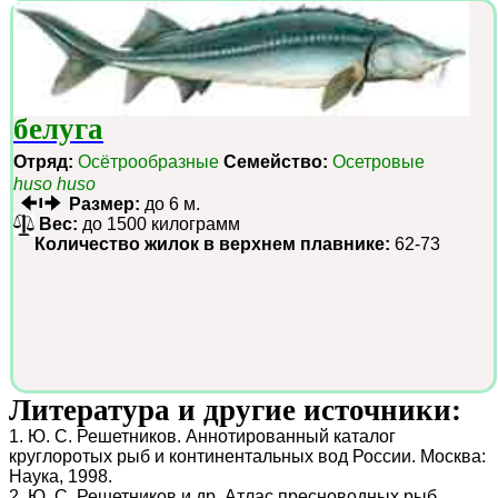
белуга
Отряд:
Осётрообразные
Семейство:
Осетровые
huso huso
Размер:
до 6 м.
Вес:
до 1500 килограмм
Количество жилок в верхнем плавнике:
62-73
Литература и другие источники:
1. Ю. С. Решетников. Аннотированный каталог
круглоротых рыб и континентальных вод России. Москва:
Наука, 1998.
2. Ю. С. Решетников и др. Атлас пресноводных рыб