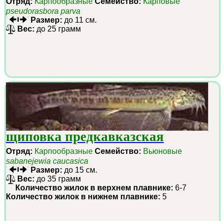
Отряд:
Карпообразные
Семейство:
Карповые
pseudorasbora parva
Размер:
до 11 см.
Вес:
до 25 грамм
щиповка предкавказская
Отряд:
Карпообразные
Семейство:
Вьюновые
sabanejewia caucasica
Размер:
до 15 см.
Вес:
до 35 грамм
Количество жилок в верхнем плавнике:
6-7
Количество жилок в нижнем плавнике:
5