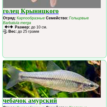
голец Крыницкого
Отряд:
Карпообразные
Семейство:
Гольцовые
Barbatula merga
Размер:
до 10 см.
Вес:
до 25 грамм
чебачок амурский