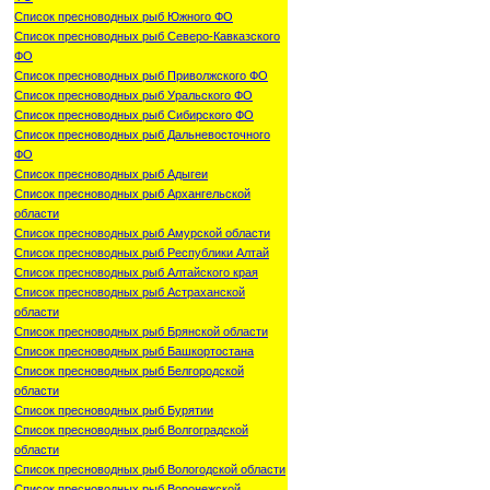
Список пресноводных рыб Южного ФО
Список пресноводных рыб Северо-Кавказского
ФО
Список пресноводных рыб Приволжского ФО
Список пресноводных рыб Уральского ФО
Список пресноводных рыб Сибирского ФО
Список пресноводных рыб Дальневосточного
ФО
Список пресноводных рыб Адыгеи
Список пресноводных рыб Архангельской
области
Список пресноводных рыб Амурской области
Список пресноводных рыб Республики Алтай
Список пресноводных рыб Алтайского края
Список пресноводных рыб Астраханской
области
Список пресноводных рыб Брянской области
Список пресноводных рыб Башкортостана
Список пресноводных рыб Белгородской
области
Список пресноводных рыб Бурятии
Список пресноводных рыб Волгоградской
области
Список пресноводных рыб Вологодской области
Список пресноводных рыб Воронежской