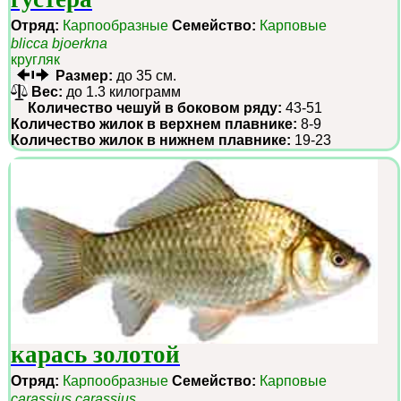
Отряд:
Карпообразные
Семейство:
Карповые
blicca bjoerkna
кругляк
Размер:
до 35 см.
Вес:
до 1.3 килограмм
Количество чешуй в боковом ряду:
43-51
Количество жилок в верхнем плавнике:
8-9
Количество жилок в нижнем плавнике:
19-23
карась золотой
Отряд:
Карпообразные
Семейство:
Карповые
carassius carassius