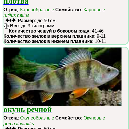
плотва
Отряд:
Карпообразные
Семейство:
Карповые
rutilus rutilus
Размер:
до 50 см.
Вес:
до 3 килограмм
Количество чешуй в боковом ряду:
41-46
Количество жилок в верхнем плавнике:
9-11
Количество жилок в нижнем плавнике:
10-11
окунь речной
Отряд:
Окунеобразные
Семейство:
Окуневые
perca fluviatilis
Размер:
до 50 см.