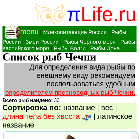
π
Life.ru
menu
|
Млекопитающие России
|
Рыбы
России
|
Змеи России
|
Рыбы Чёрного моря
|
Рыбы
Каспийского моря
|
Рыбы Волги
|
Рыбы Дона
Список рыб Чечни
Для определения вида рыбы по
внешнему виду рекомендуем
воспользоваться удобным
определителем пресноводных рыб Чечни.
Всего рыб найдено:
33
Сортировка по:
название
|
вес
|
длина тела без хвоста
|
латинское
название