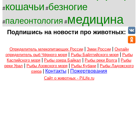
кошачьи
безногие
#
#
медицина
палеонтология
#
#
Подпишись на новости про животных:
|
|
Определитель млекопитающих России
Змеи России
Онлайн
|
|
определитель рыб Чёрного моря
Рыбы Байлтийского моря
Рыбы
|
|
|
Каспийского моря
Рыбы озера Байкал
Рыбы реки Волга
Рыбы
|
|
|
реки Урал
Рыбы Азовского моря
Рыбы Кубани
Рыбы Ладожского
|
Контакты
|
Пожертвования
озера
Сайт о животных - PiLife.ru