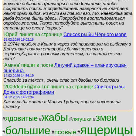
можете добавить фильтры в определители, чтобы
сократить поиск. В определители наверняка не хватает
некоторых видов, но если вы ловили его, то, наверняка эта
рыба должна быть здесь. Попробуйте воспользоваться
определителем. Также попробуйте выполнить поиск на
странице по слову "карась"
'Юрий' пишет на странице
Список рыбы Чёрного моря
28.02.2026 19:02:18
В 1974г прибыл в Крым а через год пригласили на рыбалку в
Донузлаве ловили ставридку,бычка зеленого и
черного,Карася с розовым оттенком, а в каталоге его
нет?
'Амина' пишет в посте
Летучий дракон – планирующая
ящерица.
14.02.2026 14:56:19
Спасибо за текст , очень спас от двойки по биологии
'2009ded57@mail.ru' пишет на странице
Список рыбы
Дона с фотографиями
04.12.2025 14:23:34
Какая рыба живет в Маныч-Гудило, жирная похожая на
селедку
жабы
змеи
ядовитые
лягушки
#
#
#
#
ящерицы
большие
псовые
#
#
#