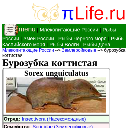
π
Life.ru
menu
|
Млекопитающие России
|
Рыбы
России
|
Змеи России
|
Рыбы Чёрного моря
|
Рыбы
Каспийского моря
|
Рыбы Волги
|
Рыбы Дона
Млекопитающие России
-->
Землеройковые
--> бурозубка
когтистая
Бурозубка когтистая
Sorex unguiculatus
Отряд:
Insectivora (Насекомоядные)
Семейство:
Soricidae (Землеройковые)