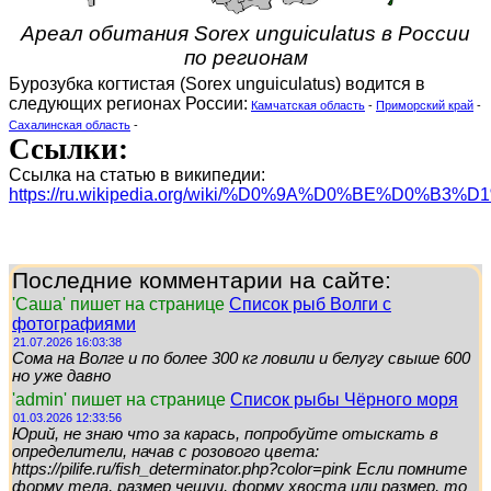
Ареал обитания Sorex unguiculatus в России
по регионам
Бурозубка когтистая (Sorex unguiculatus) водится в
следующих регионах России:
Камчатская область
-
Приморский край
-
Сахалинская область
-
Ссылки:
Ссылка на статью в википедии:
https://ru.wikipedia.org/wiki/%D0%9A%D0%BE%D0%
Последние комментарии на сайте:
'Саша' пишет на странице
Список рыб Волги с
фотографиями
21.07.2026 16:03:38
Сома на Волге и по более 300 кг ловили и белугу свыше 600
но уже давно
'admin' пишет на странице
Список рыбы Чёрного моря
01.03.2026 12:33:56
Юрий, не знаю что за карась, попробуйте отыскать в
определители, начав с розового цвета:
https://pilife.ru/fish_determinator.php?color=pink Если помните
форму тела, размер чешуи, форму хвоста или размер, то