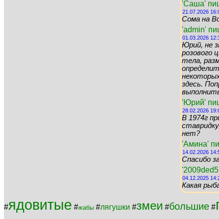
'Саша' пи
21.07.2026 16:
Сома на Во
'admin' п
01.03.2026 12:
Юрий, не 
розового цв
тела, раз
определит
некоторых 
здесь. По
выполнить 
'Юрий' пи
28.02.2026 19:
В 1974г пр
ставридку,
нет?
'Амина' п
14.02.2026 14:
Спасибо за
'2009ded5
04.12.2025 14:
Какая рыб
ядовитые
змеи
большие
#
#
#
лягушки
#
#
#
жабы