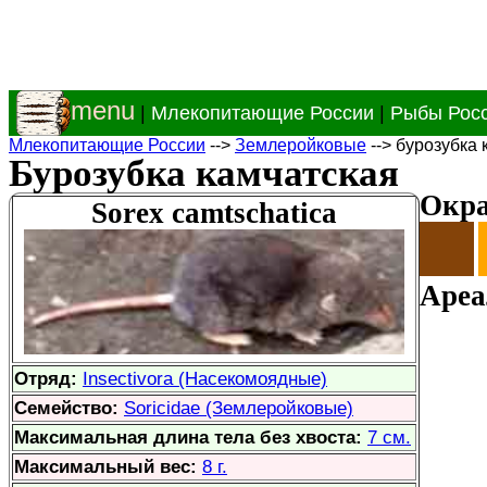
menu
|
Млекопитающие России
|
Рыбы Рос
Млекопитающие России
-->
Землеройковые
--> бурозубка 
Бурозубка камчатская
Окра
Sorex camtschatica
Ареа
Отряд:
Insectivora (Насекомоядные)
Семейство:
Soricidae (Землеройковые)
Максимальная длина тела без хвоста:
7 см.
Максимальный вес:
8 г.