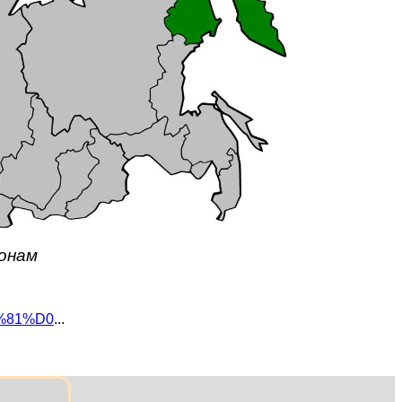
ионам
1%81%D0
...