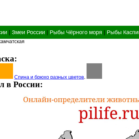
сии
|
Змеи России
|
Рыбы Чёрного моря
|
Рыбы Каспи
камчатская
ска:
Спина и брюхо разных цветов
.
л в России: