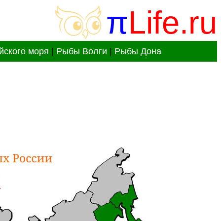
π
Life.ru
йского моря
|
Рыбы Волги
|
Рыбы Дона