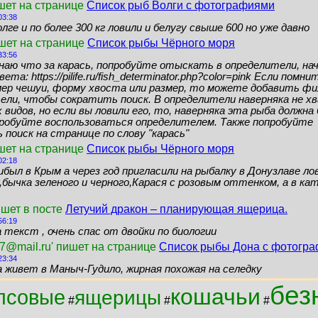
шет на странице
Список рыб Волги с фотографиями
03:38
лге и по более 300 кг ловили и белугу свыше 600 но уже давно
ишет на странице
Список рыбы Чёрного моря
33:56
знаю что за карась, попробуйте отыскать в определители, нач
ета: https://pilife.ru/fish_determinator.php?color=pink Если помн
мер чешуи, форму хвоста или размер, то можете добавить ф
ели, чтобы сократить поиск. В определители наверняка не 
видов, но если вы ловили его, то, наверняка эта рыба должн
пробуйте воспользоваться определителем. Также попробуйте
поиск на странице по слову "карась"
шет на странице
Список рыбы Чёрного моря
02:18
ибыл в Крым а через год пригласили на рыбалку в Донузлаве ло
бычка зеленого и черного,Карася с розовым оттенком, а в кат
ишет в посте
Летучий дракон – планирующая ящерица.
56:19
 текст , очень спас от двойки по биологии
7@mail.ru' пишет на странице
Список рыбы Дона с фотогр
23:34
а живет в Маныч-Гудило, жирная похожая на селедку
без
кошачьи
псовые
ящерицы
#
#
#