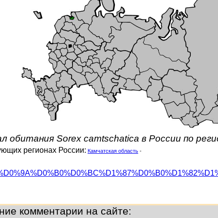
л обитания Sorex camtschatica в России по рег
дующих регионах России:
Камчатская область
-
org/wiki/%D0%9A%D0%B0%D0%BC%D1%87%D0%B0%D1%82%D
ние комментарии на сайте: