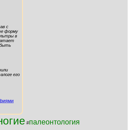
ав с
ите форму
ильтры в
хватает
а быть
вили
алоге его
афиями
ногие
палеонтология
#