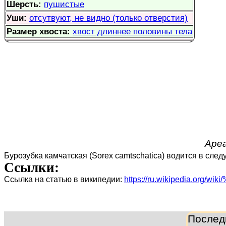
Шерсть:
пушистые
Уши:
отсутвуют, не видно (только отверстия)
Размер хвоста:
хвост длиннее половины тела
Ареа
Бурозубка камчатская (Sorex camtschatica) водится в сле
Ссылки:
Ссылка на статью в википедии:
https://ru.wikipedia.
Послед