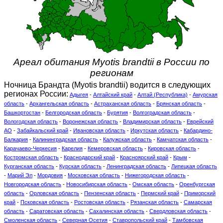
Ареал обитания Myotis brandtii в России по
регионам
Ночница Брандта (Myotis brandtii) водится в следующих
регионах России:
Адыгея
-
Алтайский край
-
Алтай (Республика)
-
Амурская
область
-
Архангельская область
-
Астраханская область
-
Брянская область
-
Башкортостан
-
Белгородская область
-
Бурятия
-
Волгоградская область
-
Вологодская область
-
Воронежская область
-
Владимирская область
-
Еврейский
АО
-
Забайкальский край
-
Ивановская область
-
Иркутская область
-
Кабардино-
Балкария
-
Калининградская область
-
Калужская область
-
Камчатская область
-
Карачаево-Черкесия
-
Карелия
-
Кемеровская область
-
Кировская область
-
Костромская область
-
Краснодарский край
-
Красноярский край
-
Крым
-
Курганская область
-
Курская область
-
Ленинградская область
-
Липецкая область
-
Марий Эл
-
Мордовия
-
Московская область
-
Нижегородская область
-
Новгородская область
-
Новосибирская область
-
Омская область
-
Оренбургская
область
-
Орловская область
-
Пензенская область
-
Пермский край
-
Приморский
край
-
Псковская область
-
Ростовская область
-
Рязанская область
-
Самарская
область
-
Саратовская область
-
Сахалинская область
-
Свердловская область
-
Смоленская область
-
Северная Осетия
-
Ставропольский край
-
Тамбовская