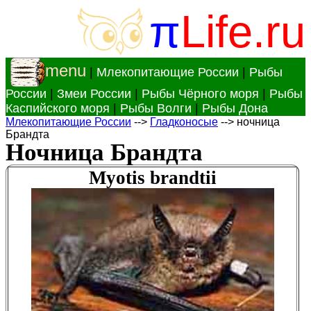
π
Life.ru
menu
|
Млекопитающие России
|
Рыбы
России
|
Змеи России
|
Рыбы Чёрного моря
|
Рыбы
Каспийского моря
|
Рыбы Волги
|
Рыбы Дона
Млекопитающие России
-->
Гладконосые
--> ночница
Брандта
Ночница Брандта
Myotis brandtii