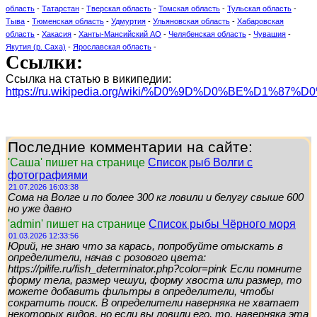
область
-
Татарстан
-
Тверская область
-
Томская область
-
Тульская область
-
Тыва
-
Тюменская область
-
Удмуртия
-
Ульяновская область
-
Хабаровская
область
-
Хакасия
-
Ханты-Мансийский АО
-
Челябенская область
-
Чувашия
-
Якутия (р. Саха)
-
Ярославская область
-
Ссылки:
Ссылка на статью в википедии:
https://ru.wikipedia.org/wiki/%D0%9D%D0%BE%D1%
Последние комментарии на сайте:
'Саша' пишет на странице
Список рыб Волги с
фотографиями
21.07.2026 16:03:38
Сома на Волге и по более 300 кг ловили и белугу свыше 600
но уже давно
'admin' пишет на странице
Список рыбы Чёрного моря
01.03.2026 12:33:56
Юрий, не знаю что за карась, попробуйте отыскать в
определители, начав с розового цвета:
https://pilife.ru/fish_determinator.php?color=pink Если помните
форму тела, размер чешуи, форму хвоста или размер, то
можете добавить фильтры в определители, чтобы
сократить поиск. В определители наверняка не хватает
некоторых видов, но если вы ловили его, то, наверняка эта