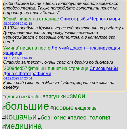
рыба должна быть здесь. Попробуйте воспользоваться
определителем. Также попробуйте выполнить поиск на
странице по слову "карась"
'Юрий' пишет на странице
Список рыбы Чёрного моря
28.02.2026 19:02:18
В 1974г прибыл в Крым а через год пригласили на рыбалку в
Донузлаве ловили ставридку,бычка зеленого и
черного,Карася с розовым оттенком, а в каталоге его
нет?
'Амина' пишет в посте
Летучий дракон – планирующая
ящерица.
14.02.2026 14:56:19
Спасибо за текст , очень спас от двойки по биологии
'2009ded57@mail.ru' пишет на странице
Список рыбы
Дона с фотографиями
04.12.2025 14:23:34
Какая рыба живет в Маныч-Гудило, жирная похожая на
селедку
змеи
лягушки
ядовитые
#
#
#
#
жабы
большие
псовые
#
#
#
ящерицы
кошачьи
безногие
палеонтология
#
#
#
медицина
#