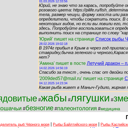
01.03.2026 12:33:56
Юрий, не знаю что за карась, попробуйте 
розового цвета: https://pilife.ru/fish_determ
тела, размер чешуи, форму хвоста или ра
определители, чтобы сократить поиск. В 
некоторых видов, но если вы ловили его, т
здесь. Попробуйте воспользоваться опред
выполнить поиск на странице по слову "кар
'Юрий' пишет на странице
Список рыбы Ч
28.02.2026 19:02:18
В 1974г прибыл в Крым а через год приглас
ставридку,бычка зеленого и черного,Карася
нет?
'Амина' пишет в посте
Летучий дракон – 
14.02.2026 14:56:19
Спасибо за текст , очень спас от двойки п
'2009ded57@mail.ru' пишет на странице
С
04.12.2025 14:23:34
Какая рыба живет в Маныч-Гудило, жирная 
жабы
лягушки
ядовитые
зм
#
#
#
безногие
кошачьи
палеонтология
#
#
#
медицина
|
|
делитель рыб Чёрного моря
Рыбы Байлтийского моря
Рыбы Каспийск