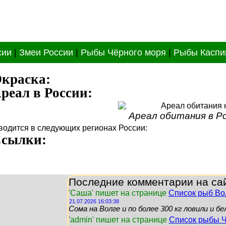
сии
|
Змеи России
|
Рыбы Чёрного моря
|
Рыбы Каспи
краска:
реал в России:
Ареал обитания в Р
 водится в следующих регионах России:
сылки:
Последние комментарии на са
'Саша' пишет на странице
Список рыб Во
21.07.2026 16:03:38
Сома на Волге и по более 300 кг ловили и б
'admin' пишет на странице
Список рыбы Ч