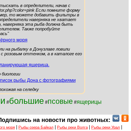
отыскать в определители, начав с
inator.php?color=pink Если помните форму
змер, то можете добавить фильтры в
определители наверняка не хватает
о, наверняка эта рыба должна быть
елителем. Также попробуйте
ась"
ёрного моря
или на рыбалку в Донузлаве ловили
 с розовым оттенком, а в каталоге его
планирующая ящерица.
о биологии
писок рыбы Дона с фотографиями
похожая на селедку
еи
большие
псовые
ящерицы
#
#
#
Подпишись на новости про животных:
|
|
|
|
ого моря
Рыбы озера Байкал
Рыбы реки Волга
Рыбы реки Урал