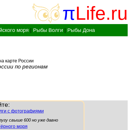
π
Life.ru
йского моря
|
Рыбы Волги
|
Рыбы Дона
оссии по регионам
йте:
лги с фотографиями
елугу свыше 600 но уже давно
ёрного моря