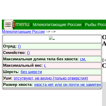
menu
|
Млекопитающие России
|
Рыбы Рос
Млекопитающие России
-->
-->
О
А
Отряд:
()
Семейство:
()
Максимальная длина тела без хвоста:
см.
()
С
Максимальный вес:
г.
Шерсть:
без шерсти
Уши:
отсутвуют, не видно (только отверстия)
Размер хвоста:
хвоста нет или он почти не заметен