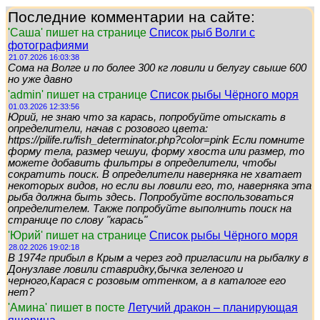
Последние комментарии на сайте:
'Саша' пишет на странице
Список рыб Волги с
фотографиями
21.07.2026 16:03:38
Сома на Волге и по более 300 кг ловили и белугу свыше 600
но уже давно
'admin' пишет на странице
Список рыбы Чёрного моря
01.03.2026 12:33:56
Юрий, не знаю что за карась, попробуйте отыскать в
определители, начав с розового цвета:
https://pilife.ru/fish_determinator.php?color=pink Если помните
форму тела, размер чешуи, форму хвоста или размер, то
можете добавить фильтры в определители, чтобы
сократить поиск. В определители наверняка не хватает
некоторых видов, но если вы ловили его, то, наверняка эта
рыба должна быть здесь. Попробуйте воспользоваться
определителем. Также попробуйте выполнить поиск на
странице по слову "карась"
'Юрий' пишет на странице
Список рыбы Чёрного моря
28.02.2026 19:02:18
В 1974г прибыл в Крым а через год пригласили на рыбалку в
Донузлаве ловили ставридку,бычка зеленого и
черного,Карася с розовым оттенком, а в каталоге его
нет?
'Амина' пишет в посте
Летучий дракон – планирующая