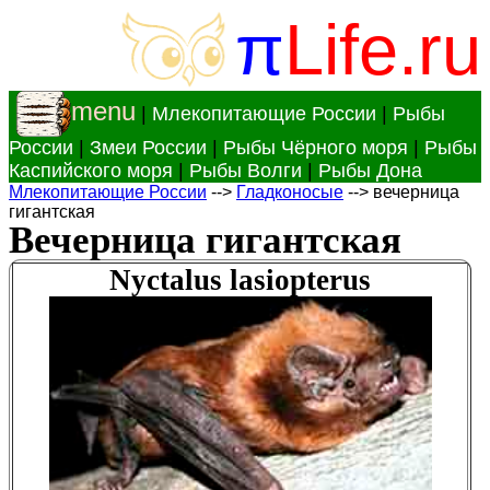
π
Life.ru
menu
|
Млекопитающие России
|
Рыбы
России
|
Змеи России
|
Рыбы Чёрного моря
|
Рыбы
Каспийского моря
|
Рыбы Волги
|
Рыбы Дона
Млекопитающие России
-->
Гладконосые
--> вечерница
гигантская
Вечерница гигантская
Nyctalus lasiopterus