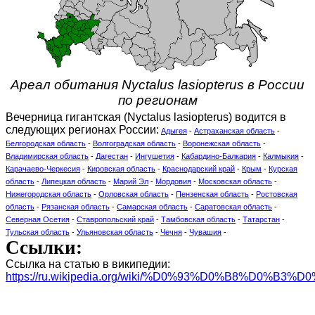
Ареал обитания Nyctalus lasiopterus в России
по регионам
Вечерница гигантская (Nyctalus lasiopterus) водится в
следующих регионах России:
Адыгея
-
Астраханская область
-
Белгородская область
-
Волгоградская область
-
Воронежская область
-
Владимирская область
-
Дагестан
-
Ингушетия
-
Кабардино-Балкария
-
Калмыкия
-
Карачаево-Черкесия
-
Кировская область
-
Краснодарский край
-
Крым
-
Курская
область
-
Липецкая область
-
Марий Эл
-
Мордовия
-
Московская область
-
Нижегородская область
-
Орловская область
-
Пензенская область
-
Ростовская
область
-
Рязанская область
-
Самарская область
-
Саратовская область
-
Северная Осетия
-
Ставропольский край
-
Тамбовская область
-
Татарстан
-
Тульская область
-
Ульяновская область
-
Чечня
-
Чувашия
-
Ссылки:
Ссылка на статью в википедии:
https://ru.wikipedia.org/wiki/%D0%93%D0%B8%D0%