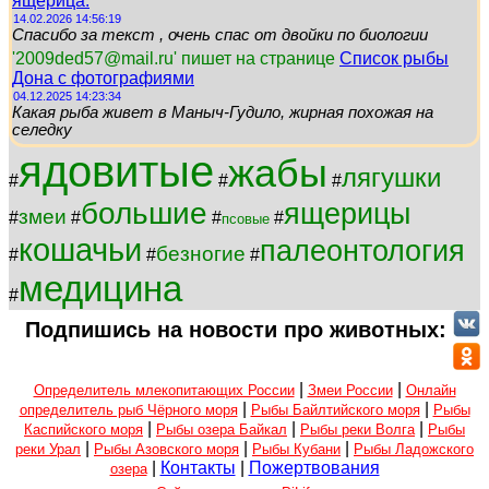
ящерица.
14.02.2026 14:56:19
Спасибо за текст , очень спас от двойки по биологии
'2009ded57@mail.ru' пишет на странице
Список рыбы
Дона с фотографиями
04.12.2025 14:23:34
Какая рыба живет в Маныч-Гудило, жирная похожая на
селедку
ядовитые
жабы
лягушки
#
#
#
большие
ящерицы
змеи
#
#
#
#
псовые
кошачьи
палеонтология
безногие
#
#
#
медицина
#
Подпишись на новости про животных:
|
|
Определитель млекопитающих России
Змеи России
Онлайн
|
|
определитель рыб Чёрного моря
Рыбы Байлтийского моря
Рыбы
|
|
|
Каспийского моря
Рыбы озера Байкал
Рыбы реки Волга
Рыбы
|
|
|
реки Урал
Рыбы Азовского моря
Рыбы Кубани
Рыбы Ладожского
|
Контакты
|
Пожертвования
озера